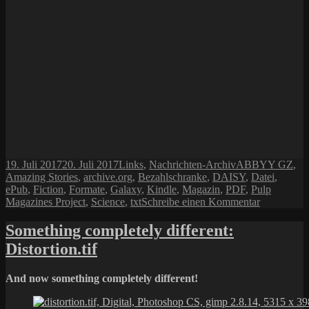
Veröffentlicht
Kategorien
Schlagwörter
19. Juli 2017
20. Juli 2017
Links
,
Nachrichten-Archiv
ABBYY GZ
,
am
Amazing Stories
,
archive.org
,
Bezahlschranke
,
DAISY
,
Datei
,
ePub
,
Fiction
,
Formate
,
Galaxy
,
Kindle
,
Magazin
,
PDF
,
Pulp
zu
Magazines Project
,
Science
,
txt
Schreibe einen Kommentar
Galaxy
Science
Something completely different:
Fiction
Distortion.tif
And now something completely different!