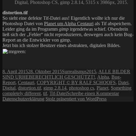
Digital, Photoshop CS, gimp 2.8.14, 5315 x 3986px, 2015.
distortion.tif
So sieht eine defekte Tif-Datei aus! Eigentlich wollte ich nur die
Photoshop Datei von
Planet um Alpha Centauri
als Tif abspeichern.
Leider ging da im Programm
gimp
irgendetwas schief. Obendrein
ließ sich der „Fehler“ nicht reproduzieren, deswegen auch kein Bug-
Report an die Entwickler von gimp.
Jetzt bin ich stolzer Besitzer eines abstrakten, digitalen Bildes.
Veröffentlicht
Kategorien
Schlagwörter
8. April 2015
28. Oktober 2015
Surrealismus
2015
,
ALLE BILDER
am
SIND URHEBERECHTLICH GESCHÜTZT!
,
Alpha
,
Bug-
Report
,
Centauri
,
COPYRIGHT © BY RALF SCHOOFS
,
Datei
,
Digital
,
distortion.tif
,
gimp 2.8.14
,
photoshop cs
,
Planet
,
Something
zu
completely different
,
tif
,
Tif-Datei
Schreibe einen Kommentar
Somethi
Datenschutzerklärung
Stolz präsentiert von WordPress
complete
different:
Distortio