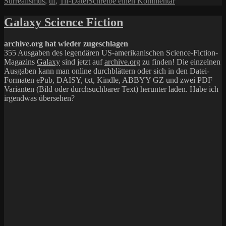
zu
Surrealismus
,
tif
,
Tif-Datei
Schreibe einen Kommentar
Repost:
Something
Galaxy Science Fiction
completely
different:
archive.org hat wieder zugeschlagen
Distortion.tif
355 Ausgaben des legendären US-amerikanischen Science-Fiction-
Magazins
Galaxy
sind jetzt auf
archive.org
zu finden! Die einzelnen
Ausgaben kann man online durchblättern oder sich in den Datei-
Formaten ePub, DAISY, txt, Kindle, ABBYY GZ und zwei PDF
Varianten (Bild oder durchsuchbarer Text) herunter laden. Habe ich
irgendwas übersehen?