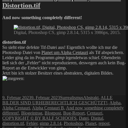
Distortion.tif
And now something completely different!
Digital, Photoshop CS, gimp 2.8.14, 5315 x 3986px, 2015.
distortion.tif
So sieht eine defekte Tif-Datei aus! Eigentlich wollte ich nur die
Photoshop Datei von
Planet um Alpha Centauri
als Tif abspeichern.
Leider ging da im Programm
gimp
irgendetwas schief. Obendrein
ließ sich der „Fehler“ nicht reproduzieren, deswegen auch kein Bug-
Report an die Entwickler von gimp.
Jetzt bin ich stolzer Besitzer eines abstrakten, digitalen Bildes.
Veröffentlicht
Kategorien
Schlagwörter
9. Februar 2023
9. Februar 2023
Surrealismus
Abstrakt
,
ALLE
am
BILDER SIND URHEBERECHTLICH GESCHÜTZT!
,
Alpha
,
Alpha Centauri
,
Alpha Centauri B
,
And now something completely
different!
,
Blogeintrag
,
Blogpost
,
Bug-Report
,
Centauri
,
COPYRIGHT © BY RALF SCHOOFS
,
Datei
,
Digital
,
distortion.tif
,
Fehler
,
gimp 2.8.14
,
Photoshop
,
Planet
,
repost
,