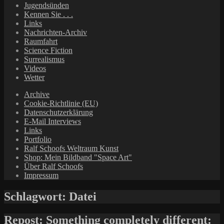
Jugendsünden
Kennen Sie . . .
Links
Nachrichten-Archiv
Raumfahrt
Science Fiction
Surrealismus
Videos
Wetter
Archive
Cookie-Richtlinie (EU)
Datenschutzerklärung
E-Mail Interviews
Links
Portfolio
Ralf Schoofs Weltraum Kunst
Shop: Mein Bildband "Space Art"
Über Ralf Schoofs
Impressum
Schlagwort:
Datei
Repost: Something completely different: