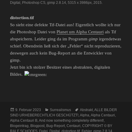
Digital, Photoshop CS, gimp 2.8.14, 5315 x 3986px, 2015.
distortion.tif
So sieht eine defekte Tif-Datei aus! Eigentlich wollte ich nur
die Photoshop Datei von
Planet um Alpha Centauri
als Tif
abspeichern. Leider ging da im Programm
gimp
irgendetwas
schief. Obendrein ließ sich der „Fehler“ nicht reproduzieren,
deswegen auch kein Bug-Report an die Entwickler von
gimp.
Jetzt bin ich stolzer Besitzer eines abstrakten, digitalen
Bildes.
Veröffentlicht
Kategorien
Schlagwörter
9. Februar 2023
Surrealismus
Abstrakt
,
ALLE BILDER
am
SIND URHEBERECHTLICH GESCHÜTZT!
,
Alpha
,
Alpha Centauri
,
Alpha Centauri B
,
And now something completely different!
,
Blogeintrag
,
Blogpost
,
Bug-Report
,
Centauri
,
COPYRIGHT © BY
RALF SCHOOFS
,
Datei
,
Digital
,
distortion.tif
,
Fehler
,
gimp 2.8.14
,