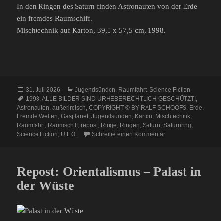
In den Ringen des Saturn finden Astronauten von der Erde
ein fremdes Raumschiff.
Mischtechnik auf Karton, 39,5 x 57,5 cm, 1998.
Veröffentlicht
Kategorien
31. Juli 2026
Jugendsünden
,
Raumfahrt
,
Science Fiction
am
Schlagwörter
1998
,
ALLE BILDER SIND URHEBERECHTLICH GESCHÜTZT!
,
Astronauten
,
außerirdisch
,
COPYRIGHT © BY RALF SCHOOFS
,
Erde
,
Fremde Welten
,
Gasplanet
,
Jugendsünden
,
Karton
,
Mischtechnik
,
Raumfahrt
,
Raumschiff
,
repost
,
Ringe
,
Ringen
,
Saturn
,
Saturnring
,
zu Repost: Fremdes 
Science Fiction
,
U.F.O.
Schreibe einen Kommentar
Repost: Orientalismus – Palast in
der Wüste