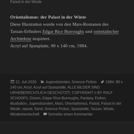
Palast in der Wüste
Orientalismus: der Palast in der Wüste
Diese Illustration wurde von den Mars-Romanen des
Tarzan-Erfinders
Edgar Rice Burroughs
und
orientalischer
Architektur
inspiriert.
Acryl auf Spanplatte, 90 x 140 cm, 1984.
Veröffentlicht
Kategorien
Schlagwörter
22. Juli 2026
Jugendsünden
,
Science Fiction
1984
,
90 x
am
140 cm
,
Acryl
,
Acryl auf Spanplatte
,
ALLE BILDER SIND
URHEBERECHTLICH GESCHÜTZT!
,
COPYRIGHT © BY RALF
SCHOOFS
,
Dünen
,
Edgar Rice Burroughs
,
Fantasy
,
Fiction
,
Illustration
,
Jugendsünden
,
Mars
,
Orientalismus
,
Palast
,
Palast in der
Wüste
,
repost
,
Sand
,
Science Fiction
,
Spanplatte
,
Tarzan
,
Wüste
,
zu Repost: Orientalismus 
Wüstenlandschaft
Schreibe einen Kommentar