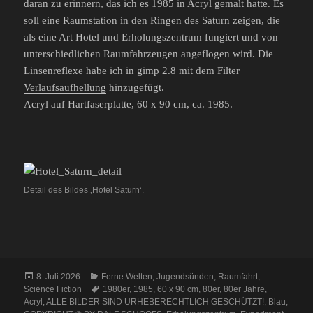
daran zu erinnern, das ich es 1985 in Acryl gemalt hatte. Es
soll eine Raumstation in den Ringen des Saturn zeigen, die
als eine Art Hotel und Erholungszentrum fungiert und von
unterschiedlichen Raumfahrzeugen angeflogen wird. Die
Linsenreflexe habe ich in gimp 2.8 mit dem Filter
Verlaufsaufhellung
hinzugefügt.
Acryl auf Hartfaserplatte, 60 x 90 cm, ca. 1985.
Detail des Bildes ‚Hotel Saturn‘.
Veröffentlicht
Kategorien
8. Juli 2026
Ferne Welten
,
Jugendsünden
,
Raumfahrt
,
am
Schlagwörter
Science Fiction
1980er
,
1985
,
60 x 90 cm
,
80er
,
80er Jahre
,
Acryl
,
ALLE BILDER SIND URHEBERECHTLICH GESCHÜTZT!
,
Blau
,