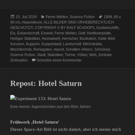
Veröffentlicht
Kategorien
Schlagwörter
15. Juli 2026
Ferne Welten
,
Science Fiction
1999
,
60 x
am
90 cm
,
Akquisiteure
,
ALLE BILDER SIND URHEBERECHTLICH
GESCHÜTZT!
,
COPYRIGHT © BY RALF SCHOOFS
,
Dunkelschiffe
,
Eis
,
Eislandschaft
,
Eiswelt
,
Ferne Welten
,
Gott
,
Hartfaserplatte
,
Heiliger Statistiker
,
Heimatwelt
,
Herrscher
,
Illustration
,
Kalte Welt
,
Konzern
,
Kuppeln
,
Kuppelstadt
,
Landschaft
,
Milchstraße
,
Mischtechnik
,
Renegaten
,
repost
,
Schatten-Allianz
,
Schicksal
,
Science Fiction
,
Stadt
,
Statistiker
,
Türme
,
Völker
,
Welt
,
Zentrale
,
zu Repost: Die kalte Welt der Ak
Zivilisation
Schreibe einen Kommentar
Repost: Hotel Saturn
Eine meiner Jugendsünden aus den 80er Jahren
Frühwerk ‚Hotel Saturn‘
Dieses Space-Art Bild ist nicht datiert, aber ich meine mich