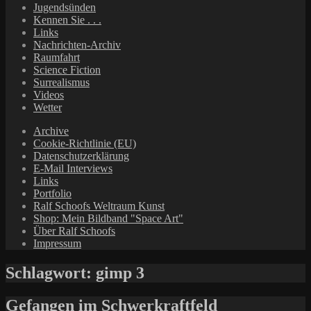
Jugendsünden
Kennen Sie . . .
Links
Nachrichten-Archiv
Raumfahrt
Science Fiction
Surrealismus
Videos
Wetter
Archive
Cookie-Richtlinie (EU)
Datenschutzerklärung
E-Mail Interviews
Links
Portfolio
Ralf Schoofs Weltraum Kunst
Shop: Mein Bildband "Space Art"
Über Ralf Schoofs
Impressum
Schlagwort:
gimp 3
Gefangen im Schwerkraftfeld