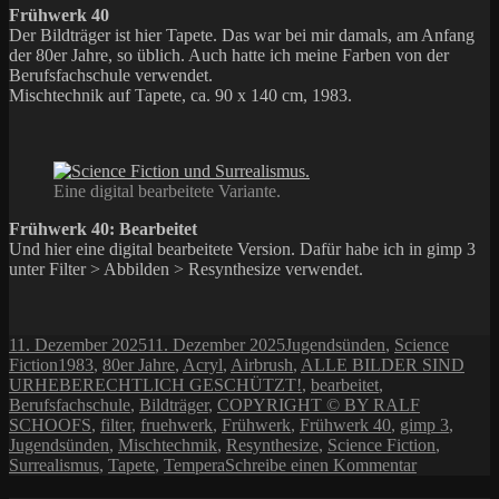
Frühwerk 40
Der Bildträger ist hier Tapete. Das war bei mir damals, am Anfang
der 80er Jahre, so üblich. Auch hatte ich meine Farben von der
Berufsfachschule verwendet.
Mischtechnik auf Tapete, ca. 90 x 140 cm, 1983.
Eine digital bearbeitete Variante.
Frühwerk 40: Bearbeitet
Und hier eine digital bearbeitete Version. Dafür habe ich in gimp 3
unter Filter > Abbilden > Resynthesize verwendet.
Veröffentlicht
Kategorien
11. Dezember 2025
11. Dezember 2025
Jugendsünden
,
Science
am
Schlagwörter
Fiction
1983
,
80er Jahre
,
Acryl
,
Airbrush
,
ALLE BILDER SIND
URHEBERECHTLICH GESCHÜTZT!
,
bearbeitet
,
Berufsfachschule
,
Bildträger
,
COPYRIGHT © BY RALF
SCHOOFS
,
filter
,
fruehwerk
,
Frühwerk
,
Frühwerk 40
,
gimp 3
,
Jugendsünden
,
Mischtechmik
,
Resynthesize
,
Science Fiction
,
zu
Surrealismus
,
Tapete
,
Tempera
Schreibe einen Kommentar
Frühwerk