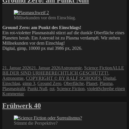
Ground Zero: am Punkt Null
Schwerkraftfeld
Millisekunden vor dem Einschlag.
Ground Zero: am Punkt des Einschlags!
Ein rot-violetter Plasmastrahl stürzt auf die dunkle Oberfläche eines
Planeten herab. Ein Asteroid ist zu Plasma verdampft. Wir stehen
Millisekunden vor dem Einschlag!
Digital, gimp, 10000 px mal 3986 px, 2026.
Veröffentlicht
Kategorien
Schlagwö
21. Januar 2026
21. Januar 2026
Astronomie
,
Science Fiction
ALLE
am
BILDER SIND URHEBERECHTLICH GESCHÜTZT!
,
Astronomie
,
COPYRIGHT © BY RALF SCHOOFS
,
Digital
,
Einschlag
,
gimp 3
,
Ground Zero
,
Oberfläche
,
Planet
,
Plasma
,
Plasmastrahl
,
Punkt Null
,
rot
,
Science Fiction
,
violett
Schreibe einen
zu
Kommentar
Ground
Zero:
Frühwerk 40
am
Punkt
Null
Stimmt die Perspektive?