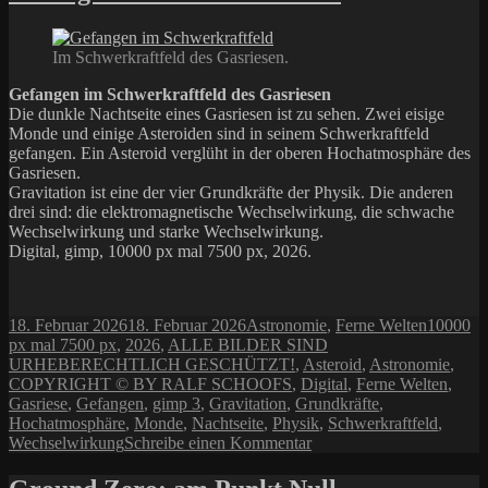
Im Schwerkraftfeld des Gasriesen.
Gefangen im Schwerkraftfeld des Gasriesen
Die dunkle Nachtseite eines Gasriesen ist zu sehen. Zwei eisige
Monde und einige Asteroiden sind in seinem Schwerkraftfeld
gefangen. Ein Asteroid verglüht in der oberen Hochatmosphäre des
Gasriesen.
Gravitation ist eine der vier Grundkräfte der Physik. Die anderen
drei sind: die elektromagnetische Wechselwirkung, die schwache
Wechselwirkung und starke Wechselwirkung.
Digital, gimp, 10000 px mal 7500 px, 2026.
Veröffentlicht
Kategorien
Schlagwö
18. Februar 2026
18. Februar 2026
Astronomie
,
Ferne Welten
10000
am
px mal 7500 px
,
2026
,
ALLE BILDER SIND
URHEBERECHTLICH GESCHÜTZT!
,
Asteroid
,
Astronomie
,
COPYRIGHT © BY RALF SCHOOFS
,
Digital
,
Ferne Welten
,
Gasriese
,
Gefangen
,
gimp 3
,
Gravitation
,
Grundkräfte
,
Hochatmosphäre
,
Monde
,
Nachtseite
,
Physik
,
Schwerkraftfeld
,
zu
Wechselwirkung
Schreibe einen Kommentar
Gefangen
im