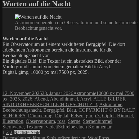
40
Warten auf die Nacht
Astronomen bereiten ein Observatorium und seine Instrumente 
Beobachtungsnacht vor.
Warten auf die Nacht
Ein Observatorium auf einem zerklüfteten Berggipfel. Die dort
arbeitenden Astronomen bereiten die Instrumente für die
Beobachtungsnacht vor.
Ein digitales Bild. Die Textur ist ein
abstraktes Bild
, aber der
Vordergrund stammt von einem gemalten Bild in Acryl.
Digital, gimp, 10000 px mal 7500 px, 2025.
Veröffentlicht
Kategorien
Schlagwörter
12. November 2025
28. Januar 2026
Astronomie
10000 px mal 7500
am
px
,
2025
,
2026
,
Abend
,
Abendhimmel
,
Acryl
,
ALLE BILDER
SIND URHEBERECHTLICH GESCHÜTZT!
,
Astronomie
,
Beobachtungsnacht
,
Berggipfel
,
Blau
,
COPYRIGHT © BY RALF
SCHOOFS
,
Dämmerung
,
Digital
,
Felsen
,
gimp 3
,
Gipfel
,
Himmel
,
Illustration
,
Observatorium
,
rosa
,
Sterne
,
Sternenhimmel
,
zu
Sternwarte
,
Texturen
,
violett
Schreibe einen Kommentar
Seitennummerierung
Seite
Seite
Seite
Warten
1
2
3
Nächste Seite
auf
Datenschutzerklärung
Stolz präsentiert von WordPress