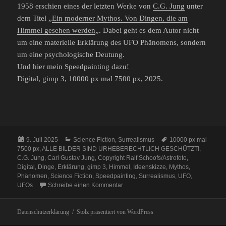
1958 erschien eines der letzten Werke von
C.G. Jung
unter
dem Titel „
Ein moderner Mythos. Von Dingen, die am
Himmel gesehen werden
„. Dabei geht es dem Autor nicht
um eine materielle Erklärung des UFO Phänomens, sondern
um eine psychologische Deutung.
Und hier mein Speedpainting dazu!
Digital, gimp 3, 10000 px mal 7500 px, 2025.
Veröffentlicht
Kategorien
Schlagwörter
9. Juli 2025
Science Fiction
,
Surrealismus
10000 px mal
am
7500 px
,
ALLE BILDER SIND URHEBERECHTLICH GESCHÜTZT!
,
C.G. Jung
,
Carl Gustav Jung
,
Copyright Ralf Schoofs/Astrofoto
,
Digital
,
Dinge
,
Erklärung
,
gimp 3
,
Himmel
,
Ideenskizze
,
Mythos
,
Phänomen
,
Science Fiction
,
Speedpainting
,
Surrealismus
,
UFO
,
zu Von Dingen, die am Himmel gese
UFOs
Schreibe einen Kommentar
Datenschutzerklärung
Stolz präsentiert von WordPress