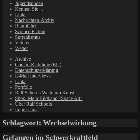
Jugendsünden
Kennen Sie . . .
Links
Nachrichten-Archiv
Raumfahrt
Science Fiction
Surrealismus
Videos
Wetter
Archive
Cookie-Richtlinie (EU)
Datenschutzerklärung
E-Mail Interviews
Links
Portfolio
Ralf Schoofs Weltraum Kunst
Shop: Mein Bildband "Space Art"
Über Ralf Schoofs
Impressum
Schlagwort:
Wechselwirkung
Gefangen im Schwerkraftfeld