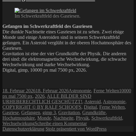
Im Schwerkraftfeld des Gasriesen.
Gefangen im Schwerkraftfeld des Gasriesen
Die dunkle Nachtseite eines Gasriesen ist zu sehen. Zwei eisige
Monde und einige Asteroiden sind in seinem Schwerkraftfeld
gefangen. Ein Asteroid verglüht in der oberen Hochatmosphäre des
Gasriesen.
Gravitation ist eine der vier Grundkräfte der Physik. Die anderen
drei sind: die elektromagnetische Wechselwirkung, die schwache
Wechselwirkung und starke Wechselwirkung.
Digital, gimp, 10000 px mal 7500 px, 2026.
Veröffentlicht
Kategorien
Schlagwö
18. Februar 2026
18. Februar 2026
Astronomie
,
Ferne Welten
10000
am
px mal 7500 px
,
2026
,
ALLE BILDER SIND
URHEBERECHTLICH GESCHÜTZT!
,
Asteroid
,
Astronomie
,
COPYRIGHT © BY RALF SCHOOFS
,
Digital
,
Ferne Welten
,
Gasriese
,
Gefangen
,
gimp 3
,
Gravitation
,
Grundkräfte
,
Hochatmosphäre
,
Monde
,
Nachtseite
,
Physik
,
Schwerkraftfeld
,
zu
Wechselwirkung
Schreibe einen Kommentar
Gefangen
Datenschutzerklärung
Stolz präsentiert von WordPress
im