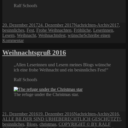
Ralf Schoofs
Veröffentlicht
Kategorien
Schlagwör
20. Dezember 2017
24. Dezember 2017
Nachrichten-Archiv
2017
,
am
besinnliches
,
Fest
,
Frohe Weihnachten
,
Fröhliche
,
Leserinnen
,
Lesern
,
Weihnacht
,
Weihnachtsfest
,
wünsche
Schreibe einen
zu
Kommentar
Ein
frohes
Weihnachtsgruß 2016
Weihnachtsfest
„Allen Leserinnen und Lesern meines Blogs wünsche
ich eine frohe Weihnacht und ein besinnliches Fest!“
Ralf Schoofs
The refuge under the Christmas star.
Veröffentlicht
Kategorien
Schlagwör
21. Dezember 2016
19. Dezember 2016
Nachrichten-Archiv
2016
,
am
ALLE BILDER SIND URHEBERECHTLICH GESCHÜTZT!
,
besinnliches
,
Blogs
,
christmas
,
COPYRIGHT © BY RALF