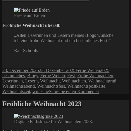
Friede auf Erden
Fröhliche Weihnacht überall!
„Allen Leserinnen und Lesern meines Blogs wünsche
ich eine frohe Weihnacht und ein besinnliches Fest!“
Ralf Schoofs
Veröffentlicht
Kategorien
Schlagwörter
23. Dezember 2025
23. Dezember 2025
Ferne Welten
2025
,
am
besinnliches
,
Blogs
,
Ferne Welten
,
Fest
,
Frohe Weihnachten
,
Leserinnen
,
Lesern
,
Weihnacht
,
Weihnachten
,
Weihnachtgruß
,
Weihnachtsabend
,
Weihnachtsfest
,
Weihnachtspostkarte
,
zu
Weihnachtszeit
,
wünsche
Schreibe einen Kommentar
Fröhliche
Weihnacht
Fröhliche Weihnacht 2023
überall
Digitale Farbskizze für Weihnachten 2023.