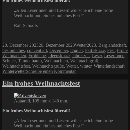
Ein frohes Weihnachtsfest überall!
„Allen Leserinnen und Lesern wünsche ich eine frohe
Weihnacht und ein besinnliches Fest!“
Ralf Schoofs
Veröffentlicht
Kategorien
Schlagwörter
20. Dezember 2023
20. Dezember 2023
Wetter
2023
,
Berglandschaft
,
am
besinnliches
,
concept art
,
Dezember
,
Digital
,
Farbskizze
,
Fest
,
Frohe
Weihnachten
,
Fröhliche
,
Ideenskizze
,
Jahreszeit
,
Leser
,
Leserinnen
,
Schnee
,
Tannenbaum
,
Weihnachten
,
Weihnachtgruß
,
Weihnachtsfest
,
Weihnachtsgrüße
,
Wetter
,
winter
,
Winterlandschaft
,
zu
Winterwetter
Schreibe einen Kommentar
Fröhliche
Weihnacht
Ein frohes Weihnachtsfest
2023
Aquarell, 105 mm x 148 mm.
Ein frohes Weihnachtsfest überall!
„Allen Leserinnen und Lesern wünsche ich eine frohe
Weihnacht und ein besinnliches Fest!“