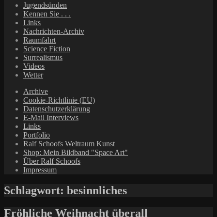
Jugendsünden
Kennen Sie . . .
Links
Nachrichten-Archiv
Raumfahrt
Science Fiction
Surrealismus
Videos
Wetter
Archive
Cookie-Richtlinie (EU)
Datenschutzerklärung
E-Mail Interviews
Links
Portfolio
Ralf Schoofs Weltraum Kunst
Shop: Mein Bildband "Space Art"
Über Ralf Schoofs
Impressum
Schlagwort:
besinnliches
Fröhliche Weihnacht überall