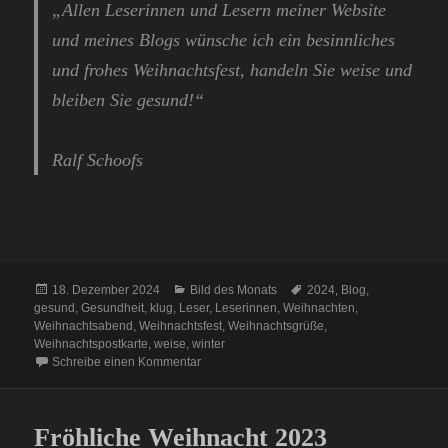
„Allen Leserinnen und Lesern meiner Website
und meines Blogs wünsche ich ein besinnliches
und frohes Weihnachtsfest, handeln Sie weise und
bleiben Sie gesund!“
Ralf Schoofs
Veröffentlicht
Kategorien
Schlagwörter
18. Dezember 2024
Bild des Monats
2024
,
Blog
,
am
gesund
,
Gesundheit
,
klug
,
Leser
,
Leserinnen
,
Weihnachten
,
Weihnachtsabend
,
Weihnachtsfest
,
Weihnachtsgrüße
,
Weihnachtspostkarte
,
weise
,
winter
zu Fröhliche Weihnacht überall
Schreibe einen Kommentar
Fröhliche Weihnacht 2023