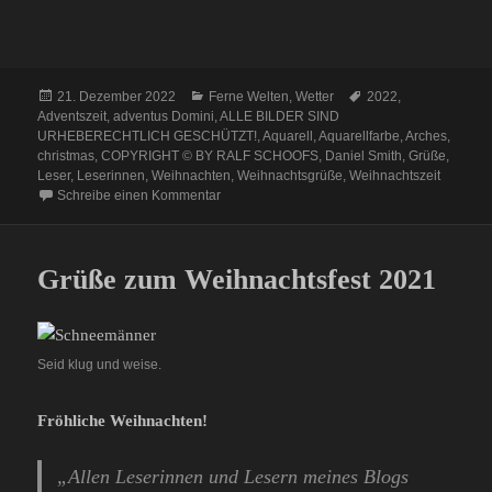
Veröffentlicht
Kategorien
Schlagwörter
21. Dezember 2022
Ferne Welten
,
Wetter
2022
,
am
Adventszeit
,
adventus Domini
,
ALLE BILDER SIND
URHEBERECHTLICH GESCHÜTZT!
,
Aquarell
,
Aquarellfarbe
,
Arches
,
christmas
,
COPYRIGHT © BY RALF SCHOOFS
,
Daniel Smith
,
Grüße
,
Leser
,
Leserinnen
,
Weihnachten
,
Weihnachtsgrüße
,
Weihnachtszeit
zu Fröhliche Weihnachten 2022
Schreibe einen Kommentar
Grüße zum Weihnachtsfest 2021
Seid klug und weise.
Fröhliche Weihnachten!
„Allen Leserinnen und Lesern meines Blogs