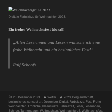
Digitale Farbskizze für Weihnachten 2023.
Ein frohes Weihnachtsfest überall!
„Allen Leserinnen und Lesern wünsche ich eine
frohe Weihnacht und ein besinnliches Fest!“
Ralf Schoofs
Veröffentlicht
Kategorien
Schlagwörter
20. Dezember 2023
Wetter
2023
,
Berglandschaft
,
am
besinnliches
,
concept art
,
Dezember
,
Digital
,
Farbskizze
,
Fest
,
Frohe
Weihnachten
,
Fröhliche
,
Ideenskizze
,
Jahreszeit
,
Leser
,
Leserinnen
,
Schnee
,
Tannenbaum
,
Weihnachten
,
Weihnachtgruß
,
Weihnachtsfest
,