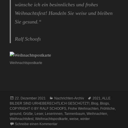
wünsche ich ein besinnliches und frohes
Weihnachtsfest! Handeln Sie weise und bleiben
Sie gesund.“
Ralf Schoofs
Weihnachtspostkarte
Veröffentlicht
Kategorien
Schlagwörter
22. Dezember 2021
Nachrichten-Archiv
2021
,
ALLE
am
BILDER SIND URHEBERECHTLICH GESCHÜTZT!
,
Blog
,
Blogs
,
COPYRIGHT © BY RALF SCHOOFS
,
Frohe Weihnachten
,
Fröhliche
,
gesund
,
Grüße
,
Leser
,
Leserinnen
,
Tannenbaum
,
Weihnachten
,
Weihnachtsfest
,
Weihnachtspostkarte
,
weise
,
winter
zu Grüße zum Weihnachtsfest 2021
Schreibe einen Kommentar