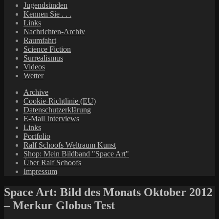
Jugendsünden
Kennen Sie . . .
Links
Nachrichten-Archiv
Raumfahrt
Science Fiction
Surrealismus
Videos
Wetter
Archive
Cookie-Richtlinie (EU)
Datenschutzerklärung
E-Mail Interviews
Links
Portfolio
Ralf Schoofs Weltraum Kunst
Shop: Mein Bildband "Space Art"
Über Ralf Schoofs
Impressum
Space Art: Bild des Monats Oktober 2012
– Merkur Globus Test