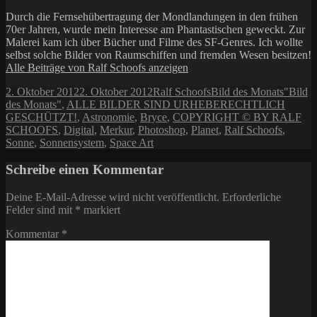
Durch die Fernsehübertragung der Mondlandungen in den frühen
70er Jahren, wurde mein Interesse am Phantastischen geweckt. Zur
Malerei kam ich über Bücher und Filme des SF-Genres. Ich wollte
selbst solche Bilder von Raumschiffen und fremden Wesen besitzen!
Alle Beiträge von Ralf Schoofs anzeigen
Veröffentlicht
Autor
Kategorien
Schlag
2. Oktober 2012
2. Oktober 2012
Ralf Schoofs
Bild des Monats
"Bild
am
des Monats"
,
ALLE BILDER SIND URHEBERECHTLICH
GESCHÜTZT!
,
Astronomie
,
Bryce
,
COPYRIGHT © BY RALF
SCHOOFS
,
Digital
,
Merkur
,
Photoshop
,
Planet
,
Ralf Schoofs
,
Sonne
,
Sonnensystem
,
Space Art
Schreibe einen Kommentar
Deine E-Mail-Adresse wird nicht veröffentlicht.
Erforderliche
Felder sind mit
*
markiert
Kommentar
*