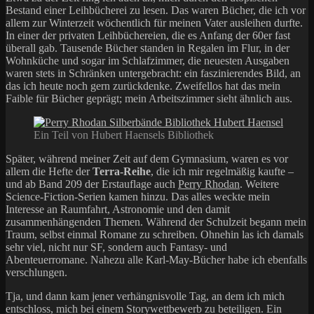
Bestand einer Leihbücherei zu lesen. Das waren Bücher, die ich vor
allem zur Winterzeit wöchentlich für meinen Vater ausleihen durfte.
In einer der privaten Leihbüchereien, die es Anfang der 60er fast
überall gab. Tausende Bücher standen in Regalen im Flur, in der
Wohnküche und sogar im Schlafzimmer, die neuesten Ausgaben
waren stets in Schränken untergebracht: ein faszinierendes Bild, an
das ich heute noch gern zurückdenke. Zweifellos hat das mein
Faible für Bücher geprägt; mein Arbeitszimmer sieht ähnlich aus.
Ein Teil von Hubert Haensels Bibliothek
Später, während meiner Zeit auf dem Gymnasium, waren es vor
allem die Hefte der
Terra-Reihe
, die ich mir regelmäßig kaufte –
und ab Band 209 der Erstauflage auch
Perry Rhodan
. Weitere
Science-Fiction-Serien kamen hinzu. Das alles weckte mein
Interesse an Raumfahrt, Astronomie und den damit
zusammenhängenden Themen. Während der Schulzeit begann mein
Traum, selbst einmal Romane zu schreiben. Ohnehin las ich damals
sehr viel, nicht nur SF, sondern auch Fantasy- und
Abenteuerromane. Nahezu alle Karl-May-Bücher habe ich ebenfalls
verschlungen.
Tja, und dann kam jener verhängnisvolle Tag, an dem ich mich
entschloss, mich bei einem Storywettbewerb zu beteiligen. Ein