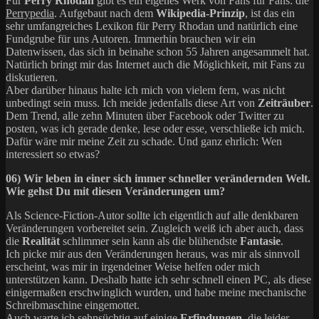
Für
Perry Rhodan
gibt es ein eigenes Werk von Fans für Fans: die
Perrypedia
. Aufgebaut nach dem
Wikipedia-Prinzip
, ist das ein
sehr umfangreiches Lexikon für Perry Rhodan und natürlich eine
Fundgrube für uns Autoren. Immerhin brauchen wir ein
Datenwissen, das sich in beinahe schon 55 Jahren angesammelt hat.
Natürlich bringt mir das Internet auch die Möglichkeit, mit Fans zu
diskutieren.
Aber darüber hinaus halte ich mich von vielem fern, was nicht
unbedingt sein muss. Ich meide jedenfalls diese Art von
Zeiträuber
.
Dem Trend, alle zehn Minuten über Facebook oder Twitter zu
posten, was ich gerade denke, lese oder esse, verschließe ich mich.
Dafür wäre mir meine Zeit zu schade. Und ganz ehrlich: Wen
interessiert so etwas?
06) Wir leben in einer sich immer schneller verändernden Welt.
Wie gehst Du mit diesen Veränderungen um?
Als Science-Fiction-Autor sollte ich eigentlich auf alle denkbaren
Veränderungen vorbereitet sein. Zugleich weiß ich aber auch, dass
die
Realität
schlimmer sein kann als die blühendste
Fantasie
.
Ich picke mir aus den Veränderungen heraus, was mir als sinnvoll
erscheint, was mir in irgendeiner Weise helfen oder mich
unterstützen kann. Deshalb hatte ich sehr schnell einen PC, als diese
einigermaßen erschwinglich wurden, und habe meine mechanische
Schreibmaschine eingemottet.
Auch warte ich sehnsüchtig auf einige
Erfindungen
, die leider