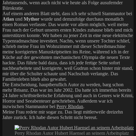
Jahrtausends, wenn auch nicht wie heute als Folge ausufernder
Bürokratie.
Auf einem anderen Blatt steht, dass ich sehr schnell Stammautor bei
Atlan
und
Mythor
wurde und demzufolge durchaus monatlich
einen Roman verfasste. Das wurde vor allem möglich, weil meine
Frau nach der Geburt unseres ersten Kindes zuhause blieb und mich
unterstützen konnte. Wir haben zu jener Zeit in eine neue elektrische
Typenradmaschine investiert. Nachts, wenn unsere Tochter schlief,
schrieb meine Frau im Wohnzimmer mit dieser Schreibmaschine
meine korrigierten Manuskriptseiten ins Reine, während ich in der
Küche auf der gewohnten mechanischen Olympia die neuen Texte
hackte. Das führte bald dazu, dass ich jede fertige Seite sofort
nachbearbeitete und korrigierte, weil Gudrun schon hinter mir stand,
mir über die Schulter schaute und Nachschub verlangte. Das
Familienleben blieb also gewahrt.
Die Entscheidung, hauptberuflich Autor zu werden, barg schon
mehr Brisanz. Das war im Jahr 2002. Da hatte ich immerhin bereits
24 Jahre schriftstellerische Erfahrung und auch in Genres wie Krimi,
Horror und Seeabenteuer geschrieben. Außerdem war ich
inzwischen Stammautor bei
Perry Rhodan
.
Meine Frau redete mir sogar zu. Das liegt mittlerweile dreizehn
Jahre zurück. Ich habe diesen Schritt nicht bereut.
Perry Rhodan Autor Hubert Haensel an seinem Arbeitsplatz