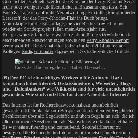
Geschichten, vielmehr werden die Romane der Perry-Rhodan-Serie
mehr oder weniger stark überarbeitet und zusammengefasst. Seit
Buch 81 trage ich dafür die Verantwortung. Ein toller, komprimierter
Lesestoff, der das Perry-Rhodan-Flair ins Buch bringt.
Manuskripte für die Erstauflage, die vier Bücher sowie hin und
wieder ein Sonderprojekt füllen mein Arbeitsjahr aus.
Knapp zwanzig Jahre lang war ich zudem für die vierwöchentlich
erscheinenden Risszeichnungen sowie den
Perry-Rhodan-Report
verantwortlich. Beides habe ich jedoch im Jahr 2014 an meinen
Kollegen
Rüdiger Schäfer
abgegeben. Das hatte zeitliche Gründe.
Eines der Bücherregale von Hubert Haensel…
05) Der PC ist ein wichtiges Werkzeug für Autoren. Dazu
kommt noch das Internet. Diskussionsforen, Webseiten, Blogs
und „Datenbanken“ wie Wikipedia sind für viele unentbehrlich
geworden. Wie stark nutzt Du für deine Arbeit das Internet?
Das Internet ist für Recherchezwecke nahezu unentbehrlich
geworden. Ich denke da zum Beispiel an den laufenden Regalmeter
Fachliteratur über alte Segelschiffe und übers Segeln an sich, die ich
allein für meine Seeabenteuer als Nachschlagewerke benötigt habe.
Es war teils aufwendig und zeitraubend, Sekundärliteratur zu
besorgen. Die Recherche im Internet geht zumeist schneller voran.