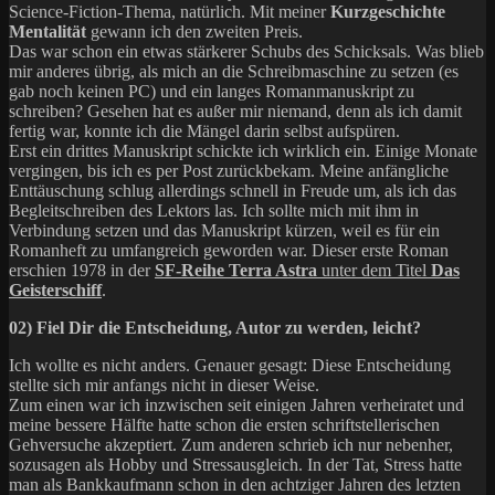
Science-Fiction-Thema, natürlich. Mit meiner
Kurzgeschichte
Mentalität
gewann ich den zweiten Preis.
Das war schon ein etwas stärkerer Schubs des Schicksals. Was blieb
mir anderes übrig, als mich an die Schreibmaschine zu setzen (es
gab noch keinen PC) und ein langes Romanmanuskript zu
schreiben? Gesehen hat es außer mir niemand, denn als ich damit
fertig war, konnte ich die Mängel darin selbst aufspüren.
Erst ein drittes Manuskript schickte ich wirklich ein. Einige Monate
vergingen, bis ich es per Post zurückbekam. Meine anfängliche
Enttäuschung schlug allerdings schnell in Freude um, als ich das
Begleitschreiben des Lektors las. Ich sollte mich mit ihm in
Verbindung setzen und das Manuskript kürzen, weil es für ein
Romanheft zu umfangreich geworden war. Dieser erste Roman
erschien 1978 in der
SF-Reihe Terra Astra
unter dem Titel
Das
Geisterschiff
.
02) Fiel Dir die Entscheidung, Autor zu werden, leicht?
Ich wollte es nicht anders. Genauer gesagt: Diese Entscheidung
stellte sich mir anfangs nicht in dieser Weise.
Zum einen war ich inzwischen seit einigen Jahren verheiratet und
meine bessere Hälfte hatte schon die ersten schriftstellerischen
Gehversuche akzeptiert. Zum anderen schrieb ich nur nebenher,
sozusagen als Hobby und Stressausgleich. In der Tat, Stress hatte
man als Bankkaufmann schon in den achtziger Jahren des letzten