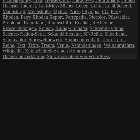
Fichtelgebirge
,
Frau
,
Geisterschiff
,
Hardcover
,
Heftromane
,
Hubert
Haensel
,
Internet
,
Karl-May-Bücher
,
Leben
,
Lehre
,
Leihbücherei
,
Manuskript
,
Milchstraße
,
Mythor
,
Nick
,
Olympia
,
PC
,
Perry
Rhodan
,
Perry Rhodan Report
,
Perrypedia
,
Piccolos
,
Pilzwälder
,
Probleme
,
Raumfahrt
,
Raumschiffe
,
Realität
,
Recherche
,
Risszeichnungen
,
Roman
,
Rüdiger Schäfer
,
Schreibmaschine
,
Science-Fiction-Serie
,
Sekundärliteratur
,
SF-Reihe
,
Silberband
,
Stammautor
,
Storywettbewerb
,
Studienaufenthalt
,
Terra
,
Terra-
Reihe
,
Text
,
Texte
,
Traum
,
Venus
,
Veränderungen
,
Weltraumfahrer
,
zu
Wikipedia
,
Zyklus
Schreibe einen Kommentar
E-
Datenschutzerklärung
Stolz präsentiert von WordPress
Mail
Interview
mit
Hubert
Haensel