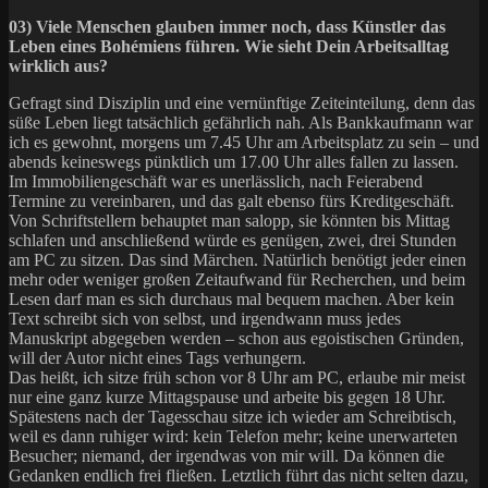
03) Viele Menschen glauben immer noch, dass Künstler das
Leben eines Bohémiens führen. Wie sieht Dein Arbeitsalltag
wirklich aus?
Gefragt sind Disziplin und eine vernünftige Zeiteinteilung, denn das
süße Leben liegt tatsächlich gefährlich nah. Als Bankkaufmann war
ich es gewohnt, morgens um 7.45 Uhr am Arbeitsplatz zu sein – und
abends keineswegs pünktlich um 17.00 Uhr alles fallen zu lassen.
Im Immobiliengeschäft war es unerlässlich, nach Feierabend
Termine zu vereinbaren, und das galt ebenso fürs Kreditgeschäft.
Von Schriftstellern behauptet man salopp, sie könnten bis Mittag
schlafen und anschließend würde es genügen, zwei, drei Stunden
am PC zu sitzen. Das sind Märchen. Natürlich benötigt jeder einen
mehr oder weniger großen Zeitaufwand für Recherchen, und beim
Lesen darf man es sich durchaus mal bequem machen. Aber kein
Text schreibt sich von selbst, und irgendwann muss jedes
Manuskript abgegeben werden – schon aus egoistischen Gründen,
will der Autor nicht eines Tags verhungern.
Das heißt, ich sitze früh schon vor 8 Uhr am PC, erlaube mir meist
nur eine ganz kurze Mittagspause und arbeite bis gegen 18 Uhr.
Spätestens nach der Tagesschau sitze ich wieder am Schreibtisch,
weil es dann ruhiger wird: kein Telefon mehr; keine unerwarteten
Besucher; niemand, der irgendwas von mir will. Da können die
Gedanken endlich frei fließen. Letztlich führt das nicht selten dazu,