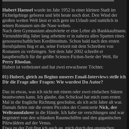
Hubert Haensel
wurde im Jahr 1952 in einer kleinen Stadt im
Fichtelgebirge geboren und lebt heute noch dort. Den Wind der
großen weiten Welt lässt er sich gern im Urlaub und natürlich in
seinen Romanen um die Nase wehen.
Nach dem Gymnasium absolvierte er eine Lehre als Bankkaufmann.
Vierunddreißig Jahre lang arbeitete er in nahezu allen Sparten eines
genossenschaftlichen Kreditinstituts. Schon bald nach den ersten
Berufsjahren fing er an, seine Freizeit mit dem Schreiben von
Romanen zu verbringen. Seit dem Jahr 2002 schreibt er
hauptberuflich für die größte Science-Fiction-Serie der Welt, für
Perry Rhodan
.
Hubert ist verheiratet und hat zwei erwachsene Töchter.
01) Hubert, gleich zu Beginn unseres Email-Interviews stelle ich
Dir die Frage aller Fragen: Wie wurdest Du Autor?
Das ist etwas, was ich nicht mit einem oder zwei einfachen Sätzen
beantworten kann. Ich glaube, das Schicksal hat mich zum ersten
Mal in die fragliche Richtung geschubst, als ich acht Jahre alt war.
Damals fielen mir die ersten Piccolos der Comicserie
Nick, der
Weltraumfahrer
in die Hände. Ich habe sie verschlungen und war
begeistert von den schlanken Raumschiffen und den gigantischen
Pilzwäldern auf der Venus.
Etwa zu der Zeit fing ich auch an, mich durch den utopischen