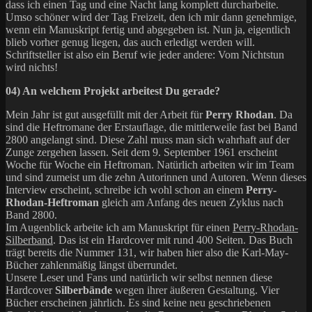
dass ich einen Tag und eine Nacht lang komplett durcharbeite.
Umso schöner wird der Tag Freizeit, den ich mir dann genehmige,
wenn ein Manuskript fertig und abgegeben ist. Nun ja, eigentlich
blieb vorher genug liegen, das auch erledigt werden will.
Schriftsteller ist also ein Beruf wie jeder andere: Vom Nichtstun
wird nichts!
04) An welchem Projekt arbeitest Du gerade?
Mein Jahr ist gut ausgefüllt mit der Arbeit für
Perry Rhodan
. Da
sind die Heftromane der Erstauflage, die mittlerweile fast bei Band
2800 angelangt sind. Diese Zahl muss man sich wahrhaft auf der
Zunge zergehen lassen. Seit dem 9. September 1961 erscheint
Woche für Woche ein Heftroman. Natürlich arbeiten wir im Team
und sind zumeist um die zehn Autorinnen und Autoren. Wenn dieses
Interview erscheint, schreibe ich wohl schon an einem
Perry-
Rhodan-Heftroman
gleich am Anfang des neuen Zyklus nach
Band 2800.
Im Augenblick arbeite ich am Manuskript für einen
Perry-Rhodan-
Silberband
. Das ist ein Hardcover mit rund 400 Seiten. Das Buch
trägt bereits die Nummer 131, wir haben hier also die Karl-May-
Bücher zahlenmäßig längst überrundet.
Unsere Leser und Fans und natürlich wir selbst nennen diese
Hardcover
Silberbände
wegen ihrer äußeren Gestaltung. Vier
Bücher erscheinen jährlich. Es sind keine neu geschriebenen