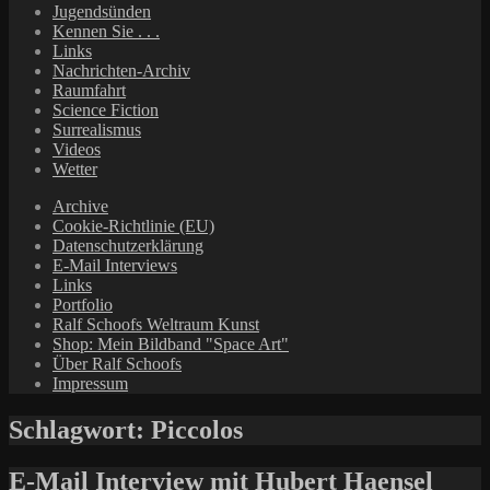
Jugendsünden
Kennen Sie . . .
Links
Nachrichten-Archiv
Raumfahrt
Science Fiction
Surrealismus
Videos
Wetter
Archive
Cookie-Richtlinie (EU)
Datenschutzerklärung
E-Mail Interviews
Links
Portfolio
Ralf Schoofs Weltraum Kunst
Shop: Mein Bildband "Space Art"
Über Ralf Schoofs
Impressum
Schlagwort:
Piccolos
E-Mail Interview mit Hubert Haensel