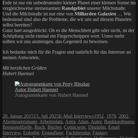
Erde ist nur ein unbedeutender kleiner Planet einer kleinen Sonne im
vergleichsweise sternenarmen
Randgebiet
unserer Milchstraße.
Und die Milchstraße ist nur eine von
Milliarden Galaxien
… Wie
bedeutend sind also die Probleme, die wir uns auf diesem Planeten
selbst bereiten?
Ganz hart ausgedrückt: Ob es die Menschheit gibt oder nicht, ist der
Schöpfung nicht einmal ein Fingerschnippen wert. Umso mehr
sollten wir uns anstrengen, das Gegenteil zu beweisen.
Ich bedanke mich für die Fragen und natürlich für das Interesse an
meinen Antworten.
Mit herzlichen Grüßen
Hubert Haensel
Autogrammkarte von Hubert Haensel
Veröffentlicht
Kategorien
Schlagwörter
28. Januar 2015
15. Juli 2025
E-Mail Interviews
1952
,
1978
,
2002
,
am
Abenteuerromane
,
Arbeitsplatz
,
Astra
,
Atlan
,
Autor
,
Bankkaufmann
,
Brennstoffzelle
,
Buch
,
Bücher
,
Comicserie
,
Disziplin
,
Email
Interview
,
Erdorbit
,
Erstauflage
,
Fachliteratur
,
Fantasy
,