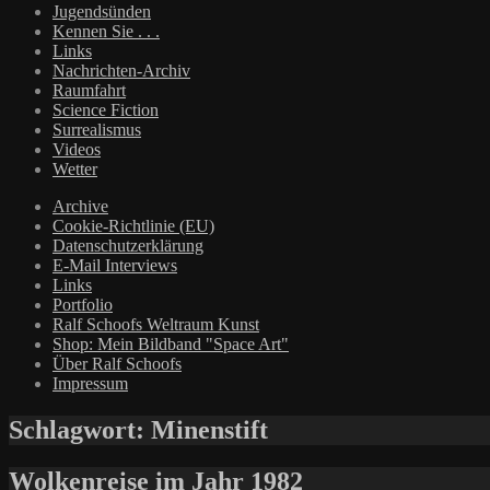
Jugendsünden
Kennen Sie . . .
Links
Nachrichten-Archiv
Raumfahrt
Science Fiction
Surrealismus
Videos
Wetter
Archive
Cookie-Richtlinie (EU)
Datenschutzerklärung
E-Mail Interviews
Links
Portfolio
Ralf Schoofs Weltraum Kunst
Shop: Mein Bildband "Space Art"
Über Ralf Schoofs
Impressum
Schlagwort:
Minenstift
Wolkenreise im Jahr 1982