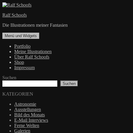
Zum
Inhalt
Ralf Schoofs
springen
Die Illustrationen meiner Fantasien
Menü und Widgets
Portfolio
Meine Illustrationen
Über Ralf Schoofs
Shop
Impressum
Suchen
Suchen
KATEGORIEN
Astronomie
Ausstellungen
Bild des Monats
E-Mail Interviews
Ferne Welten
Galerien