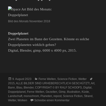
Bild des Monats November 2018
Doppelplanet
Zwei Planeten im Bann der Gezeiten. Könnte es solche
Doppelplaneten wirklich geben?
Digital, Blender, gimp, 6000 x 4000 px, 2015.
Veröffentlicht
Kategorien
Schlagwö
9. August 2023
Ferne Welten
,
Science Fiction
,
Wetter
am
2015
,
ALLE BILDER SIND URHEBERECHTLICH GESCHÜTZT!
,
Art
,
Bann
,
Blau
,
Blender
,
COPYRIGHT © BY RALF SCHOOFS
,
Digital
,
Doppelplanet
,
Ferne Welten
,
Gezeiten
,
Gimp
,
Illustration
,
Küste
,
Landschaft
,
monochrom
,
Planeten
,
repost
,
Science Fiction
,
Strand
,
zu Repost: Doppelplanet
Wetter
,
Wolken
Schreibe einen Kommentar