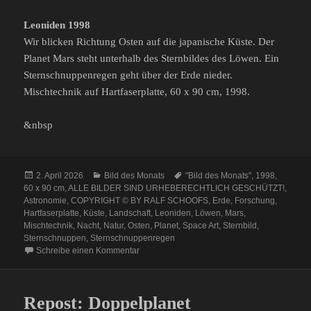
Leoniden 1998
Wir blicken Richtung Osten auf die japanische Küste. Der
Planet Mars steht unterhalb des Sternbildes des Löwen. Ein
Sternschnuppenregen geht über der Erde nieder.
Mischtechnik auf Hartfaserplatte, 60 x 90 cm, 1998.
&nbsp
Veröffentlicht
Kategorien
Schlagwörter
2. April 2026
Bild des Monats
"Bild des Monats"
,
1998
,
am
60 x 90 cm
,
ALLE BILDER SIND URHEBERECHTLICH GESCHÜTZT!
,
Astronomie
,
COPYRIGHT © BY RALF SCHOOFS
,
Erde
,
Forschung
,
Hartfaserplatte
,
Küste
,
Landschaft
,
Leoniden
,
Löwen
,
Mars
,
Mischtechnik
,
Nacht
,
Natur
,
Osten
,
Planet
,
Space Art
,
Sternbild
,
Sternschnuppen
,
Sternschnuppenregen
zu Space Art Bild des Monats: Leoniden 1998
Schreibe einen Kommentar
Repost: Doppelplanet