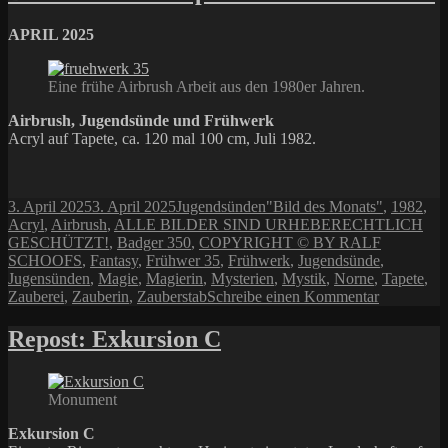
APRIL 2025
Eine frühe Airbrush Arbeit aus den 1980er Jahren.
Airbrush, Jugendsünde und Frühwerk
Acryl auf Tapete, ca. 120 mal 100 cm, Juli 1982.
Veröffentlicht
Kategorien
Schlagwörter
3. April 2025
3. April 2025
Jugendsünden
"Bild des Monats"
,
1982
,
am
Acryl
,
Airbrush
,
ALLE BILDER SIND URHEBERECHTLICH
GESCHÜTZT!
,
Badger 350
,
COPYRIGHT © BY RALF
SCHOOFS
,
Fantasy
,
Frühwer 35
,
Frühwerk
,
Jugendsünde
,
Jugensünden
,
Magie
,
Magierin
,
Mysterien
,
Mystik
,
Norne
,
Tapete
,
zu
Zauberei
,
Zauberin
,
Zauberstab
Schreibe einen Kommentar
Bild
des
Repost: Exkursion C
Monats
April
2025:
Monument
Frühwerk
35
Exkursion C