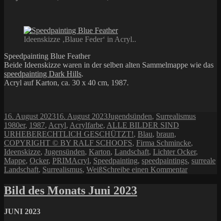
Ideenskizze ‚Blaue Feder‘ in Acryl..
Speedpainting Blue Feather
Beide Ideenskizze waren in der selben alten Sammelmappe wie das
speedpainting Dark Hills
.
Acryl auf Karton, ca. 30 x 40 cm, 1987.
Veröffentlicht
Kategorien
Schlagw
16. August 2023
16. August 2023
Jugendsünden
,
Surrealismus
am
1980er
,
1987
,
Acryl
,
Acrylfarbe
,
ALLE BILDER SIND
URHEBERECHTLICH GESCHÜTZT!
,
Blau
,
braun
,
COPYRIGHT © BY RALF SCHOOFS
,
Firma Schmincke
,
Ideenskizze
,
Jugensünden
,
Karton
,
Landschaft
,
Lichter Ocker
,
Mappe
,
Ocker
,
PRIMAcryl
,
Speedpainting
,
speedpaintings
,
surreale
zu
Landschaft
,
Surrealismus
,
Weiß
Schreibe einen Kommentar
Alte
Ideenskizz
Bild des Monats Juni 2023
JUNI 2023