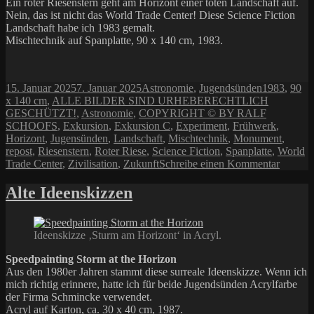
Ein roter Riesenstern geht am Horizont einer toten Landschaft auf.
Nein, das ist nicht das World Trade Center! Diese Science Fiction
Landschaft habe ich 1983 gemalt.
Mischtechnik auf Spanplatte, 90 x 140 cm, 1983.
Veröffentlicht
Kategorien
Schlagwört
15. Januar 2025
7. Januar 2025
Astronomie
,
Jugendsünden
1983
,
90
am
x 140 cm
,
ALLE BILDER SIND URHEBERECHTLICH
GESCHÜTZT!
,
Astronomie
,
COPYRIGHT © BY RALF
SCHOOFS
,
Exkursion
,
Exkursion C
,
Experiment
,
Frühwerk
,
Horizont
,
Jugensünden
,
Landschaft
,
Mischtechnik
,
Monument
,
repost
,
Riesenstern
,
Roter Riese
,
Science Fiction
,
Spanplatte
,
World
zu
Trade Center
,
Zivilisation
,
Zukunft
Schreibe einen Kommentar
Repost:
Exkurs
Alte Ideenskizzen
C
Ideenskizze ‚Sturm am Horizont‘ in Acryl.
Speedpainting Storm at the Horizon
Aus den 1980er Jahren stammt diese surreale Ideenskizze. Wenn ich
mich richtig erinnere, hatte ich für beide Jugendsünden Acrylfarbe
der Firma Schmincke verwendet.
Acryl auf Karton, ca. 30 x 40 cm, 1987.