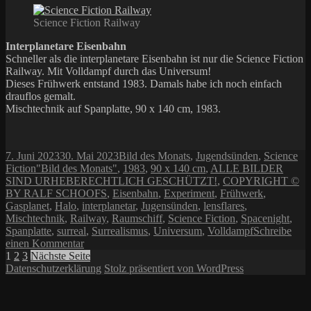
Science Fiction Railway
Interplanetare Eisenbahn
Schneller als die interplanetare Eisenbahn ist nur die Science Fiction
Railway. Mit Volldampf durch das Universum!
Dieses Frühwerk entstand 1983. Damals habe ich noch einfach
drauflos gemalt.
Mischtechnik auf Spanplatte, 90 x 140 cm, 1983.
Veröffentlicht
Kategorien
7. Juni 2023
30. Mai 2023
Bild des Monats
,
Jugendsünden
,
Science
am
Schlagwörter
Fiction
"Bild des Monats"
,
1983
,
90 x 140 cm
,
ALLE BILDER
SIND URHEBERECHTLICH GESCHÜTZT!
,
COPYRIGHT ©
BY RALF SCHOOFS
,
Eisenbahn
,
Experiment
,
Frühwerk
,
Gasplanet
,
Halo
,
interplanetar
,
Jugensünden
,
lensflares
,
Mischtechnik
,
Railway
,
Raumschiff
,
Science Fiction
,
Spacenight
,
Spanplatte
,
surreal
,
Surrealismus
,
Universum
,
Volldampf
Schreibe
zu
einen Kommentar
Seitennummerierung
Seite
Seite
Seite
Bild
1
2
3
Nächste Seite
des
Datenschutzerklärung
Stolz präsentiert von WordPress
der
Monats
Beiträge
Juni
2023