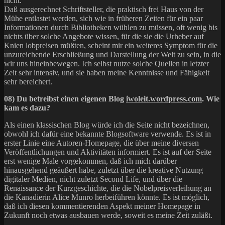
nicht.
Daß ausgerechnet Schriftsteller, die praktisch frei Haus von der
Mühe entlastet werden, sich wie in früheren Zeiten für ein paar
Informationen durch Bibliotheken wühlen zu müssen, oft wenig bis
nichts über solche Angebote wissen, für die sie die Urheber auf
Knien lobpreisen müßten, scheint mir ein weiteres Symptom für die
unzureichende Erschließung und Darstellung der Welt zu sein, in die
wir uns hineinbewegen. Ich selbst nutze solche Quellen in letzter
Zeit sehr intensiv, und sie haben meine Kenntnisse und Fähigkeit
sehr bereichert.
08) Du betreibst einen eigenen Blog
iwoleit.wordpress.com
. Wie
kam es dazu?
Als einen klassischen Blog würde ich die Seite nicht bezeichnen,
obwohl ich dafür eine bekannte Blogsoftware verwende. Es ist in
erster Linie eine Autoren-Homepage, die über meine diversen
Veröffentlichungen und Aktivitäten informiert. Es ist auf der Seite
erst wenige Male vorgekommen, daß ich mich darüber
hinausgehend geäußert habe, zuletzt über die kreative Nutzung
digitaler Medien, nicht zuletzt Second Life, und über die
Renaissance der Kurzgeschichte, die die Nobelpreisverleihung an
die Kanadierin Alice Munro herbeiführen könnte. Es ist möglich,
daß ich diesen kommentierenden Aspekt meiner Homepage in
Zukunft noch etwas ausbauen werde, soweit es meine Zeit zuläßt.