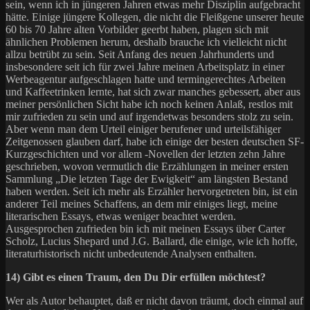
sein, wenn ich in jüngeren Jahren etwas mehr Disziplin aufgebracht
hätte. Einige jüngere Kollegen, die nicht die Fleißgene unserer heute
60 bis 70 Jahre alten Vorbilder geerbt haben, plagen sich mit
ähnlichen Problemen herum, deshalb brauche ich vielleicht nicht
allzu betrübt zu sein. Seit Anfang des neuen Jahrhunderts und
insbesondere seit ich für zwei Jahre meinen Arbeitsplatz in einer
Werbeagentur aufgeschlagen hatte und termingerechtes Arbeiten
und Kaffeetrinken lernte, hat sich zwar manches gebessert, aber aus
meiner persönlichen Sicht habe ich noch keinen Anlaß, restlos mit
mir zufrieden zu sein und auf irgendetwas besonders stolz zu sein.
Aber wenn man dem Urteil einiger berufener und urteilsfähiger
Zeitgenossen glauben darf, habe ich einige der besten deutschen SF-
Kurzgeschichten und vor allem -Novellen der letzten zehn Jahre
geschrieben, wovon vermutlich die Erzählungen in meiner ersten
Sammlung „Die letzten Tage der Ewigkeit“ am längsten Bestand
haben werden. Seit ich mehr als Erzähler hervorgetreten bin, ist ein
anderer Teil meines Schaffens, an dem mir einiges liegt, meine
literarischen Essays, etwas weniger beachtet werden.
Ausgesprochen zufrieden bin ich mit meinen Essays über Carter
Scholz, Lucius Shepard und J.G. Ballard, die einige, wie ich hoffe,
literaturhistorisch nicht unbedeutende Analysen enthalten.
14) Gibt es einen Traum, den Du Dir erfüllen möchtest?
Wer als Autor behauptet, daß er nicht davon träumt, doch einmal auf