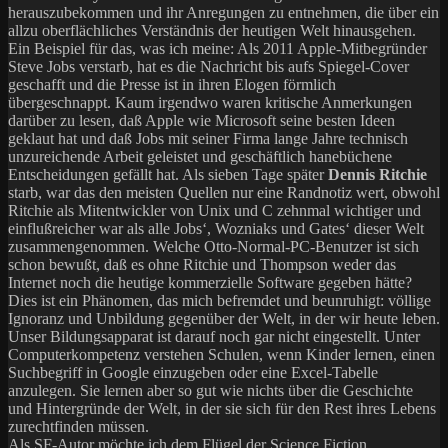
herauszubekommen und ihr Anregungen zu entnehmen, die über ein
allzu oberflächliches Verständnis der heutigen Welt hinausgehen.
Ein Beispiel für das, was ich meine: Als 2011 Apple-Mitbegründer
Steve Jobs verstarb, hat es die Nachricht bis aufs Spiegel-Cover
geschafft und die Presse ist in ihren Elogen förmlich
übergeschnappt. Kaum irgendwo waren kritische Anmerkungen
darüber zu lesen, daß Apple wie Microsoft seine besten Ideen
geklaut hat und daß Jobs mit seiner Firma lange Jahre technisch
unzureichende Arbeit geleistet und geschäftlich hanebüchene
Entscheidungen gefällt hat. Als sieben Tage später
Dennis Ritchie
starb, war das den meisten Quellen nur eine Randnotiz wert, obwohl
Ritchie als Mitentwickler von Unix und C zehnmal wichtiger und
einflußreicher war als alle Jobs‘, Wozniaks und Gates‘ dieser Welt
zusammengenommen. Welche Otto-Normal-PC-Benutzer ist sich
schon bewußt, daß es ohne Ritchie und Thompson weder das
Internet noch die heutige kommerzielle Software gegeben hätte?
Dies ist ein Phänomen, das mich befremdet und beunruhigt: völlige
Ignoranz und Unbildung gegenüber der Welt, in der wir heute leben.
Unser Bildungsapparat ist darauf noch gar nicht eingestellt. Unter
Computerkompetenz verstehen Schulen, wenn Kinder lernen, einen
Suchbegriff in Google einzugeben oder eine Excel-Tabelle
anzulegen. Sie lernen aber so gut wie nichts über die Geschichte
und Hintergründe der Welt, in der sie sich für den Rest ihres Lebens
zurechtfinden müssen.
Als SF-Autor möchte ich dem Flügel der Science Fiction