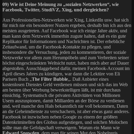
09) Wie ist Deine Meinung zu „sozialen Netzwerken“, wie
Facebook, Twitter, StudiVZ, Xing, und dergleichen?
Aus Professionellen-Netzwerken wie Xing, LinkedIn usw. hat sich
für mich nie ein besonderer Nutzen ergeben, deshalb bin ich aus den
meisten ausgetreten. Auf Facebook war ich einige Jahre aktiv, und
man kann dem Netzwerk immerhin zugute halten, daß es ein gute
Replikator für Informationen und Nachrichten ist. Der erhebliche
Zeitaufwand, um die Facebook-Kontakte zu pflegen, und
insbesondere die Versuchung, jeden zu kommentieren, der soziale
Netzwerke vor allem zum Herumpöbeln und zum Verbreiten seiner
höchst eingeschränkten Weltsicht nutzt, haben mich aber auf Dauer
abgestoßen. Ausschlaggebend dafür, meinen Facebook-Account im
April dieses Jahres zu kündigen, war dann die Lektüre von Eli
Parisers Buch „
The Filter Bubble
„. Daß Anbieter eines
kostenlosen Dienstes Geld verdienen müssen und sich das im Web
am besten über Werbung bewerkstelligen läßt, ist mir durchaus
einsichtig. Systematisch die privaten Aktivitäten von Millionen
Usern auszuspionen, damit Milliarden an der Börse zu verdienen
und, weil manche den Hals bekanntlich nie voll bekommen, Daten
an die Geheimdienste zu verschachern, ist aber etwas ganz anderes.
Facebook ist inzwischen neben Google zu einem der größten
Datenkriminellen des Globus aufgestiegen, und solchen Molochen
sollte man die Gefolgschaft verweigern. Warum ein Mann wie
Edward Snowden
, dem man für seinen Mut den Nobelpreis