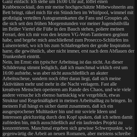
Ganz einfach: Ich stehe um 16:00 Uhr auf, löffel einen
Krabbencocktail, den mir meine hochgeschätzte Mitbewohnerin ans
Bett bringt, räkel mich für ein Stündchen im Whirlpool, wimmel mit
großzügig verteilten Autogrammkarten die Fans und Groupies ab,
die sich seit den frühen Morgenstunden vor meiner Jugendstilvilla
im Briller Viertel die Füße in den Bauch stehen, poliere meinen
Ferrari, den ich mir von den letzten VG-Wort-Tantiemen gegönnt
habe, und begebe mich anschließend zum Prosecco-Schlürfen ins
Luisenviertel, wo ich bis zum Schlafengehen der große Inspiration
harre, die gewöhnlich, aber nicht immer, erst nach dem Abflauen der
Trunkenheit eintritt.
Nein, im Ernst: ein
typischer
Arbeitstag ist das nicht. An dieser
Schilderung stimmt lediglich, daß ich manchmal wirklich erst um
16:00 aufstehe, was aber nicht ausschließlich an akuter
Arbeitsscheue, sondern noch öfter daran liegt, daß sich meine
Aktivitäten mehr und mehr in die Nacht verlagern. Fast alle
kreativen Menschen operieren am Rande des Chaos, und wie viele
andere versuche ich ebenso hartnäckig wie vergeblich, etwas
Struktur und Regelmäßigkeit in meinen Arbeitsalltag zu bringen. In
meinem Fall hängt es sicher damit zusammen, daß ich ein
ausgesprochener Multitasker bin und mir soviele Ideen und
Interessen gleichzeitig durch den Kopf spuken, daß ich selten damit
zufrieden bin, mich ausschließlich auf ein laufendes Projekt zu
konzentrieren. Manchmal ergeben sich gewisse Schwerpunkte, wie
gegenwärtig die Arbeit an neuen Romanen, aber meistens schreibe