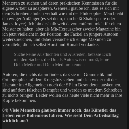
Mentoren zu suchen und deren praktischen Kenntnissen für die
eigene Arbeit zu adaptieren. Generell glaube ich, daß es sich mit
dem Schreiben ähnlich verhält wie mit der Philosophie: Man bleibt
ein ewiger Anfänger (es sei denn, man heißt Shakespeare oder
James Joyce). Ich bin deshalb weit davon entfernt, mich für einen
Meister zu halten, aber als Mit-Herausgeber zweier Magazine bin
ich jetzt vielleicht in der Position, die Fackel an jüngere Autoren
weiterzureichen, und dabei versuche ich einige Maximen zu
vermitteln, die ich selbst Horst und Ronald verdanke:
Suche keine Ausflüchten und Ausreden, befasse Dich
mit den Sachen, die Du als Autor wissen mußt, lerne
Dein Metier und Dein Medium kennen.
Autoren, die nichts daran finden, daß sie mit Grammatik und
Orthographie auf dem Kriegsfuß stehen und sich weder mit der
Literatur im Allgemeinen noch der SF im Besonderen auskennen,
sind auf dem falschen Dampfer und werden es mit dem Schreiben
zu nichts bringen. Leider wollen das heute viele nicht mehr in ihre
Köpfe bekommen.
04) Viele Menschen glauben immer noch, das Künstler das
Leben eines Bohémiens führen. Wie sieht Dein Arbeitsalltag
wirklich aus?