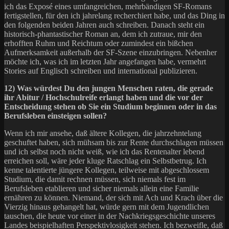
ich das Exposé eines umfangreichen, mehrbändigen SF-Romans
fertigstellen, für den ich jahrelang recherchiert habe, und das Ding in
den folgenden beiden Jahren auch schreiben. Danach steht ein
historisch-phantastischer Roman an, dem ich zutraue, mir den
erhofften Ruhm und Reichtum oder zumindest ein bißchen
Aufmerksamkeit außerhalb der SF-Szene einzubringen. Nebenher
möchte ich, was ich im letzten Jahr angefangen habe, vermehrt
Stories auf Englisch schreiben und international publizieren.
12) Was würdest Du den jungen Menschen raten, die gerade
ihr Abitur / Hochschulreife erlangt haben und die vor der
Entscheidung stehen ob Sie ein Studium beginnen oder in das
Berufsleben einsteigen sollen?
Wenn ich mir ansehe, daß ältere Kollegen, die jahrzehntelang
geschuftet haben, sich mühsam bis zur Rente durchschlagen müssen
und ich selbst noch nicht weiß, wie ich das Rentenalter lebend
erreichen soll, wäre jeder kluge Ratschlag ein Selbstbetrug. Ich
kenne talentierte jüngere Kollegen, teilweise mit abgeschlossem
Studium, die damit rechnen müssen, sich niemals fest im
Berufsleben etablieren und sicher niemals allein eine Familie
ernähren zu können. Niemand, der sich mit Ach und Krach über die
Vierzig hinaus gehangelt hat, würde gern mit dem Jugendlichen
tauschen, die heute vor einer in der Nachkriegsgeschichte unseres
Landes beispielhaften Perspektivlosigkeit stehen. Ich bezweifle, daß