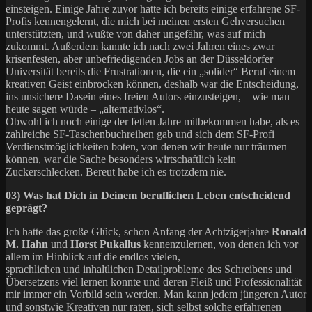
einsteigen. Einige Jahre zuvor hatte ich bereits einige erfahrene SF-
Profis kennengelernt, die mich bei meinen ersten Gehversuchen
unterstützten, und wußte von daher ungefähr, was auf mich
zukommt. Außerdem kannte ich nach zwei Jahren eines zwar
krisenfesten, aber unbefriedigenden Jobs an der Düsseldorfer
Universität bereits die Frustrationen, die ein „solider“ Beruf einem
kreativen Geist einbrocken können, deshalb war die Entscheidung,
ins unsichere Dasein eines freien Autors einzusteigen, – wie man
heute sagen würde – „alternativlos“.
Obwohl ich noch einige der fetten Jahre mitbekommen habe, als es
zahlreiche SF-Taschenbuchreihen gab und sich dem SF-Profi
Verdienstmöglichkeiten boten, von denen wir heute nur träumen
können, war die Sache besonders wirtschaftlich kein
Zuckerschlecken. Bereut habe ich es trotzdem nie.
03) Was hat Dich in Deinem beruflichen Leben entscheidend
geprägt?
Ich hatte das große Glück, schon Anfang der Achtzigerjahre
Ronald
M. Hahn
und
Horst Pukallus
kennenzulernen, von denen ich vor
allem im Hinblick auf die endlos vielen,
sprachlichen und inhaltlichen Detailprobleme des Schreibens und
Übersetzens viel lernen konnte und deren Fleiß und Professionalität
mir immer ein Vorbild sein werden. Man kann jedem jüngeren Autor
und sonstwie Kreativen nur raten, sich selbst solche erfahrenen