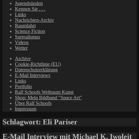
Jugendsünden
Kennen Sie . . .
Links
Nachrichten-Archiv
Raumfahrt
Science Fiction
Surrealismus
Videos
Wetter
Archive
Cookie-Richtlinie (EU)
Datenschutzerklärung
E-Mail Interviews
Links
Portfolio
Ralf Schoofs Weltraum Kunst
Shop: Mein Bildband "Space Art"
Über Ralf Schoofs
Impressum
Schlagwort:
Eli Pariser
E-Mail Interview mit Michael K. Iwoleit