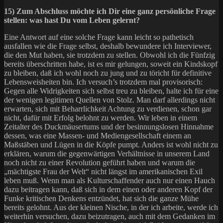
15) Zum Abschluss möchte ich Dir eine ganz persönliche Frage
stellen: was hast Du vom Leben gelernt?
Eine Antwort auf eine solche Frage kann leicht so pathetisch
ausfallen wie die Frage selbst, deshalb bewundere ich Interviewer,
die den Mut haben, sie trotzdem zu stellen. Obwohl ich die Fünfzig
bereits überschritten habe, ist es mir gelungen, soweit ein Kindskopf
zu bleiben, daß ich wohl noch zu jung und zu töricht für definitive
Lebensweisheiten bin. Ich versuch’s trotzdem mal provisorisch:
Gegen alle Widrigkeiten sich selbst treu zu bleiben, halte ich für eine
der wenigen legitimen Quellen von Stolz. Man darf allerdings nicht
erwarten, sich mit Beharrlichkeit Achtung zu verdienen, schon gar
nicht, dafür mit Erfolg belohnt zu werden. Wir leben in einem
Zeitalter des Duckmäusertums und der besinnungslosen Hinnahme
dessen, was eine Massen- und Mediengesellschaft einem an
Maßstäben und Lügen in die Köpfe pumpt. Anders ist wohl nicht zu
erklären, warum die gegenwärtigen Verhältnisse in unserem Land
noch nicht zu einer Revolution geführt haben und warum die
„mächtigste Frau der Welt“ nicht längst im amerikanischen Exil
leben muß. Wenn man als Kulturschaffender auch nur einen Hauch
dazu beitragen kann, daß sich in dem einen oder anderen Kopf der
Funke kritischen Denkens entzündet, hat sich die ganze Mühe
bereits gelohnt. Aus der kleinen Nische, in der ich arbeite, werde ich
weiterhin versuchen, dazu beizutragen, auch mit dem Gedanken im