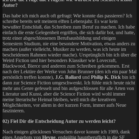
Autor?
Das habe ich mich auch oft gefragt: Wie konnte das passieren? Ich
schreibe bereits seit meinem elften Lebensjahr. Es war kein
bewußter Entschluß, das Schreiben zum Beruf zu machen. Ich habe
einfach die erste Gelegenheit ergriffen, die sich dafür bot, und hatte,
trotz einer abgeschlossenen Berufsausbildung und einigen
Semestern Studium, nie eine besondere Motivation, etwas anders zu
machen (außer vielleicht, Musiker zu werden, was ich heute im
bescheidenen Rahmen wieder mache). Ursprünglich bin ich über die
Weird Fiction und hier besonders Klassiker wie Lovecraft,
Blackwood, Bierce und anderen zum Schreiben gekommen. Erst
nach der Lektüre der Werke von John Brunner (den ich ein paar Mal
persönlich treffen konnte),
J.G. Ballard
und
Philip K. Dick
bin ich
dann zur Science Fiction umgeschwenkt. Ich fühle mich heute nicht
mehr ans Genre gefesselt und bin aufgeschlossen für alle Arten von
Literatur und Kunst, aber die Science Fiction wird wohl immer
meine literarische Heimat bleiben, weil mich die kreativen
Möglichkeiten, vor allem in der kurzen Form, immer aufs Neue
faszinieren.
02) Fiel Dir die Entscheidung Autor zu werden leicht?
Nach einigen glücklosen Versuchen davor konnte ich 1989, dank
eines Angebots von
Heyne
, endgültig hauptberuflich in die SF