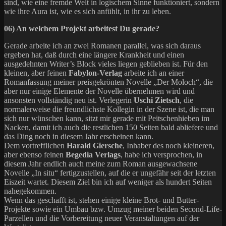
sind, wie eine fremde Welt in logischem Sinne funktioniert, sondern
wie ihre Aura ist, wie es sich anfühlt, in ihr zu leben.
06) An welchem Projekt arbeitest Du gerade?
Gerade arbeite ich an zwei Romanen parallel, was sich daraus
ergeben hat, daß durch eine längere Krankheit und einen
ausgedehnten Writer’s Block vieles liegen geblieben ist. Für den
kleinen, aber feinen
Fabylon-Verlag
arbeite ich an einer
Romanfassung meiner preisgekrönten Novelle „Der Moloch“, die
aber nur einige Elemente der Novelle übernehmen wird und
ansonsten vollständig neu ist. Verlegerin
Uschi Zietsch
, die
normalerweise die freundlichste Kollegin in der Szene ist, die man
sich nur wünschen kann, sitzt mir gerade mit Peitschenhieben im
Nacken, damit ich auch die restlichen 150 Seiten bald abliefere und
das Ding noch in diesem Jahr erscheinen kann.
Dem vortrefflichen
Harald Giersche
, Inhaber des noch kleineren,
aber ebenso feinen
Begedia Verlags
, habe ich versprochen, in
diesem Jahr endlich auch meine zum Roman ausgewachsene
Novelle „In situ“ fertigzustellen, auf die er ungefähr seit der letzten
Eiszeit wartet. Diesem Ziel bin ich auf weniger als hundert Seiten
nahegekommen.
Wenn das geschafft ist, stehen einige kleine Brot- und Butter-
Projekte sowie ein Umbau bzw. Umzug meiner beiden Second-Life-
Parzellen und die Vorbereitung neuer Veranstaltungen auf der