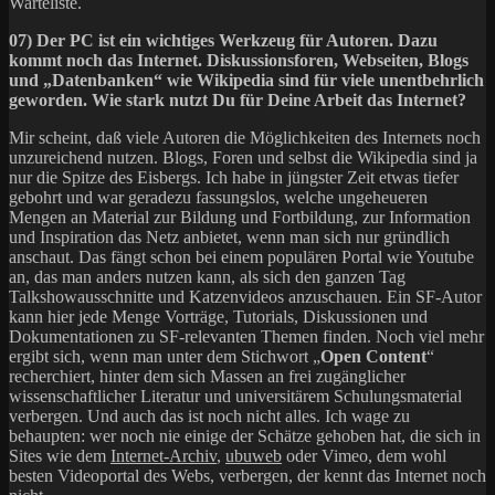
Warteliste.
07) Der PC ist ein wichtiges Werkzeug für Autoren. Dazu
kommt noch das Internet. Diskussionsforen, Webseiten, Blogs
und „Datenbanken“ wie Wikipedia sind für viele unentbehrlich
geworden. Wie stark nutzt Du für Deine Arbeit das Internet?
Mir scheint, daß viele Autoren die Möglichkeiten des Internets noch
unzureichend nutzen. Blogs, Foren und selbst die Wikipedia sind ja
nur die Spitze des Eisbergs. Ich habe in jüngster Zeit etwas tiefer
gebohrt und war geradezu fassungslos, welche ungeheueren
Mengen an Material zur Bildung und Fortbildung, zur Information
und Inspiration das Netz anbietet, wenn man sich nur gründlich
anschaut. Das fängt schon bei einem populären Portal wie Youtube
an, das man anders nutzen kann, als sich den ganzen Tag
Talkshowausschnitte und Katzenvideos anzuschauen. Ein SF-Autor
kann hier jede Menge Vorträge, Tutorials, Diskussionen und
Dokumentationen zu SF-relevanten Themen finden. Noch viel mehr
ergibt sich, wenn man unter dem Stichwort „
Open Content
“
recherchiert, hinter dem sich Massen an frei zugänglicher
wissenschaftlicher Literatur und universitärem Schulungsmaterial
verbergen. Und auch das ist noch nicht alles. Ich wage zu
behaupten: wer noch nie einige der Schätze gehoben hat, die sich in
Sites wie dem
Internet-Archiv
,
ubuweb
oder Vimeo, dem wohl
besten Videoportal des Webs, verbergen, der kennt das Internet noch