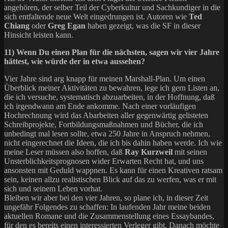
angehören, der selber Teil der Cyberkultur und Sachkundiger in die
sich entfaltende neue Welt eingedrungen ist. Autoren wie
Ted
Chiang
oder
Greg Egan
haben gezeigt, was die SF in dieser
Hinsicht leisten kann.
11) Wenn Du einen Plan für die nächsten, sagen wir vier Jahre
hättest, wie würde der in etwa aussehen?
Vier Jahre sind arg knapp für meinen Marshall-Plan. Um einen
Überblick meiner Aktivitäten zu bewahren, lege ich gern Listen an,
die ich versuche, systematisch abzuarbeiten, in der Hoffnung, daß
ich irgendwann am Ende ankomme. Nach einer vorläufigen
Hochrechnung wird das Abarbeiten aller gegenwärtig gelisteten
Schreibprojekte, Fortbildungsmaßnahmen und Bücher, die ich
unbedingt mal lesen sollte, etwa 250 Jahre in Anspruch nehmen,
nicht eingerechnet die Ideen, die ich bis dahin haben werde. Ich wie
meine Leser müssen also hoffen, daß
Ray Kurzweil
mit seinen
Unsterblichkeitsprognosen wider Erwarten Recht hat, und uns
ansonsten mit Geduld wappnen. Es kann für einen Kreativen ratsam
sein, keinen allzu realistischen Blick auf das zu werfen, was er mit
sich und seinem Leben vorhat.
Bleiben wir aber bei den vier Jahren, so plane ich, in dieser Zeit
ungefähr Folgendes zu schaffen: In laufenden Jahr meine beiden
aktuellen Romane und die Zusammenstellung eines Essaybandes,
für den es bereits einen interessierten Verleger gibt. Danach möchte