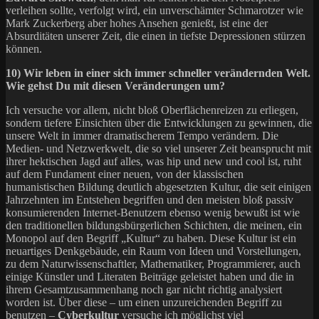
verleihen sollte, verfolgt wird, ein unverschämter Schmarotzer wie
Mark Zuckerberg aber hohes Ansehen genießt, ist eine der
Absurditäten unserer Zeit, die einen in tiefste Depressionen stürzen
können.
10) Wir leben in einer sich immer schneller verändernden Welt.
Wie gehst Du mit diesen Veränderungen um?
Ich versuche vor allem, nicht bloß Oberflächenreizen zu erliegen,
sondern tiefere Einsichten über die Entwicklungen zu gewinnen, die
unsere Welt in immer dramatischerem Tempo verändern. Die
Medien- und Netzwerkwelt, die so viel unserer Zeit beansprucht mit
ihrer hektischen Jagd auf alles, was hip und new und cool ist, ruht
auf dem Fundament einer neuen, von der klassischen
humanistischen Bildung deutlich abgesetzten Kultur, die seit einigen
Jahrzehnten im Entstehen begriffen und den meisten bloß passiv
konsumierenden Internet-Benutzern ebenso wenig bewußt ist wie
den traditionellen bildungsbürgerlichen Schichten, die meinen, ein
Monopol auf den Begriff „Kultur“ zu haben. Diese Kultur ist ein
neuartiges Denkgebäude, ein Raum von Ideen und Vorstellungen,
zu dem Naturwissenschaftler, Mathematiker, Programmierer, auch
einige Künstler und Literaten Beiträge geleistet haben und die in
ihrem Gesamtzusammenhang noch gar nicht richtig analysiert
worden ist. Über diese – um einen unzureichenden Begriff zu
benutzen –
Cyberkultur
versuche ich möglichst viel