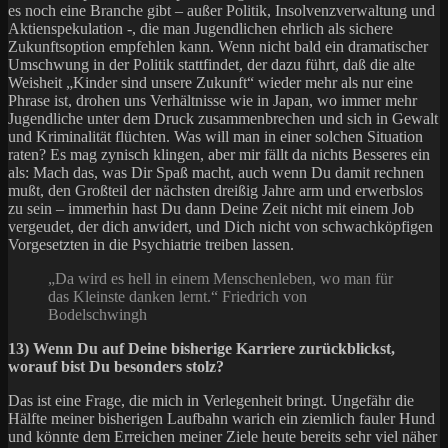
es noch eine Branche gibt – außer Politik, Insolvenzverwaltung und
Aktienspekulation -, die man Jugendlichen ehrlich als sichere
Zukunftsoption empfehlen kann. Wenn nicht bald ein dramatischer
Umschwung in der Politik stattfindet, der dazu führt, daß die alte
Weisheit „Kinder sind unsere Zukunft“ wieder mehr als nur eine
Phrase ist, drohen uns Verhältnisse wie in Japan, wo immer mehr
Jugendliche unter dem Druck zusammenbrechen und sich in Gewalt
und Kriminalität flüchten. Was will man in einer solchen Situation
raten? Es mag zynisch klingen, aber mir fällt da nichts Besseres ein
als: Mach das, was Dir Spaß macht, auch wenn Du damit rechnen
mußt, den Großteil der nächsten dreißig Jahre arm und erwerbslos
zu sein – immerhin hast Du dann Deine Zeit nicht mit einem Job
vergeudet, der dich anwidert, und Dich nicht von schwachköpfigen
Vorgesetzten in die Psychiatrie treiben lassen.
„Da wird es hell in einem Menschenleben, wo man für
das Kleinste danken lernt.“ Friedrich von
Bodelschwingh
13) Wenn Du auf Deine bisherige Karriere zurückblickst,
worauf bist Du besonders stolz?
Das ist eine Frage, die mich in Verlegenheit bringt. Ungefähr die
Hälfte meiner bisherigen Laufbahn warich ein ziemlich fauler Hund
und könnte dem Erreichen meiner Ziele heute bereits sehr viel näher