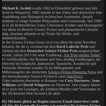
Michael K. Iwoleit
wurde 1962 in Düsseldorf geboren und lebt
heute in Wuppertal. 1982 machte er das Abitur und absolvierte eine
Ausbildung zum Biologisch-technischen Assistenten, danach
studierte er einige Semeter Philosophie und Germanistik. Seit 1989
ist er als freiberuflicher Autor, Übersetzer, Kritiker und Herausgeber
vor allem im Bereich Science Fiction und phantastische Literatur
tätig, daneben arbeitete er als Texter für Werbe- und
Industriekunden.
In der Science-Fiction-Szene ist er vor allem für seine Novellen
bekannt, für die er zweimal mit dem
Kurd Laßwitz Preis
und
viermal mit dem
Deutschen Science Fiction Preis
ausgezeichnet
wurde, zuletzt 2013 für seine Erzählung
„Zur Feier meines Todes“
.
Er veröffentlichte vier Romane und etwa dreißig Erzählungen, die
teilweise ins Englische, Italienische, Spanische, Kroatische und
Polnische übersetzt wurden. Er ist Mitbegründer und
Mitherausgeber des deutschen
Science-Fiction-Magazins Nova
und
des internationalen Science-Fiction-E-zines
InterNova
.
Unter anderem übersetzte er Romane von
Cory Doctorow
,
Sean
Williams
und
David Wingrove
ins Deutsche. Seit einigen Jahren
ist er auch mit Lesungen, als Ambient-Musiker und Veranstalter in
der 3D-Internet-Welt Second Life aktiv.
01) Michael, gleich zu Beginn unseres Email-Interviews stelle
ich Dir die Frage alle Fragen: wie wurdest Du Science-Fiction