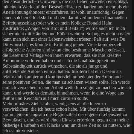
den absonderlichen Umwegen, die das Leben zuweilen einschlägt,
mit einem Werk auf den Bestsellerlisten zu landen und mehr als ein
Anerkennungshonorar einzufahren, ist wohl unaufrichtig. Gegen
einen solchen Glücksfall und dem damit verbundenen finanziellen
Befreiungsschlag (oder wie es mein Kollege Ronald Hahn
ausdrückte: „Wogen von Brot und Beifall“) würde auch ich mich
sicher nicht mit Händen und Füßen wehren. Solang es nicht passiert,
kann man sich mit einer Lebensweisheit trösten: Paß auf, was Du
Dir wünschst, es könnte in Erfüllung gehen. Viele kommerziell
erfolgreiche Autoren sind so an eine bestimmte Masche gefesselt,
die Leser und Verlage von ihnen erwarten, daß sie ihre kreative
Autonomie verloren haben und sich die Unabhängigkeit und
Selbsttändigkeit zurück wünschen, die sie als junge und
aufstrebende Autoren einmal hatten. Insofern hat ein Dasein als
relativ unbekannter und kommerziell unbedeutender Autor auch
seine positiven Seiten, die man zu schätzen wissen sollte. Ich werde
einfach versuchen, meine Arbeit weiterhin so gut zu machen wie ich
kann, und werde es demütig hinnehmen, wenn je eine Woge aus
Ruhm und Reichtum auf mich zurollen sollte.
Mein primäres Ziel ist aber, wenigstens all die Ideen zu
verwirklichen, die ich heute schon habe. Mit über fünfzig kommt
kommt einem langsam die Begrenztheit der eigenen Lebenszeit zu
Bewußtsein, und es wird einen Einsatz erfordern, gegen den meine
bisherige Laufbahn ein Klacks war, um diese Zeit so zu nutzen, wie
ich es mir vorstelle.