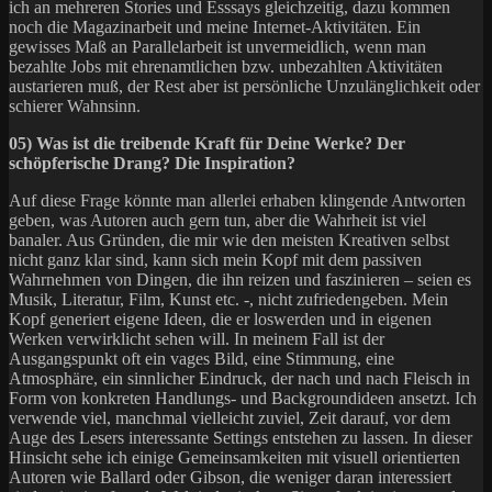
ich an mehreren Stories und Esssays gleichzeitig, dazu kommen
noch die Magazinarbeit und meine Internet-Aktivitäten. Ein
gewisses Maß an Parallelarbeit ist unvermeidlich, wenn man
bezahlte Jobs mit ehrenamtlichen bzw. unbezahlten Aktivitäten
austarieren muß, der Rest aber ist persönliche Unzulänglichkeit oder
schierer Wahnsinn.
05) Was ist die treibende Kraft für Deine Werke? Der
schöpferische Drang? Die Inspiration?
Auf diese Frage könnte man allerlei erhaben klingende Antworten
geben, was Autoren auch gern tun, aber die Wahrheit ist viel
banaler. Aus Gründen, die mir wie den meisten Kreativen selbst
nicht ganz klar sind, kann sich mein Kopf mit dem passiven
Wahrnehmen von Dingen, die ihn reizen und faszinieren – seien es
Musik, Literatur, Film, Kunst etc. -, nicht zufriedengeben. Mein
Kopf generiert eigene Ideen, die er loswerden und in eigenen
Werken verwirklicht sehen will. In meinem Fall ist der
Ausgangspunkt oft ein vages Bild, eine Stimmung, eine
Atmosphäre, ein sinnlicher Eindruck, der nach und nach Fleisch in
Form von konkreten Handlungs- und Backgroundideen ansetzt. Ich
verwende viel, manchmal vielleicht zuviel, Zeit darauf, vor dem
Auge des Lesers interessante Settings entstehen zu lassen. In dieser
Hinsicht sehe ich einige Gemeinsamkeiten mit visuell orientierten
Autoren wie Ballard oder Gibson, die weniger daran interessiert