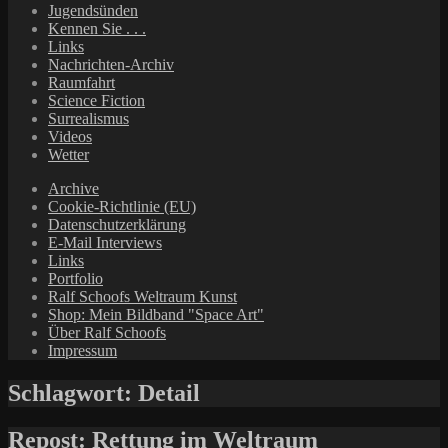
Jugendsünden
Kennen Sie . . .
Links
Nachrichten-Archiv
Raumfahrt
Science Fiction
Surrealismus
Videos
Wetter
Archive
Cookie-Richtlinie (EU)
Datenschutzerklärung
E-Mail Interviews
Links
Portfolio
Ralf Schoofs Weltraum Kunst
Shop: Mein Bildband "Space Art"
Über Ralf Schoofs
Impressum
Schlagwort:
Detail
Repost: Rettung im Weltraum