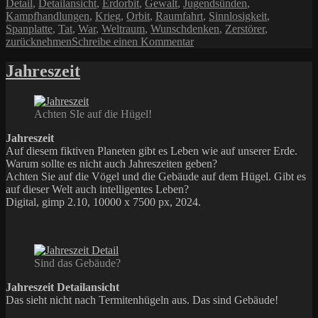
Detail
,
Detailansicht
,
Erdorbit
,
Gewalt
,
Jugendsünden
,
Kampfhandlungen
,
Krieg
,
Orbit
,
Raumfahrt
,
Sinnlosigkeit
,
Spanplatte
,
Tat
,
War
,
Weltraum
,
Wunschdenken
,
Zerstörer
,
zu
zurücknehmen
Schreibe einen Kommentar
Space
Art
Jahreszeit
Bild
des
Monats
Achten SIe auf die Hügel!
März
2026:
Jahreszeit
Orbit
Auf diesem fiktiven Planeten gibt es Leben wie auf unserer Erde.
Desolators
Warum sollte es nicht auch Jahreszeiten geben?
Achten Sie auf die Vögel und die Gebäude auf dem Hügel. Gibt es
auf dieser Welt auch intelligentes Leben?
Digital, gimp 2.10, 10000 x 7500 px, 2024.
Sind das Gebäude?
Jahreszeit Detailansicht
Das sieht nicht nach Termitenhügeln aus. Das sind Gebäude!