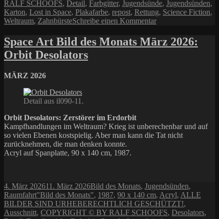
RALF SCHOOFS
,
Detail
,
Farbgitter
,
Jugendsünde
,
Jugendsünden
,
Karton
,
Lost in Space
,
Plakafarbe
,
repost
,
Rettung
,
Science Fiction
,
zu
Weltraum
,
Zahnbürste
Schreibe einen Kommentar
Repost:
Rettung
Space Art Bild des Monats März 2026:
im
Orbit Desolators
Weltraum
MÄRZ 2026
Detail aus il090-11.
Orbit Desolators: Zerstörer im Erdorbit
Kampfhandlungen im Weltraum? Krieg ist unberechenbar und auf
so vielen Ebenen kostspielig. Aber man kann die Tat nicht
zurücknehmen, die man denken konnte.
Acryl auf Spanplatte, 90 x 140 cm, 1987.
Veröffentlicht
Kategorien
4. März 2026
11. März 2026
Bild des Monats
,
Jugendsünden
,
am
Schlagwörter
Raumfahrt
"Bild des Monats"
,
1987
,
90 x 140 cm
,
Acryl
,
ALLE
BILDER SIND URHEBERECHTLICH GESCHÜTZT!
,
Ausschnitt
,
COPYRIGHT © BY RALF SCHOOFS
,
Desolators
,