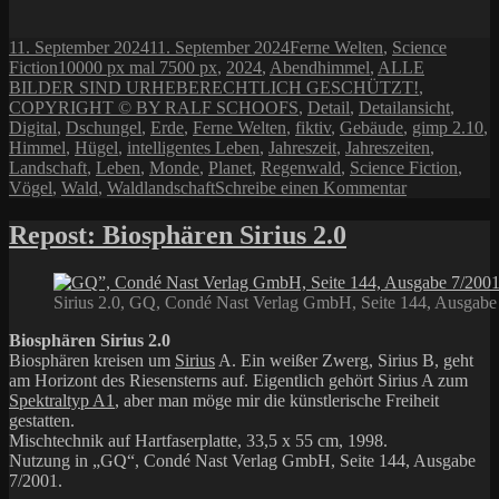
Veröffentlicht
Kategorien
11. September 2024
11. September 2024
Ferne Welten
,
Science
am
Schlagwörter
Fiction
10000 px mal 7500 px
,
2024
,
Abendhimmel
,
ALLE
BILDER SIND URHEBERECHTLICH GESCHÜTZT!
,
COPYRIGHT © BY RALF SCHOOFS
,
Detail
,
Detailansicht
,
Digital
,
Dschungel
,
Erde
,
Ferne Welten
,
fiktiv
,
Gebäude
,
gimp 2.10
,
Himmel
,
Hügel
,
intelligentes Leben
,
Jahreszeit
,
Jahreszeiten
,
Landschaft
,
Leben
,
Monde
,
Planet
,
Regenwald
,
Science Fiction
,
zu
Vögel
,
Wald
,
Waldlandschaft
Schreibe einen Kommentar
Jahreszeit
Repost: Biosphären Sirius 2.0
Sirius 2.0, GQ, Condé Nast Verlag GmbH, Seite 144, Ausgabe
Biosphären Sirius 2.0
Biosphären kreisen um
Sirius
A. Ein weißer Zwerg, Sirius B, geht
am Horizont des Riesensterns auf. Eigentlich gehört Sirius A zum
Spektraltyp A1
, aber man möge mir die künstlerische Freiheit
gestatten.
Mischtechnik auf Hartfaserplatte, 33,5 x 55 cm, 1998.
Nutzung in „GQ“, Condé Nast Verlag GmbH, Seite 144, Ausgabe
7/2001.