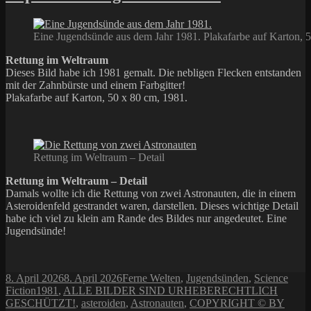
Eine Jugendsünde aus dem Jahr 1981. Plakafarbe auf Karton, 
Rettung im Weltraum
Dieses Bild habe ich 1981 gemalt. Die nebligen Flecken entstanden
mit der Zahnbürste und einem Farbgitter!
Plakafarbe auf Karton, 50 x 80 cm, 1981.
Rettung im Weltraum – Detail
Rettung im Weltraum – Detail
Damals wollte ich die Rettung von zwei Astronauten, die in einem
Asteroidenfeld gestrandet waren, darstellen. Dieses wichtige Detail
habe ich viel zu klein am Rande des Bildes nur angedeutet. Eine
Jugendsünde!
Veröffentlicht
Kategorien
8. April 2026
8. April 2026
Ferne Welten
,
Jugendsünden
,
Science
am
Schlagwörter
Fiction
1981
,
ALLE BILDER SIND URHEBERECHTLICH
GESCHÜTZT!
,
asteroiden
,
Astronauten
,
COPYRIGHT © BY