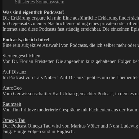
Stilisiertes Sonnensystem
Was sind eigentlich Podcasts?
Die Erklärung erspare ich mir. Eine ausführliche Erklärung findet sich
Im Gegensatz zu einer Nachrichtensendung eines privaten oder öffentl
Internet sind diese Podcasts fast ständig erreichbar. Die einzelnen E
Podcasts, die ich höre!
Eine rein subjektive Auswahl von Podcasts, die ich selber mehr oder
Sternengeschichten
Von Dr. Florian Freistetter. Die angenehm kurz gehaltenen Folgen b
Auf Distanz
Im Podcast von Lars Naber “Auf Distanz” geht es um die Themenfel
AstroGeo
Vom Geowissenschaftler Karl Urban gemachter Podcast, in dem es ni
Raumzeit
Von Tim Pritlove moderierte Gespräche mit Fachleuten aus der Raumfah
Omega Tau
Der Podcast Omega Tau wird von Markus Völter und Nora Ludewig ge
lang. Einige Folgen sind in Englisch.