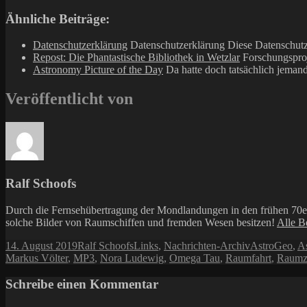
Ähnliche Beiträge:
Datenschutzerklärung
Datenschutzerklärung Diese Datenschutz
Repost: Die Phantastische Bibliothek in Wetzlar
Forschungsproj
Astronomy Picture of the Day
Da hatte doch tatsächlich jemand
Veröffentlicht von
Ralf Schoofs
Durch die Fernsehübertragung der Mondlandungen in den frühen 70er 
solche Bilder von Raumschiffen und fremden Wesen besitzen!
Alle B
Veröffentlicht
Autor
Kategorien
Schlagwörter
14. August 2019
Ralf Schoofs
Links
,
Nachrichten-Archiv
AstroGeo
,
A
am
Markus Völter
,
MP3
,
Nora Ludewig
,
Omega Tau
,
Raumfahrt
,
Raumz
Schreibe einen Kommentar