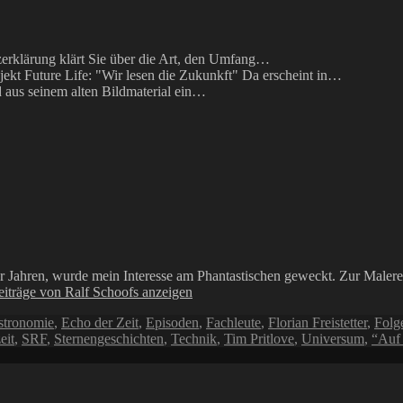
erklärung klärt Sie über die Art, den Umfang…
ekt Future Life: "Wir lesen die Zukunkft" Da erscheint in…
 aus seinem alten Bildmaterial ein…
Jahren, wurde mein Interesse am Phantastischen geweckt. Zur Malerei
eiträge von Ralf Schoofs anzeigen
stronomie
,
Echo der Zeit
,
Episoden
,
Fachleute
,
Florian Freistetter
,
Folg
eit
,
SRF
,
Sternengeschichten
,
Technik
,
Tim Pritlove
,
Universum
,
“Auf 