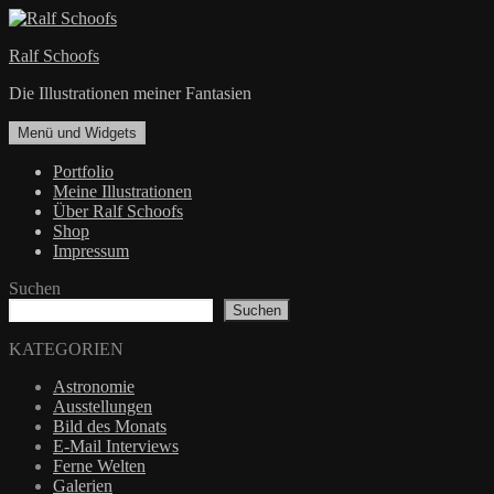
Zum
Inhalt
Ralf Schoofs
springen
Die Illustrationen meiner Fantasien
Menü und Widgets
Portfolio
Meine Illustrationen
Über Ralf Schoofs
Shop
Impressum
Suchen
Suchen
KATEGORIEN
Astronomie
Ausstellungen
Bild des Monats
E-Mail Interviews
Ferne Welten
Galerien