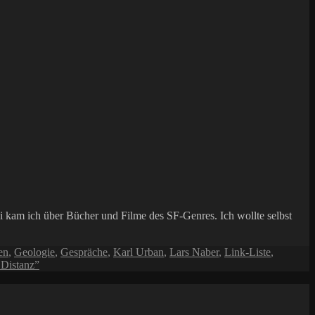
 kam ich über Bücher und Filme des SF-Genres. Ich wollte selbst
en
,
Geologie
,
Gespräche
,
Karl Urban
,
Lars Naber
,
Link-Liste
,
Distanz”