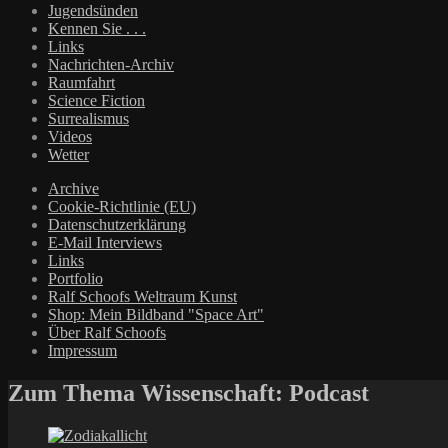
Jugendsünden
Kennen Sie . . .
Links
Nachrichten-Archiv
Raumfahrt
Science Fiction
Surrealismus
Videos
Wetter
Archive
Cookie-Richtlinie (EU)
Datenschutzerklärung
E-Mail Interviews
Links
Portfolio
Ralf Schoofs Weltraum Kunst
Shop: Mein Bildband "Space Art"
Über Ralf Schoofs
Impressum
Zum Thema Wissenschaft: Podcast