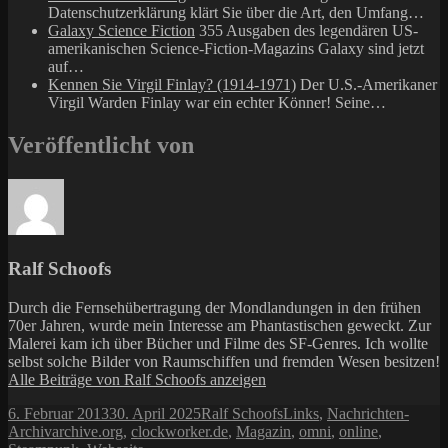
Datenschutzerklärung klärt Sie über die Art, den Umfang…
Galaxy Science Fiction
355 Ausgaben des legendären US-
amerikanischen Science-Fiction-Magazins Galaxy sind jetzt
auf…
Kennen Sie Virgil Finlay? (1914-1971)
Der U.S.-Amerikaner
Virgil Warden Finlay war ein echter Könner! Seine…
Veröffentlicht von
Ralf Schoofs
Durch die Fernsehübertragung der Mondlandungen in den frühen
70er Jahren, wurde mein Interesse am Phantastischen geweckt. Zur
Malerei kam ich über Bücher und Filme des SF-Genres. Ich wollte
selbst solche Bilder von Raumschiffen und fremden Wesen besitzen!
Alle Beiträge von Ralf Schoofs anzeigen
Veröffentlicht
Autor
Kategorien
6. Februar 2013
30. April 2025
Ralf Schoofs
Links
,
Nachrichten-
am
Schlagwörter
Archiv
archive.org
,
clockworker.de
,
Magazin
,
omni
,
online
,