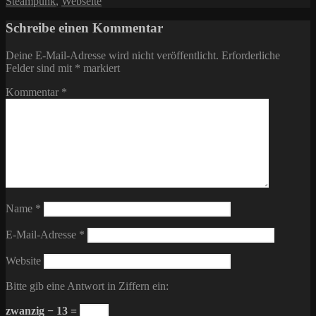
Steampunk
,
Webseite
Schreibe einen Kommentar
Deine E-Mail-Adresse wird nicht veröffentlicht.
Erforderliche
Felder sind mit
*
markiert
Kommentar
*
Name
*
E-Mail-Adresse
*
Website
Bitte gib eine Antwort in Ziffern ein:
zwanzig − 13 =