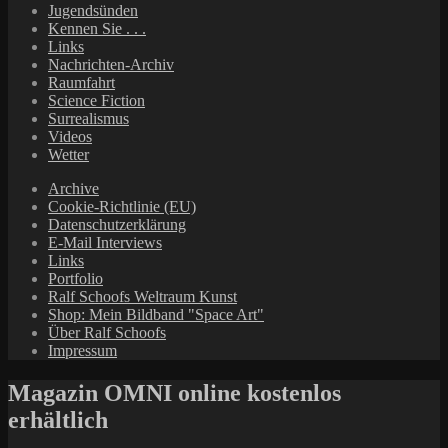
Jugendsünden
Kennen Sie . . .
Links
Nachrichten-Archiv
Raumfahrt
Science Fiction
Surrealismus
Videos
Wetter
Archive
Cookie-Richtlinie (EU)
Datenschutzerklärung
E-Mail Interviews
Links
Portfolio
Ralf Schoofs Weltraum Kunst
Shop: Mein Bildband "Space Art"
Über Ralf Schoofs
Impressum
Magazin OMNI online kostenlos
erhältlich