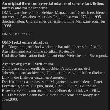
An original if not controversial mixture of science fact, fiction,
fantasy and the paranormal
OMNI war eine recht kurzlebiges Magazin, auf Deutsch erschienen
nur wenige Ausgaben. Aber das Original hat von 1978 bis 1995
durchgehalten. Und als eines der ersten Online-Magazine sogar bis
1998!
OMNI, Januar 1985
OMNI jetzt online abrufbar
Ein Blogeintrag auf clockworker.de hat mich überrascht: fast alle
Ausgaben sind jetzt online abrufbar. Kostenlos!
Und diese Information finde ich auf einer Webseite über Steampunk.
Archive.org stellt OMNI online
Zu finden sind die englischsprachigen Ausgaben aus drei
Jahrzehnten auf archive.org. Und hier gibt es von mir den direkten
Link in die
Liste der einzelnen Ausgaben
.
Der Knüller ist aber, das es die Magazine in verschiedenen Datei-
Formaten gibt: PDF, Epub, mobi, DjVu,
DAISY
, Txt und als
Browser-Version zum online lesen. Hinter dem Link „All Files:
HTTPS“ stecken dann noch Dateien im Format cbr, abbyy und
Jpeg2000.