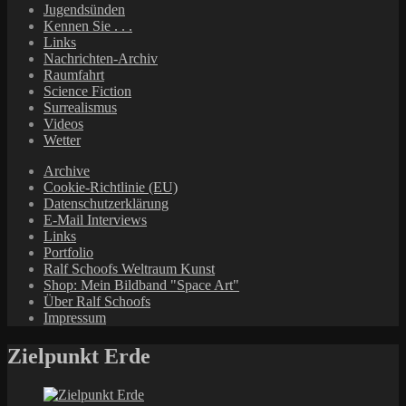
Jugendsünden
Kennen Sie . . .
Links
Nachrichten-Archiv
Raumfahrt
Science Fiction
Surrealismus
Videos
Wetter
Archive
Cookie-Richtlinie (EU)
Datenschutzerklärung
E-Mail Interviews
Links
Portfolio
Ralf Schoofs Weltraum Kunst
Shop: Mein Bildband "Space Art"
Über Ralf Schoofs
Impressum
Zielpunkt Erde