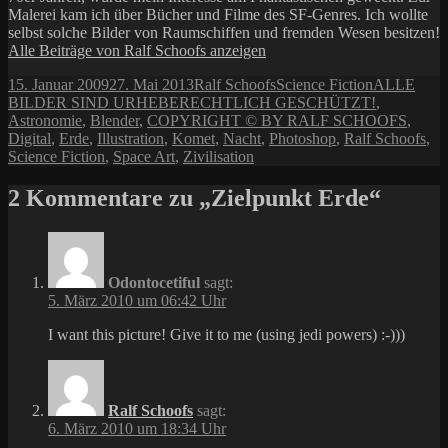
Malerei kam ich über Bücher und Filme des SF-Genres. Ich wollte
selbst solche Bilder von Raumschiffen und fremden Wesen besitzen!
Alle Beiträge von Ralf Schoofs anzeigen
Veröffentlicht
Autor
Kategorien
Schlagwört
15. Januar 2009
27. Mai 2013
Ralf Schoofs
Science Fiction
ALLE
am
BILDER SIND URHEBERECHTLICH GESCHÜTZT!
,
Astronomie
,
Blender
,
COPYRIGHT © BY RALF SCHOOFS
,
Digital
,
Erde
,
Illustration
,
Komet
,
Nacht
,
Photoshop
,
Ralf Schoofs
,
Science Fiction
,
Space Art
,
Zivilisation
2 Kommentare zu „Zielpunkt Erde“
Odontocetiful
sagt:
5. März 2010 um 06:42 Uhr
I want this picture! Give it to me (using jedi powers) :-)))
Ralf Schoofs
sagt:
6. März 2010 um 18:34 Uhr