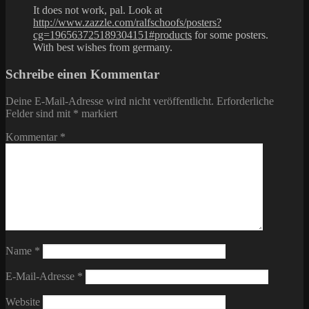
It does not work, pal. Look at
http://www.zazzle.com/ralfschoofs/posters?
cg=196563725189304151#products
for some posters.
With best wishes from germany.
Schreibe einen Kommentar
Deine E-Mail-Adresse wird nicht veröffentlicht.
Erforderliche
Felder sind mit
*
markiert
Kommentar
*
Name
*
E-Mail-Adresse
*
Website