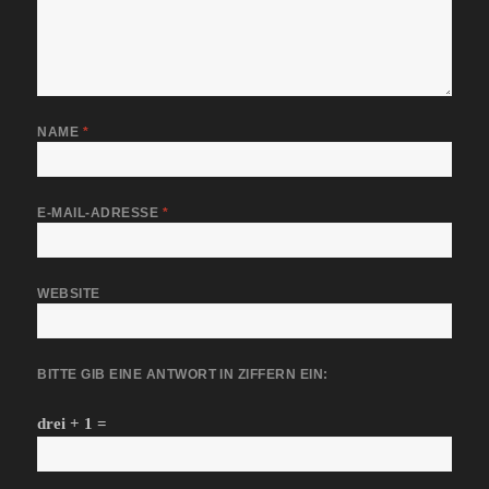
NAME
*
E-MAIL-ADRESSE
*
WEBSITE
BITTE GIB EINE ANTWORT IN ZIFFERN EIN:
drei + 1 =