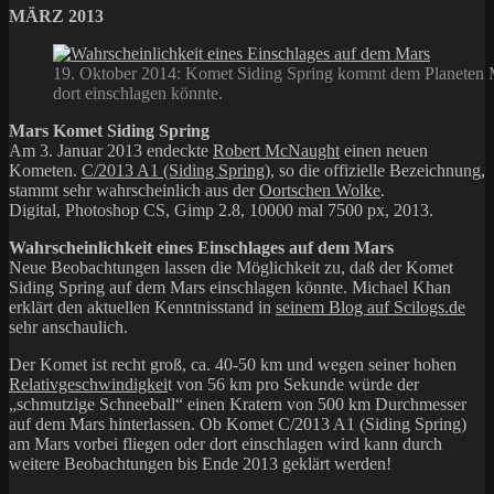
MÄRZ 2013
19. Oktober 2014: Komet Siding Spring kommt dem Planeten M
dort einschlagen könnte.
Mars Komet Siding Spring
Am 3. Januar 2013 endeckte
Robert McNaught
einen neuen
Kometen.
C/2013 A1 (Siding Spring)
, so die offizielle Bezeichnung,
stammt sehr wahrscheinlich aus der
Oortschen Wolke
.
Digital, Photoshop CS, Gimp 2.8, 10000 mal 7500 px, 2013.
Wahrscheinlichkeit eines Einschlages auf dem Mars
Neue Beobachtungen lassen die Möglichkeit zu, daß der Komet
Siding Spring auf dem Mars einschlagen könnte. Michael Khan
erklärt den aktuellen Kenntnisstand in
seinem Blog auf Scilogs.de
sehr anschaulich.
Der Komet ist recht groß, ca. 40-50 km und wegen seiner hohen
Relativgeschwindigkei
t von 56 km pro Sekunde würde der
„schmutzige Schneeball“ einen Kratern von 500 km Durchmesser
auf dem Mars hinterlassen. Ob Komet C/2013 A1 (Siding Spring)
am Mars vorbei fliegen oder dort einschlagen wird kann durch
weitere Beobachtungen bis Ende 2013 geklärt werden!