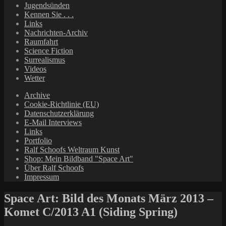
Jugendsünden
Kennen Sie . . .
Links
Nachrichten-Archiv
Raumfahrt
Science Fiction
Surrealismus
Videos
Wetter
Archive
Cookie-Richtlinie (EU)
Datenschutzerklärung
E-Mail Interviews
Links
Portfolio
Ralf Schoofs Weltraum Kunst
Shop: Mein Bildband "Space Art"
Über Ralf Schoofs
Impressum
Space Art: Bild des Monats März 2013 –
Komet C/2013 A1 (Siding Spring)