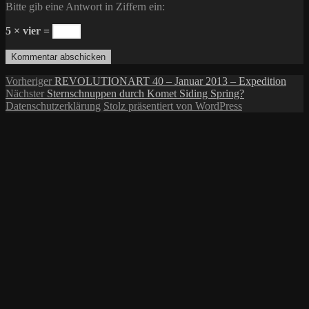
Bitte gib eine Antwort in Ziffern ein:
5 × vier =
Beitragsnavigation
Vorheriger
Vorheriger
REVOLUTIONART 40 – Januar 2013 – Expedition
Nächster
Beitrag:
Nächster
Sternschnuppen durch Komet Siding Spring?
Beitrag:
Datenschutzerklärung
Stolz präsentiert von WordPress