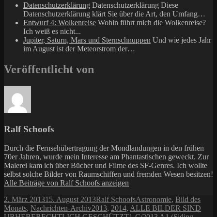
Datenschutzerklärung
Datenschutzerklärung Diese
Datenschutzerklärung klärt Sie über die Art, den Umfang…
Entwurf 4: Wolkenreise
Wohin führt mich die Wolkenreise?
Ich weiß es nicht...
Jupiter, Saturn, Mars und Sternschnuppen
Und wie jedes Jahr
im August ist der Meteorstrom der…
Veröffentlicht von
Ralf Schoofs
Durch die Fernsehübertragung der Mondlandungen in den frühen
70er Jahren, wurde mein Interesse am Phantastischen geweckt. Zur
Malerei kam ich über Bücher und Filme des SF-Genres. Ich wollte
selbst solche Bilder von Raumschiffen und fremden Wesen besitzen!
Alle Beiträge von Ralf Schoofs anzeigen
Veröffentlicht
Autor
Kategorien
2. März 2013
15. August 2013
Ralf Schoofs
Astronomie
,
Bild des
am
Schlagwörter
Monats
,
Nachrichten-Archiv
2013
,
2014
,
ALLE BILDER SIND
URHEBERECHTLICH GESCHÜTZT!
,
C/2013 A1 (Siding