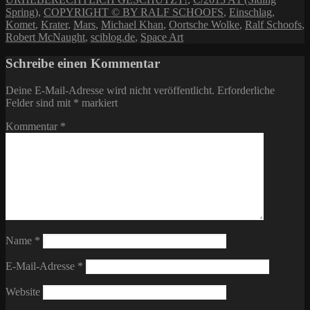
Spring)
,
COPYRIGHT © BY RALF SCHOOFS
,
Einschlag
,
Komet
,
Krater
,
Mars
,
Michael Khan
,
Oortsche Wolke
,
Ralf Schoofs
,
Robert McNaught
,
sciblog.de
,
Space Art
Schreibe einen Kommentar
Deine E-Mail-Adresse wird nicht veröffentlicht.
Erforderliche
Felder sind mit
*
markiert
Kommentar
*
Name
*
E-Mail-Adresse
*
Website