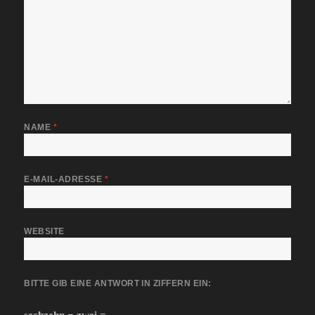
NAME
*
E-MAIL-ADRESSE
*
WEBSITE
BITTE GIB EINE ANTWORT IN ZIFFERN EIN: