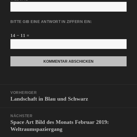
BITTE GIB EINE ANTWORT IN ZIFFERN EIN:
14 − 11 =
Beitragsnavigation
VORHERIGER
Landschaft in Blau und Schwarz
Vorheriger
Beitrag:
NÄCHSTER
Space Art Bild des Monats Februar 2019:
Nächster
Weltraumspaziergang
Beitrag: