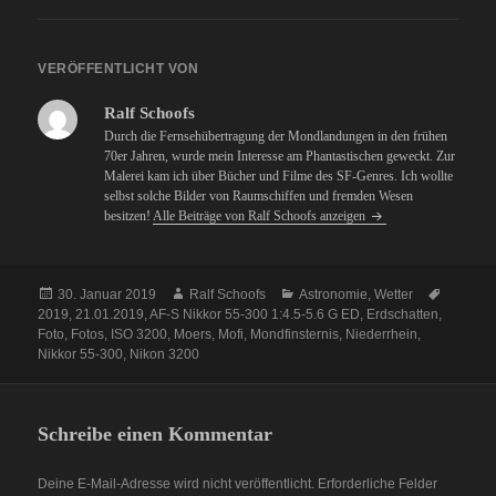
VERÖFFENTLICHT VON
Ralf Schoofs
Durch die Fernsehübertragung der Mondlandungen in den frühen
70er Jahren, wurde mein Interesse am Phantastischen geweckt. Zur
Malerei kam ich über Bücher und Filme des SF-Genres. Ich wollte
selbst solche Bilder von Raumschiffen und fremden Wesen
besitzen!
Alle Beiträge von Ralf Schoofs anzeigen
Veröffentlicht
Autor
Kategorien
Schlagw
30. Januar 2019
Ralf Schoofs
Astronomie
,
Wetter
am
2019
,
21.01.2019
,
AF-S Nikkor 55-300 1:4.5-5.6 G ED
,
Erdschatten
,
Foto
,
Fotos
,
ISO 3200
,
Moers
,
Mofi
,
Mondfinsternis
,
Niederrhein
,
Nikkor 55-300
,
Nikon 3200
Schreibe einen Kommentar
Deine E-Mail-Adresse wird nicht veröffentlicht.
Erforderliche Felder