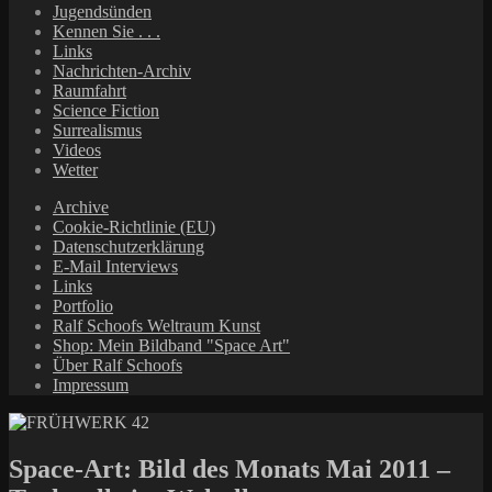
Jugendsünden
Kennen Sie . . .
Links
Nachrichten-Archiv
Raumfahrt
Science Fiction
Surrealismus
Videos
Wetter
Archive
Cookie-Richtlinie (EU)
Datenschutzerklärung
E-Mail Interviews
Links
Portfolio
Ralf Schoofs Weltraum Kunst
Shop: Mein Bildband "Space Art"
Über Ralf Schoofs
Impressum
Space-Art: Bild des Monats Mai 2011 –