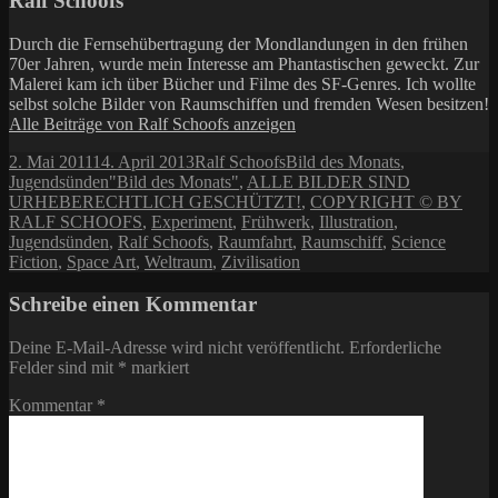
Ralf Schoofs
Durch die Fernsehübertragung der Mondlandungen in den frühen
70er Jahren, wurde mein Interesse am Phantastischen geweckt. Zur
Malerei kam ich über Bücher und Filme des SF-Genres. Ich wollte
selbst solche Bilder von Raumschiffen und fremden Wesen besitzen!
Alle Beiträge von Ralf Schoofs anzeigen
Veröffentlicht
Autor
Kategorien
2. Mai 2011
14. April 2013
Ralf Schoofs
Bild des Monats
,
am
Schlagwörter
Jugendsünden
"Bild des Monats"
,
ALLE BILDER SIND
URHEBERECHTLICH GESCHÜTZT!
,
COPYRIGHT © BY
RALF SCHOOFS
,
Experiment
,
Frühwerk
,
Illustration
,
Jugendsünden
,
Ralf Schoofs
,
Raumfahrt
,
Raumschiff
,
Science
Fiction
,
Space Art
,
Weltraum
,
Zivilisation
Schreibe einen Kommentar
Deine E-Mail-Adresse wird nicht veröffentlicht.
Erforderliche
Felder sind mit
*
markiert
Kommentar
*