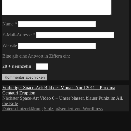
Name
*
E-Mail-Adresse
*
Website
Bitte gib eine Antwort in Ziffern ein:
20 + neunzehn =
Beitragsnavigation
Vorheriger
Vorheriger
Space-Art: Bild des Monats April 2011 – Proxima
Beitrag:
Centauri Eruption
Nächster
Nächster
Space-Art Video 6 – Unser blasser, blauer Punkt im All,
Beitrag:
die Erde
Datenschutzerklärung
Stolz präsentiert von WordPress