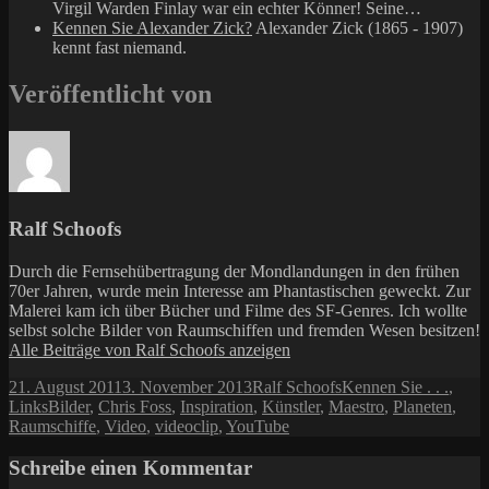
Virgil Warden Finlay war ein echter Könner! Seine…
Kennen Sie Alexander Zick?
Alexander Zick (1865 - 1907)
kennt fast niemand.
Veröffentlicht von
Ralf Schoofs
Durch die Fernsehübertragung der Mondlandungen in den frühen
70er Jahren, wurde mein Interesse am Phantastischen geweckt. Zur
Malerei kam ich über Bücher und Filme des SF-Genres. Ich wollte
selbst solche Bilder von Raumschiffen und fremden Wesen besitzen!
Alle Beiträge von Ralf Schoofs anzeigen
Veröffentlicht
Autor
Kategorien
21. August 2011
3. November 2013
Ralf Schoofs
Kennen Sie . . .
,
am
Schlagwörter
Links
Bilder
,
Chris Foss
,
Inspiration
,
Künstler
,
Maestro
,
Planeten
,
Raumschiffe
,
Video
,
videoclip
,
YouTube
Schreibe einen Kommentar