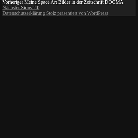
Beitragsnavigation
Vorheriger
Vorheriger
Meine Space Art Bilder in der Zeitschrift DOCMA
Nächster
Beitrag:
Nächster
Sirius 2.0
Beitrag:
Datenschutzerklärung
Stolz präsentiert von WordPress