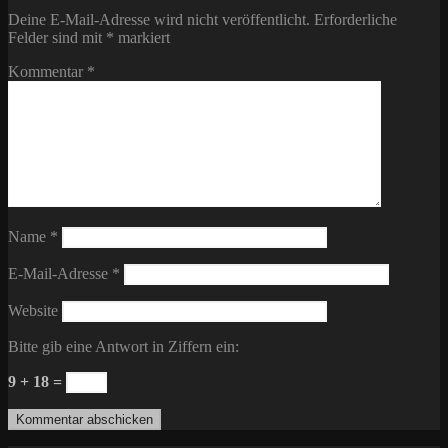
Deine E-Mail-Adresse wird nicht veröffentlicht.
Erforderliche
Felder sind mit
*
markiert
Kommentar
*
Name
*
E-Mail-Adresse
*
Website
Bitte gib eine Antwort in Ziffern ein:
9 + 18 =