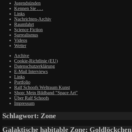
Jugendsünden
Kennen Sie . . .
Links
Nachrichten-Archiv
Raumfahrt
Science Fiction
Surrealismus
Videos
Wetter
Archive
Cookie-Richtlinie (EU)
Datenschutzerklärung
E-Mail Interviews
Links
Portfolio
Ralf Schoofs Weltraum Kunst
Shop: Mein Bildband "Space Art"
Über Ralf Schoofs
Impressum
Schlagwort:
Zone
Galaktische habitable Zone: Goldlöckchen