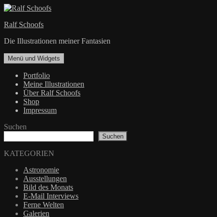
Zum
Inhalt
Ralf Schoofs
springen
Die Illustrationen meiner Fantasien
Menü und Widgets
Portfolio
Meine Illustrationen
Über Ralf Schoofs
Shop
Impressum
Suchen
Suchen
KATEGORIEN
Astronomie
Ausstellungen
Bild des Monats
E-Mail Interviews
Ferne Welten
Galerien