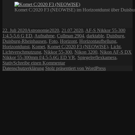
Komet C/2020 F3 (NEOWISE) im Horizontdunst über Duisbu
Veröffentlicht
Kategorien
Schlagwörter
22. Juli 2020
Astronomie
2020
,
21.07.2020
,
AF-S Nikkor 55-300
am
1:4.5-5.6 G ED
,
Aufnahme
,
Cullman 2904
,
darktable
,
Duisburg
,
Duisburg-Rheinhausen
,
Foto
,
Horizont
,
Horizontaufhellung
,
Horizontdunst
,
Komet
,
Komet C/2020 F3 (NEOWISE)
,
Licht
,
Lichtverschmutzung
,
Nikkor 55-300
,
Nikon 3200
,
Nikon AF-S DX
Nikkor 55-300mm f/4.5-5.6G ED VR
,
Spiegelreflexkamera
,
zu
Stativ
Schreibe einen Kommentar
Komet
Datenschutzerklärung
Stolz präsentiert von WordPress
C/2020
F3
(NEOWISE)