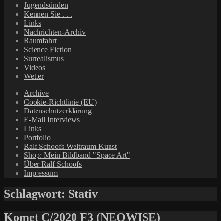
Jugendsünden
Kennen Sie . . .
Links
Nachrichten-Archiv
Raumfahrt
Science Fiction
Surrealismus
Videos
Wetter
Archive
Cookie-Richtlinie (EU)
Datenschutzerklärung
E-Mail Interviews
Links
Portfolio
Ralf Schoofs Weltraum Kunst
Shop: Mein Bildband "Space Art"
Über Ralf Schoofs
Impressum
Schlagwort:
Stativ
Komet C/2020 F3 (NEOWISE)