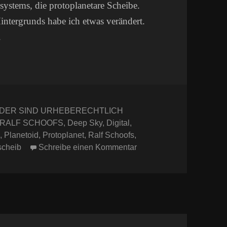
ystems, die protoplanetare Scheibe.
Hintergrunds habe ich etwas verändert.
.
ter
LDER SIND URHEBERECHTLICH
 RALF SCHOOFS
,
Deep Sky
,
Digital
,
l
,
Planetoid
,
Protoplanet
,
Ralf Schoofs
,
zu Protoplanetare Scheib
scheib
Schreibe einen Kommentar