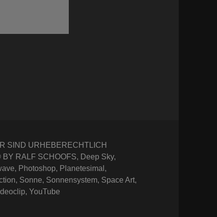
r
ER SIND URHEBERECHTLICH
 BY RALF SCHOOFS
,
Deep Sky
,
wave
,
Photoshop
,
Planetesimal
,
ction
,
Sonne
,
Sonnensystem
,
Space Art
,
ideoclip
,
YouTube
o 4 – Protoplanetare Scheibe 2.0