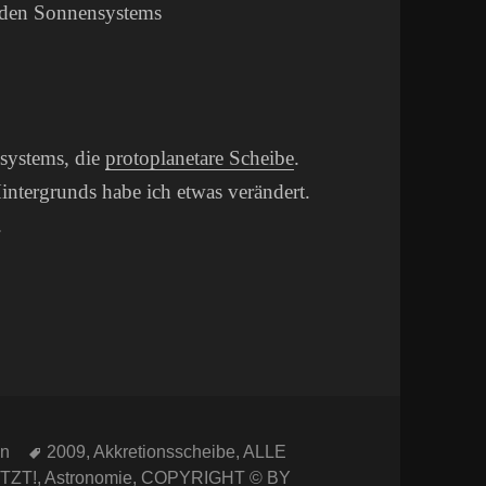
systems, die
protoplanetare Scheibe
.
Hintergrunds habe ich etwas verändert.
.
Schlagwörter
en
2009
,
Akkretionsscheibe
,
ALLE
TZT!
,
Astronomie
,
COPYRIGHT © BY