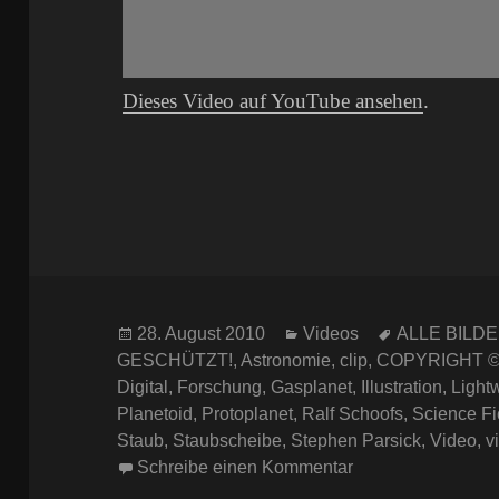
Dieses Video auf YouTube ansehen
.
Veröffentlicht
Kategorien
Schlagwörte
28. August 2010
Videos
ALLE BILD
am
GESCHÜTZT!
,
Astronomie
,
clip
,
COPYRIGHT ©
Digital
,
Forschung
,
Gasplanet
,
Illustration
,
Light
Planetoid
,
Protoplanet
,
Ralf Schoofs
,
Science Fi
Staub
,
Staubscheibe
,
Stephen Parsick
,
Video
,
v
zu Space-Art Vide
Schreibe einen Kommentar