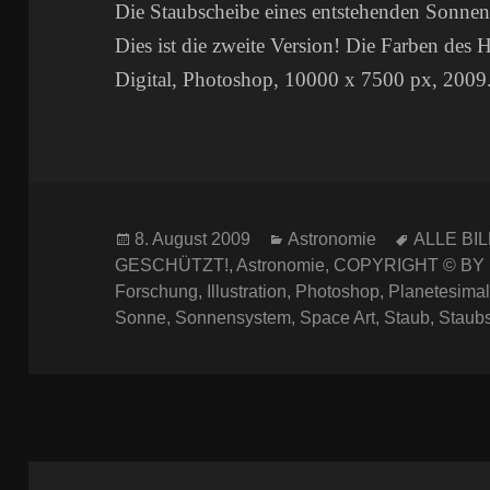
Die Staubscheibe eines entstehenden Sonnens
Dies ist die zweite Version! Die Farben des 
Digital, Photoshop, 10000 x 7500 px, 2009
Veröffentlicht
Kategorien
Schlagwör
8. August 2009
Astronomie
ALLE BI
am
GESCHÜTZT!
,
Astronomie
,
COPYRIGHT © BY
Forschung
,
Illustration
,
Photoshop
,
Planetesima
Sonne
,
Sonnensystem
,
Space Art
,
Staub
,
Staub