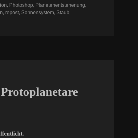
tion
,
Photoshop
,
Planetenentstehenung
,
rn
,
repost
,
Sonnensystem
,
Staub
,
 Repost: Protoplanetare Scheibe 2.0
 Protoplanetare
fentlicht.