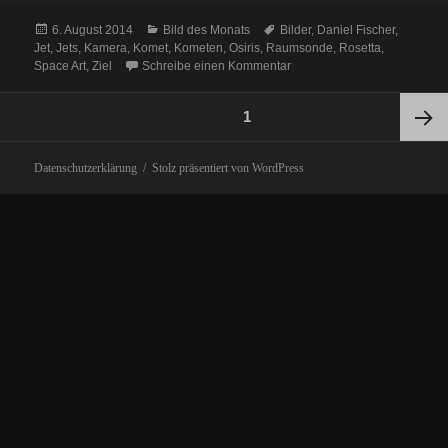
Veröffentlicht
Kategorien
Schlagwörter
6. August 2014
Bild des Monats
Bilder
,
Daniel Fischer
,
am
Jet
,
Jets
,
Kamera
,
Komet
,
Kometen
,
Osiris
,
Raumsonde
,
Rosetta
,
zu Bild des Monats August 2
Space Art
,
Ziel
Schreibe einen Kommentar
Seitennummerierung
SEITE
1
der
Beiträge
Nächst
Datenschutzerklärung
Stolz präsentiert von WordPress
Seite