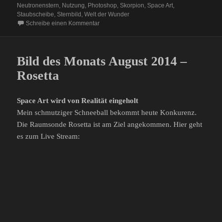
Neutronenstern
,
Nutzung
,
Photoshop
,
Skorpion
,
Space Art
,
Staubscheibe
,
Sternbild
,
Welt der Wunder
zu Space Art Bild des Monats: Scorpius X-1
Schreibe einen Kommentar
Bild des Monats August 2014 –
Rosetta
Space Art wird von Realität eingeholt
Mein schmutziger Schneeball bekommt heute Konkurenz.
Die Raumsonde Rosetta ist am Ziel angekommen. Hier geht
es zum Live Stream: