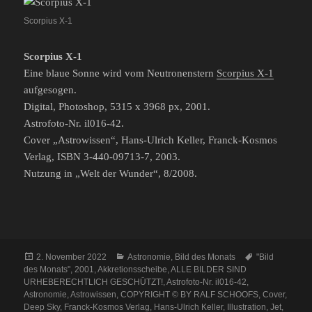
Scorpius X-1
Scorpius X-1
Eine blaue Sonne wird vom Neutronenstern
Scorpius X-1
aufgesogen.
Digital, Photoshop, 5315 x 3968 px, 2001.
Astrofoto-Nr. il016-42.
Cover „Astrowissen“, Hans-Ulrich Keller, Franck-Kosmos
Verlag, ISBN 3-440-09713-7, 2003.
Nutzung in „Welt der Wunder“, 8/2008.
Veröffentlicht
Kategorien
Schlagwörter
2. November 2022
Astronomie
,
Bild des Monats
"Bild
am
des Monats"
,
2001
,
Akkretionsscheibe
,
ALLE BILDER SIND
URHEBERECHTLICH GESCHÜTZT!
,
Astrofoto-Nr. il016-42
,
Astronomie
,
Astrowissen
,
COPYRIGHT © BY RALF SCHOOFS
,
Cover
,
Deep Sky
,
Franck-Kosmos Verlag
,
Hans-Ulrich Keller
,
Illustration
,
Jet
,