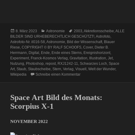
Veröffentlicht
Kategorien
Schlagwörter
8. März 2023
Astronomie
2003
,
Akkretionsscheibe
,
ALLE
am
BILDER SIND URHEBERECHTLICH GESCHÜTZT!
,
Astrofoto
,
Astrofoto-Nr. il016-58
,
Astronomie
,
Bild der Wissenschaft
,
Blauer
Riese
,
COPYRIGHT © BY RALF SCHOOFS
,
Cover
,
Dieter B.
Herrmann
,
Digital
,
Ende
,
Ende eines Sterns
,
Ereignishorizont
,
Experiment
,
Franck-Kosmos Verlag
,
Gravitation
,
Illustration
,
Jet
,
Nutzung
,
Photoshop
,
repost
,
RXJ1242-11
,
Schwarzes Loch
,
Space
Art
,
Staub
,
Staubscheibe
,
Stern
,
Verlag
,
Visuell
,
Welt der Wunder
,
zu Repost: Das Ende eines Stern
Wikipedia
Schreibe einen Kommentar
Space Art Bild des Monats:
Scorpius X-1
NOVEMBER 2022