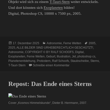
Objekt wird sich zu einem
T-Tauri-Stern
weiter entwickeln.
Und dort könnten sich
Exoplaneten
bilden!
Digital, Photoshop CS, 10000 x 7500 px, 2005.
Veröffentlicht
Kategorien
Schlagwörter
17. Dezember 2025
Astronomie
,
Ferne Welten
2005
,
am
2025
,
ALLE BILDER SIND URHEBERECHTLICH GESCHÜTZT!
,
Astronomie
,
COPYRIGHT © BY RALF SCHOOFS
,
Digital
,
Exoplaneten
,
Ferne Welten
,
Geburt
,
Illustration
,
Jet
,
photoshop cs
,
Planetenentstehung
,
Protostern
,
Ralf Schoofs
,
Staubscheibe
,
Sterns
,
zu Repost: Protostern
T-Tauri-Stern
Schreibe einen Kommentar
Repost: Das Ende eines Sterns
Cover „Kosmos Himmelskunde“, Dieter B. Herrmann, 2007.