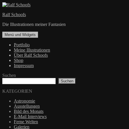
Zum
Inhalt
Ralf Schoofs
springen
Die Illustrationen meiner Fantasien
Menü und Widgets
Portfolio
Meine Illustrationen
Über Ralf Schoofs
Shop
Impressum
Suchen
Suchen
KATEGORIEN
Astronomie
Ausstellungen
Bild des Monats
E-Mail Interviews
Ferne Welten
Galerien