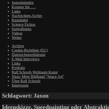
Jugendsünden
Kennen Sie . . .
Links
Nachrichten-Archiv
Raumfahrt
Science Fiction
Surrealismus
Videos
Wetter
Archive
Cookie-Richtlinie (EU)
Datenschutzerklärung
E-Mail Interviews
Links
Portfolio
Ralf Schoofs Weltraum Kunst
Shop: Mein Bildband "Space Art"
Über Ralf Schoofs
Impressum
Schlagwort:
Jaxon
Ideenskizze, Speedpainting oder Abstrakti