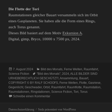
Die Flotte der Tori
Raumstationen gleicher Bauart versammeln sich im Orbit
eines Gasplaneten. Sie haben alle die Form eines Rings,
auch Torus genannt.
Dieses Bild basiert auf dem Motiv
Exkursion A
.
Digital, gimp, Bryce, 10000 x 7500 px, 2024.
Veröffentlicht
Kategorien
7. August 2024
Bild des Monats
,
Ferne Welten
,
Raumfahrt
,
am
Schlagwörter
Science Fiction
"Bild des Monats"
,
2024
,
ALLE BILDER SIND
URHEBERECHTLICH GESCHÜTZT!
,
Ansammlung
,
Bauart
,
COPYRIGHT © BY RALF SCHOOFS
,
Ferne Welten
,
Flotte
,
Gasriese
,
Gegenlicht
,
Geschwader
,
Orbit
,
Raumfahrt
,
Raumflotte
,
Raumstation
,
Raumstationen
,
Ringstationen
,
Science Fiction
,
Tori
,
Torus
zu Bild des Monats: Die Flotte der Ringstatio
Schreibe einen Kommentar
Datenschutzerklärung
Stolz präsentiert von WordPress