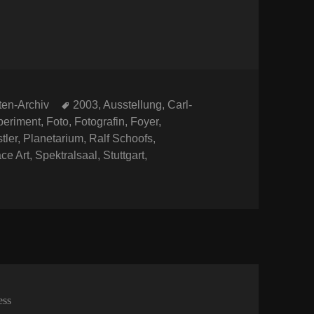
Schlagwörter
ten-Archiv
2003
,
Ausstellung
,
Carl-
periment
,
Foto
,
Fotografin
,
Foyer
,
tler
,
Planetarium
,
Ralf Schoofs
,
ce Art
,
Spektralsaal
,
Stuttgart
,
 Vor 15 Jahren: Planetarium Stuttgart 2003
ess