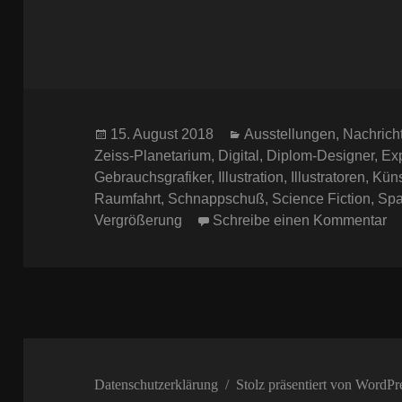
Veröffentlicht
Kategorien
15. August 2018
Ausstellungen
,
Nachrich
am
Zeiss-Planetarium
,
Digital
,
Diplom-Designer
,
Ex
Gebrauchsgrafiker
,
Illustration
,
Illustratoren
,
Küns
Raumfahrt
,
Schnappschuß
,
Science Fiction
,
Spa
zu
Vergrößerung
Schreibe einen Kommentar
Datenschutzerklärung
Stolz präsentiert von WordPr