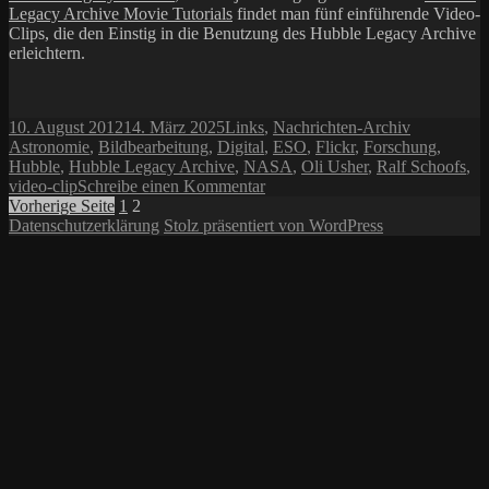
Legacy Archive Movie Tutorials
findet man fünf einführende Video-
Clips, die den Einstig in die Benutzung des Hubble Legacy Archive
erleichtern.
Veröffentlicht
Kategorien
Schlagwört
10. August 2012
14. März 2025
Links
,
Nachrichten-Archiv
am
Astronomie
,
Bildbearbeitung
,
Digital
,
ESO
,
Flickr
,
Forschung
,
Hubble
,
Hubble Legacy Archive
,
NASA
,
Oli Usher
,
Ralf Schoofs
,
zu
video-clip
Schreibe einen Kommentar
Seitennummerierung
Seite
Seite
Hubble’s
Vorherige Seite
1
2
Hidden
Datenschutzerklärung
Stolz präsentiert von WordPress
der
Treasures
Beiträge
2012
Contest