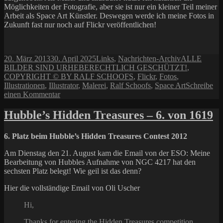
Möglichkeiten der Fotografie, aber sie ist nur ein kleiner Teil meiner
Arbeit als Space Art Künstler. Deswegen werde ich meine Fotos in
Zukunft fast nur noch auf Flickr veröffentlichen!
Veröffentlicht
Kategorien
Schlagwörter
20. März 2013
30. April 2025
Links
,
Nachrichten-Archiv
ALLE
am
BILDER SIND URHEBERECHTLICH GESCHÜTZT!
,
COPYRIGHT © BY RALF SCHOOFS
,
Flickr
,
Fotos
,
Illustrationen
,
Illustrator
,
Malerei
,
Ralf Schoofs
,
Space Art
Schreibe
zu
einen Kommentar
Ralf
Schoofs
Hubble’s Hidden Treasures – 6. von 1619
auf
Flickr
6. Platz beim Hubble’s Hidden Treasures Contest 2012
Am Dienstag den 21. August kam die Email von der ESO: Meine
Bearbeitung von Hubbles Aufnahme von NGC 4217 hat den
sechsten Platz belegt! Wie geil ist das denn?
Hier die vollständige Email von Oli Uscher
Hi,
Thanks for entering the Hidden Treasures competition.