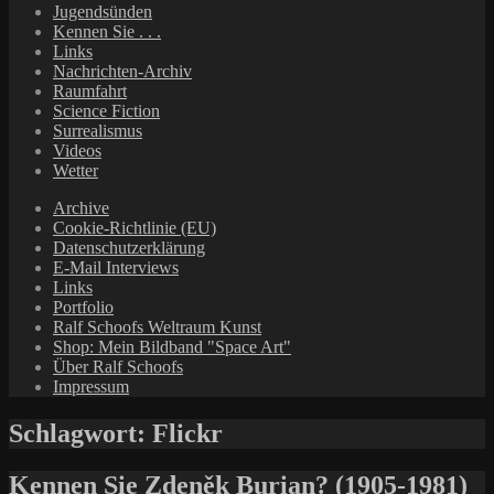
Jugendsünden
Kennen Sie . . .
Links
Nachrichten-Archiv
Raumfahrt
Science Fiction
Surrealismus
Videos
Wetter
Archive
Cookie-Richtlinie (EU)
Datenschutzerklärung
E-Mail Interviews
Links
Portfolio
Ralf Schoofs Weltraum Kunst
Shop: Mein Bildband "Space Art"
Über Ralf Schoofs
Impressum
Schlagwort:
Flickr
Kennen Sie Zdeněk Burian? (1905-1981)