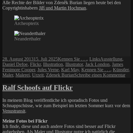
Alle Rechte der Bilder von Zdeněk Burian liegen heute bei den
Copyrightinhabern
Jiří und Martin Hochman
.
Archeopterix
Neanderthaler
Veröffentlicht
Kategorien
Schlagwörter
28. August 2013
15. Juli 2025
Kennen Sie . . .
,
Links
Ausstellung
,
am
Daniel Defoe
,
Flickr
,
Illustration
,
Illustrator
,
Jack London
,
James
Fenimore Cooper
,
Jules Verne
,
Karl May
,
Kennen Sie . . .
,
Künstler
,
zu
Maler
,
Malerei
,
Urzeit
,
Zdenek Burian
Schreibe einen Kommentar
Ken
Sie
Ralf Schoofs auf Flickr
Zde
Bur
In meinem Blog veröffentliche ich sporadisch Fotos und
(19
Schnappschüsse, wie zum Beispiel im letzten Sommer kurz vor dem
198
Venustransit
.
Meine Fotos bei Flickr
Ich finde, diese und auch andere Fotos sind besser auf Flickr
aufgehoben. Als Maler und Illustrator nutze ich natürlich die