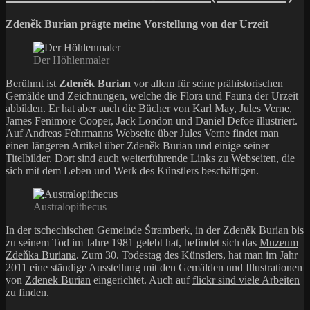
Zdeněk Burian prägte meine Vorstellung von der Urzeit
Der Höhlenmaler
Berühmt ist
Zdeněk Burian
vor allem für seine prähistorischen
Gemälde und Zeichnungen, welche die Flora und Fauna der Urzeit
abbilden. Er hat aber auch die Bücher von Karl May, Jules Verne,
James Fenimore Cooper, Jack London und Daniel Defoe illustriert.
Auf
Andreas Fehrmanns Webseite
über Jules Verne findet man
einen längeren Artikel über Zdeněk Burian und einige seiner
Titelbilder. Dort sind auch weiterführende Links zu Webseiten, die
sich mit dem Leben und Werk des Künstlers beschäftigen.
Australopithecus
In der tschechischen Gemeinde
Štramberk
, in der Zdeněk Burian bis
zu seinem Tod im Jahre 1981 gelebt hat, befindet sich das
Muzeum
Zdeňka Buriana
. Zum 30. Todestag des Künstlers, hat man im Jahr
2011 eine ständige Ausstellung mit den Gemälden und Illustrationen
von
Zdenek Burian
eingerichtet. Auch auf
flickr sind viele Arbeiten
zu finden.