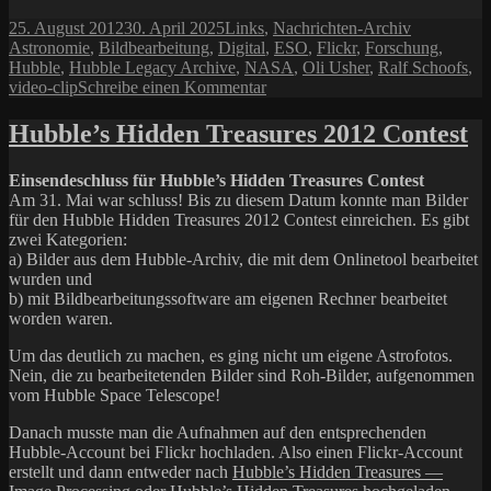
Veröffentlicht
Kategorien
Schlagwört
25. August 2012
30. April 2025
Links
,
Nachrichten-Archiv
am
Astronomie
,
Bildbearbeitung
,
Digital
,
ESO
,
Flickr
,
Forschung
,
Hubble
,
Hubble Legacy Archive
,
NASA
,
Oli Usher
,
Ralf Schoofs
,
zu
video-clip
Schreibe einen Kommentar
Hubble’s
Hidden
Hubble’s Hidden Treasures 2012 Contest
Treasures
–
Einsendeschluss für Hubble’s Hidden Treasures Contest
6.
Am 31. Mai war schluss! Bis zu diesem Datum konnte man Bilder
von
für den Hubble Hidden Treasures 2012 Contest einreichen. Es gibt
1619
zwei Kategorien:
a) Bilder aus dem Hubble-Archiv, die mit dem Onlinetool bearbeitet
wurden und
b) mit Bildbearbeitungssoftware am eigenen Rechner bearbeitet
worden waren.
Um das deutlich zu machen, es ging nicht um eigene Astrofotos.
Nein, die zu bearbeitetenden Bilder sind Roh-Bilder, aufgenommen
vom Hubble Space Telescope!
Danach musste man die Aufnahmen auf den entsprechenden
Hubble-Account bei Flickr hochladen. Also einen Flickr-Account
erstellt und dann entweder nach
Hubble’s Hidden Treasures —