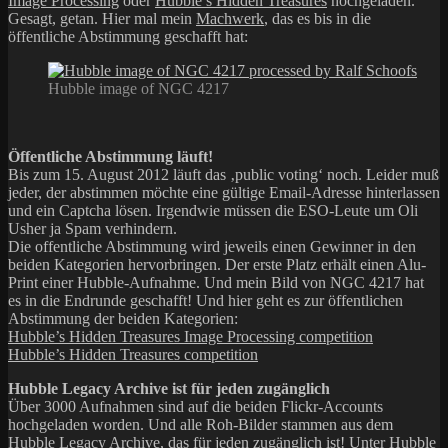
Image Processing
oder
Hubble’s Hidden Treasures
hochgeladen.
Gesagt, getan. Hier mal mein
Machwerk
, das es bis in die
öffentliche Abstimmung geschafft hat:
Hubble image of NGC 4217
Öffentliche Abstimmung läuft!
Bis zum 15. August 2012 läuft das ‚public voting‘ noch. Leider muß
jeder, der abstimmen möchte eine gültige Email-Adresse hinterlassen
und ein Captcha lösen. Irgendwie müssen die ESO-Leute um Oli
Usher ja Spam verhindern.
Die offentliche Abstimmung wird jeweils einen Gewinner in den
beiden Kategorien hervorbringen. Der erste Platz erhält einen Alu-
Print einer Hubble-Aufnahme. Und mein Bild von NGC 4217 hat
es in die Endrunde geschafft! Und hier geht es zur öffentlichen
Abstimmung der beiden Kategorien:
Hubble’s Hidden Treasures Image Processing competition
Hubble’s Hidden Treasures competition
Hubble Legacy Archive ist für jeden zugänglich
Über 3000 Aufnahmen sind auf die beiden Flickr-Accounts
hochgeladen worden. Und alle Roh-Bilder stammen aus dem
Hubble Legacy Archive
, das für jeden zugänglich ist! Unter
Hubble