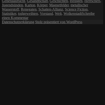
Generalaufsicht
,
Gesandtschaft
,
Geschichten
,
Heiligen
,
Herrschers
,
Jugendsünden
,
Karton
,
Körper
,
Magnetfelder
,
metallischer
Wasserstoff
,
Renegaten
,
Schatten-Allianz
,
Science Fiction
,
Statistiker
,
todgeweihten
,
Vorstand
,
Welt
,
Wolkenstadt
Schreibe
zu
einen Kommentar
Der
Datenschutzerklärung
Stolz präsentiert von WordPress
Herrscher
der
Schatten-
Allianz