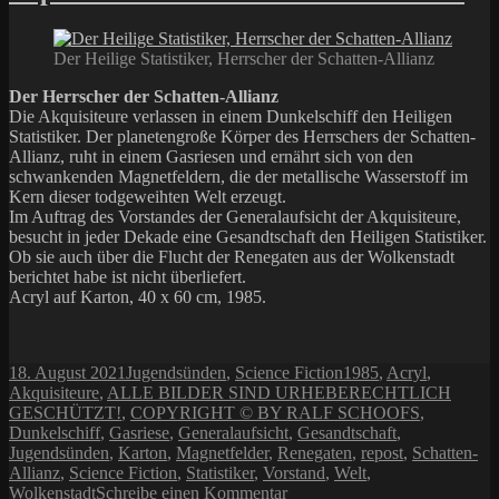
Der Heilige Statistiker, Herrscher der Schatten-Allianz
Der Herrscher der Schatten-Allianz
Die Akquisiteure verlassen in einem Dunkelschiff den Heiligen
Statistiker. Der planetengroße Körper des Herrschers der Schatten-
Allianz, ruht in einem Gasriesen und ernährt sich von den
schwankenden Magnetfeldern, die der metallische Wasserstoff im
Kern dieser todgeweihten Welt erzeugt.
Im Auftrag des Vorstandes der Generalaufsicht der Akquisiteure,
besucht in jeder Dekade eine Gesandtschaft den Heiligen Statistiker.
Ob sie auch über die Flucht der Renegaten aus der Wolkenstadt
berichtet habe ist nicht überliefert.
Acryl auf Karton, 40 x 60 cm, 1985.
Veröffentlicht
Kategorien
Schlagwörter
18. August 2021
Jugendsünden
,
Science Fiction
1985
,
Acryl
,
am
Akquisiteure
,
ALLE BILDER SIND URHEBERECHTLICH
GESCHÜTZT!
,
COPYRIGHT © BY RALF SCHOOFS
,
Dunkelschiff
,
Gasriese
,
Generalaufsicht
,
Gesandtschaft
,
Jugendsünden
,
Karton
,
Magnetfelder
,
Renegaten
,
repost
,
Schatten-
Allianz
,
Science Fiction
,
Statistiker
,
Vorstand
,
Welt
,
zu
Wolkenstadt
Schreibe einen Kommentar