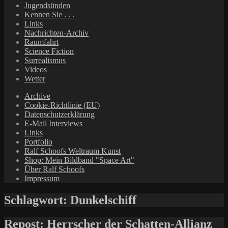
Jugendsünden
Kennen Sie . . .
Links
Nachrichten-Archiv
Raumfahrt
Science Fiction
Surrealismus
Videos
Wetter
Archive
Cookie-Richtlinie (EU)
Datenschutzerklärung
E-Mail Interviews
Links
Portfolio
Ralf Schoofs Weltraum Kunst
Shop: Mein Bildband "Space Art"
Über Ralf Schoofs
Impressum
Schlagwort:
Dunkelschiff
Repost: Herrscher der Schatten-Allianz