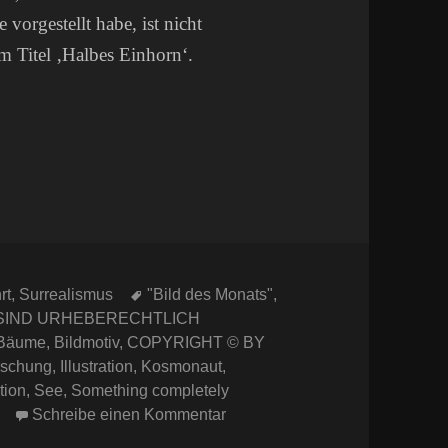
 vorgestellt habe, ist nicht
m Titel ‚Halbes Einhorn‘.
Schlagwörter
rt
,
Surrealismus
"Bild des Monats"
,
 SIND URHEBERECHTLICH
Bäume
,
Bildmotiv
,
COPYRIGHT © BY
rschung
,
Illustration
,
Kosmonaut
,
tion
,
See
,
Something completely
zu Space Art Bild des Monats 
Schreibe einen Kommentar