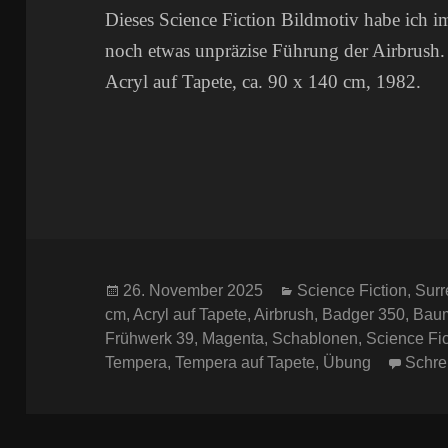
Dieses Science Fiction Bildmotiv habe ich im 
noch etwas unpräzise Führung der Airbrush.
Acryl auf Tapete, ca. 90 x 140 cm, 1982.
Veröffentlicht
Kategorien
26. November 2025
Science Fiction
,
Surr
am
cm
,
Acryl auf Tapete
,
Airbrush
,
Badger 350
,
Baum
Frühwerk 39
,
Magenta
,
Schablonen
,
Science Fic
Tempera
,
Tempera auf Tapete
,
Übung
Schre