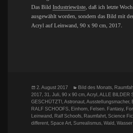
Das Bild
Industriewüste
, daß ich letzte Woche
ausgewählt worden, sondern das Bild mit de
Acryl auf Leinwand, 90 x 90 cm, 2017.
Veröffentlicht
Kategorien
2. August 2017
Bild des Monats
,
Raumfah
am
2017
,
31. Juli
,
90 x 90 cm
,
Acryl
,
ALLE BILDER
GESCHÜTZT!
,
Astronaut
,
Ausstellungsmacher
,
RALF SCHOOFS
,
Einhorn
,
Felsen. Fantasy
,
Fo
Leinwand
,
Ralf Schoofs
,
Raumfahrt
,
Science Fic
different
,
Space Art
,
Surrealismus
,
Wald
,
Wasser