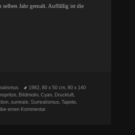
selben Jahr gemalt. Auffällig ist die
Schlagwörter
ealismus
1982
,
80 x 50 cm
,
90 x 140
spritze
,
Bildmotiv
,
Cyan
,
Druckluft
,
tion
,
surreale
,
Surrealismus
,
Tapete
,
zu Eines meiner ersten Airbrush Bilder!
ibe einen Kommentar