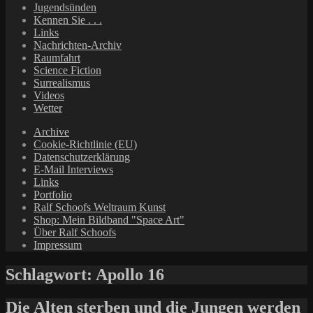
Jugendsünden
Kennen Sie . . .
Links
Nachrichten-Archiv
Raumfahrt
Science Fiction
Surrealismus
Videos
Wetter
Archive
Cookie-Richtlinie (EU)
Datenschutzerklärung
E-Mail Interviews
Links
Portfolio
Ralf Schoofs Weltraum Kunst
Shop: Mein Bildband "Space Art"
Über Ralf Schoofs
Impressum
Schlagwort:
Apollo 16
Die Alten sterben und die Jungen werden