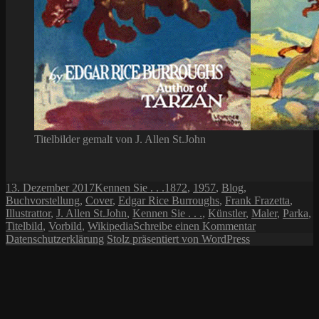
Titelbilder gemalt von J. Allen St.John
Veröffentlicht
Kategorien
Schlagwörter
13. Dezember 2017
Kennen Sie . . .
1872
,
1957
,
Blog
,
am
Buchvorstellung
,
Cover
,
Edgar Rice Burroughs
,
Frank Frazetta
,
Illustrattor
,
J. Allen St.John
,
Kennen Sie . . .
,
Künstler
,
Maler
,
Parka
,
zu
Titelbild
,
Vorbild
,
Wikipedia
Schreibe einen Kommentar
Kennen
Datenschutzerklärung
Stolz präsentiert von WordPress
Sie
J.
Allen
St.John?
(1872-
1957)