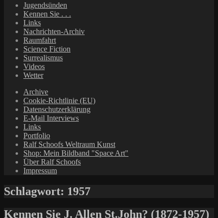
Jugendsünden
Kennen Sie . . .
Links
Nachrichten-Archiv
Raumfahrt
Science Fiction
Surrealismus
Videos
Wetter
Archive
Cookie-Richtlinie (EU)
Datenschutzerklärung
E-Mail Interviews
Links
Portfolio
Ralf Schoofs Weltraum Kunst
Shop: Mein Bildband "Space Art"
Über Ralf Schoofs
Impressum
Schlagwort:
1957
Kennen Sie J. Allen St.John? (1872-1957)