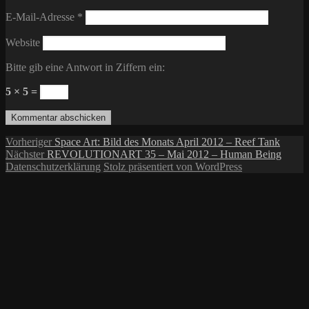
E-Mail-Adresse
*
Website
Bitte gib eine Antwort in Ziffern ein:
5 × 5 =
Beitragsnavigation
Vorheriger
Vorheriger
Space Art: Bild des Monats April 2012 – Reef Tank
Nächster
Beitrag:
Nächster
REVOLUTIONART 35 – Mai 2012 – Human Being
Beitrag:
Datenschutzerklärung
Stolz präsentiert von WordPress