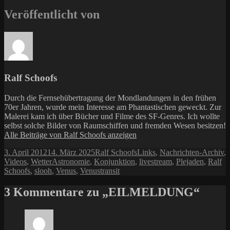
Veröffentlicht von
Ralf Schoofs
Durch die Fernsehübertragung der Mondlandungen in den frühen
70er Jahren, wurde mein Interesse am Phantastischen geweckt. Zur
Malerei kam ich über Bücher und Filme des SF-Genres. Ich wollte
selbst solche Bilder von Raumschiffen und fremden Wesen besitzen!
Alle Beiträge von Ralf Schoofs anzeigen
Veröffentlicht
Autor
Kategorien
3. April 2012
14. März 2025
Ralf Schoofs
Links
,
Nachrichten-Archiv
,
am
Schlagwörter
Videos
,
Wetter
Astronomie
,
Konjunktion
,
livestream
,
Plejaden
,
Ralf
Schoofs
,
slooh
,
Venus
,
Venustransit
3 Kommentare zu „EILMELDUNG“