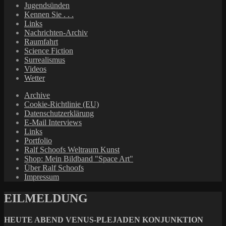
Jugendsünden
Kennen Sie . . .
Links
Nachrichten-Archiv
Raumfahrt
Science Fiction
Surrealismus
Videos
Wetter
Archive
Cookie-Richtlinie (EU)
Datenschutzerklärung
E-Mail Interviews
Links
Portfolio
Ralf Schoofs Weltraum Kunst
Shop: Mein Bildband "Space Art"
Über Ralf Schoofs
Impressum
EILMELDUNG
HEUTE ABEND VENUS-PLEJADEN KONJUNKTION