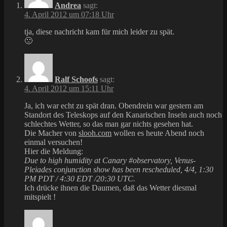
Andrea
sagt:
4. April 2012 um 07:18 Uhr
tja, diese nachricht kam für mich leider zu spät.
🙁
Ralf Schoofs
sagt:
4. April 2012 um 15:11 Uhr
Ja, ich war echt zu spät dran. Obendrein war gestern am
Standort des Teleskops auf den Kanarischen Inseln auch noch
schlechtes Wetter, so das man gar nichts gesehen hat.
Die Macher von
slooh.com
wollen es heute Abend noch
einmal versuchen!
Hier die Meldung:
Due to high humidity at Canary #observatory, Venus-
Pleiades conjunction show has been rescheduled, 4/4, 1:30
PM PDT / 4:30 EDT /20:30 UTC.
Ich drücke ihnen die Daumen, daß das Wetter diesmal
mitspielt !