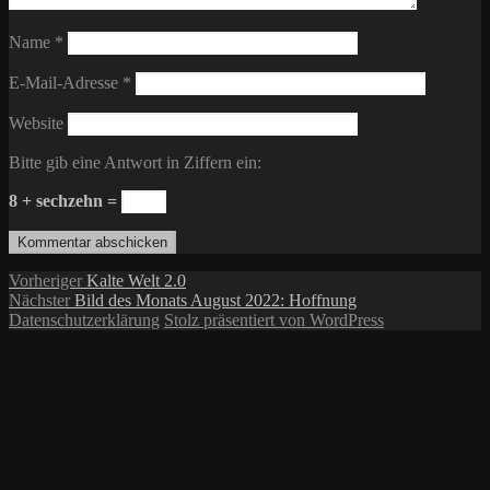
Name
*
E-Mail-Adresse
*
Website
Bitte gib eine Antwort in Ziffern ein:
8 + sechzehn =
Beitragsnavigation
Vorheriger
Vorheriger
Kalte Welt 2.0
Nächster
Beitrag:
Nächster
Bild des Monats August 2022: Hoffnung
Beitrag:
Datenschutzerklärung
Stolz präsentiert von WordPress