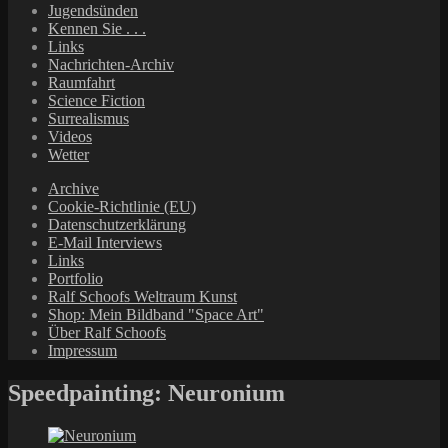
Jugendsünden
Kennen Sie . . .
Links
Nachrichten-Archiv
Raumfahrt
Science Fiction
Surrealismus
Videos
Wetter
Archive
Cookie-Richtlinie (EU)
Datenschutzerklärung
E-Mail Interviews
Links
Portfolio
Ralf Schoofs Weltraum Kunst
Shop: Mein Bildband "Space Art"
Über Ralf Schoofs
Impressum
Speedpainting: Neuronium