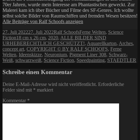
70er Jahren, wurde mein Interesse am Phantastischen geweckt. Zur
Malerei kam ich über Bücher und Filme des SF-Genres. Ich wollte
selbst solche Bilder von Raumschiffen und fremden Wesen besitzen!
Alle Beiträge von Ralf Schoofs anzeigen
Veröffentlicht
Autor
Kategorien
27. Juli 2022
27. Juli 2022
Ralf Schoofs
Ferne Welten
,
Science
am
Schlagwörter
Fiction
18 cm x 26 cm
,
2020
,
ALLE BILDER SIND
URHEBERECHTLICH GESCHÜTZT!
,
Aquarellkarton
,
Arches
,
concept art
,
COPYRIGHT © BY RALF SCHOOFS
,
Ferne
Welten
,
Ideenskizze
,
Neuronium
,
Pigment Liner 308
,
Schwarz-
Weiß
,
schwarzweiß
,
Science Fiction
,
Speedpainting
,
STAEDTLER
Schreibe einen Kommentar
Deine E-Mail-Adresse wird nicht veröffentlicht.
Erforderliche
Felder sind mit
*
markiert
Kommentar
*