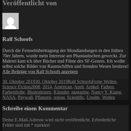
Veröffentlicht von
Ralf Schoofs
Durch die Fernsehübertragung der Mondlandungen in den frühen
70er Jahren, wurde mein Interesse am Phantastischen geweckt. Zur
Malerei kam ich über Bücher und Filme des SF-Genres. Ich wollte
selbst solche Bilder von Raumschiffen und fremden Wesen besitzen!
Alle Beiträge von Ralf Schoofs anzeigen
Veröffentlicht
Autor
Kategorien
30. Oktober 2019
30. Oktober 2019
Ralf Schoofs
Ferne Welten
,
am
Schlagwörter
Science Fiction
2008
,
2014
,
American
,
April
,
Artikel
,
Farben
,
Farbenfrohe
,
Illustrationen
,
Künstler
,
magazine
,
Nancy Y. Kiang
,
NASA
,
Paywall
,
Pflanzen
,
repost
,
Scientific
,
Unsitte
,
Welten
Schreibe einen Kommentar
Deine E-Mail-Adresse wird nicht veröffentlicht.
Erforderliche
Felder sind mit
*
markiert