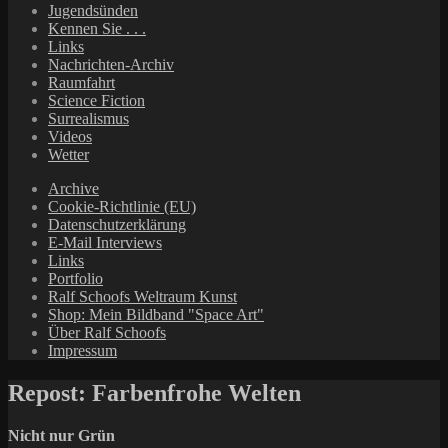
Jugendsünden
Kennen Sie . . .
Links
Nachrichten-Archiv
Raumfahrt
Science Fiction
Surrealismus
Videos
Wetter
Archive
Cookie-Richtlinie (EU)
Datenschutzerklärung
E-Mail Interviews
Links
Portfolio
Ralf Schoofs Weltraum Kunst
Shop: Mein Bildband "Space Art"
Über Ralf Schoofs
Impressum
Repost: Farbenfrohe Welten
Nicht nur Grün