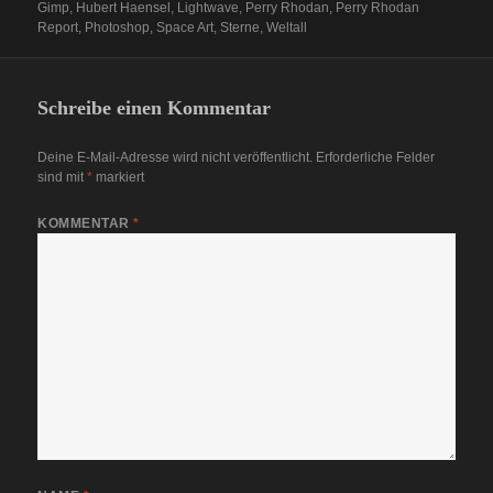
Gimp
,
Hubert Haensel
,
Lightwave
,
Perry Rhodan
,
Perry Rhodan
Report
,
Photoshop
,
Space Art
,
Sterne
,
Weltall
Schreibe einen Kommentar
Deine E-Mail-Adresse wird nicht veröffentlicht.
Erforderliche Felder
sind mit
*
markiert
KOMMENTAR
*