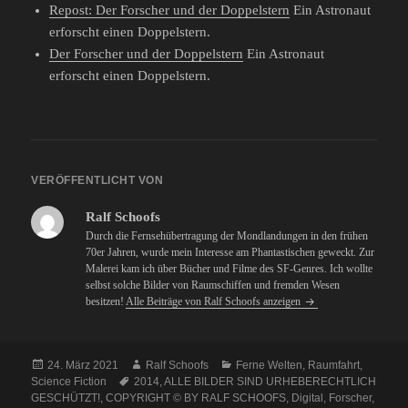
Repost: Der Forscher und der Doppelstern
Ein Astronaut
erforscht einen Doppelstern.
Der Forscher und der Doppelstern
Ein Astronaut
erforscht einen Doppelstern.
VERÖFFENTLICHT VON
Ralf Schoofs
Durch die Fernsehübertragung der Mondlandungen in den frühen
70er Jahren, wurde mein Interesse am Phantastischen geweckt. Zur
Malerei kam ich über Bücher und Filme des SF-Genres. Ich wollte
selbst solche Bilder von Raumschiffen und fremden Wesen
besitzen!
Alle Beiträge von Ralf Schoofs anzeigen
Veröffentlicht
Autor
Kategorien
24. März 2021
Ralf Schoofs
Ferne Welten
,
Raumfahrt
,
am
Schlagwörter
Science Fiction
2014
,
ALLE BILDER SIND URHEBERECHTLICH
GESCHÜTZT!
,
COPYRIGHT © BY RALF SCHOOFS
,
Digital
,
Forscher
,