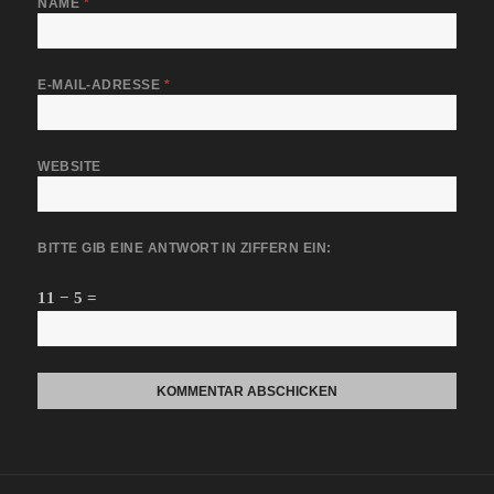
NAME
*
E-MAIL-ADRESSE
*
WEBSITE
BITTE GIB EINE ANTWORT IN ZIFFERN EIN:
11 − 5 =
Beitragsnavigation