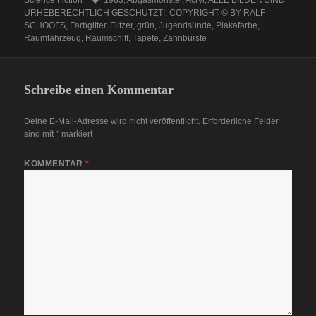
Science Fiction
1983
,
Abgasmonster
,
Acryl
,
ALLE BILDER SIND
URHEBERECHTLICH GESCHÜTZT!
,
COPYRIGHT © BY RALF
SCHOOFS
,
Farbgitter
,
Flitzer
,
grün
,
Jugendsünde
,
Plakafarbe
,
Raumfahrzeug
,
Raumschiff
,
Tapete
,
Zahnbürste
Schreibe einen Kommentar
Deine E-Mail-Adresse wird nicht veröffentlicht.
Erforderliche Felder
sind mit
*
markiert
KOMMENTAR
*