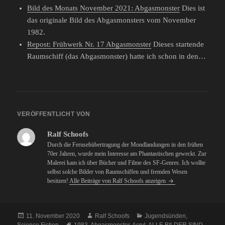
Bild des Monats November 2021: Abgasmonster
Dies ist
das originale Bild des Abgasmonsters vom November
1982.
Repost: Frühwerk Nr. 17 Abgasmonster
Dieses startende
Raumschiff (das Abgasmonster) hatte ich schon in den…
VERÖFFENTLICHT VON
Ralf Schoofs
Durch die Fernsehübertragung der Mondlandungen in den frühen
70er Jahren, wurde mein Interesse am Phantastischen geweckt. Zur
Malerei kam ich über Bücher und Filme des SF-Genres. Ich wollte
selbst solche Bilder von Raumschiffen und fremden Wesen
besitzen!
Alle Beiträge von Ralf Schoofs anzeigen
Veröffentlicht
Autor
Kategorien
11. November 2020
Ralf Schoofs
Jugendsünden
,
am
Schlagwörter