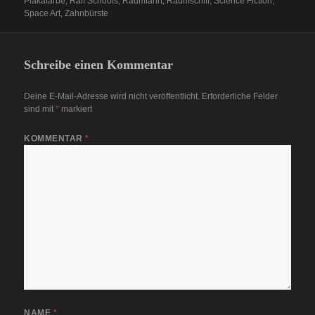
Plakafarbe
,
Ralf Schoofs
,
Raumfahrt
,
Raumschiff
,
Science Fiction
,
Space Art
,
Zahnbürste
Schreibe einen Kommentar
Deine E-Mail-Adresse wird nicht veröffentlicht.
Erforderliche Felder
sind mit
*
markiert
KOMMENTAR
*
NAME
*