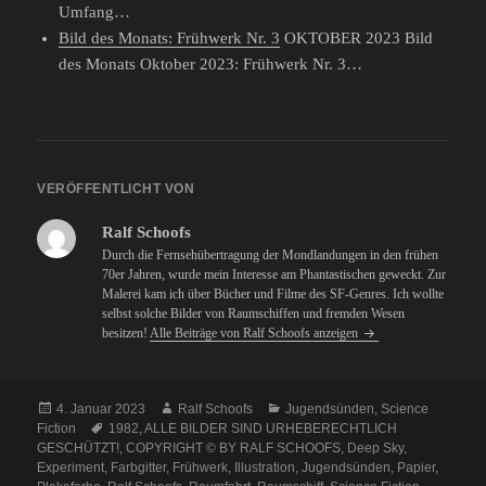
Umfang…
Bild des Monats: Frühwerk Nr. 3
OKTOBER 2023 Bild
des Monats Oktober 2023: Frühwerk Nr. 3…
VERÖFFENTLICHT VON
Ralf Schoofs
Durch die Fernsehübertragung der Mondlandungen in den frühen
70er Jahren, wurde mein Interesse am Phantastischen geweckt. Zur
Malerei kam ich über Bücher und Filme des SF-Genres. Ich wollte
selbst solche Bilder von Raumschiffen und fremden Wesen
besitzen!
Alle Beiträge von Ralf Schoofs anzeigen
Veröffentlicht
Autor
Kategorien
4. Januar 2023
Ralf Schoofs
Jugendsünden
,
Science
am
Schlagwörter
Fiction
1982
,
ALLE BILDER SIND URHEBERECHTLICH
GESCHÜTZT!
,
COPYRIGHT © BY RALF SCHOOFS
,
Deep Sky
,
Experiment
,
Farbgitter
,
Frühwerk
,
Illustration
,
Jugendsünden
,
Papier
,