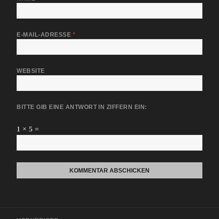
E-MAIL-ADRESSE
*
WEBSITE
BITTE GIB EINE ANTWORT IN ZIFFERN EIN:
1 × 5 =
Beitragsnavigation