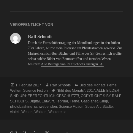
VERÖFFENTLICHT VON
Ralf Schoofs
Durch die Fernsehübertragung der Mondlandungen in den frühen
70er Jahren, wurde mein Interesse am Phantastischen geweckt. Zur
Malerei kam ich über Bücher und Filme des SF-Genres. Ich wollte
selbst solche Bilder von Raumschiffen und fremden Wesen
besitzen!
Alle Beiträge von Ralf Schoofs anzeigen
Veröffentlicht
Autor
Kategorien
1. Februar 2017
Ralf Schoofs
Bild des Monats
,
Ferne
am
Schlagwörter
Welten
,
Science Fiction
"Bild des Monats"
,
2017
,
ALLE BILDER
SIND URHEBERECHTLICH GESCHÜTZT!
,
COPYRIGHT © BY RALF
SCHOOFS
,
Digital
,
Entwurf
,
Februar
,
Ferne
,
Gasplanet
,
Gimp
,
photobashing
,
schwebenden
,
Science Fiction
,
Space Art
,
Städte
,
violett
,
Welten
,
Wolken
,
Wolkereise