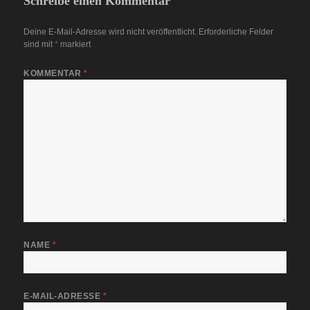
Schreibe einen Kommentar
Deine E-Mail-Adresse wird nicht veröffentlicht.
Erforderliche Felder
sind mit
*
markiert
KOMMENTAR
*
NAME
*
E-MAIL-ADRESSE
*