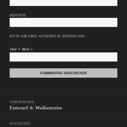
WEBSITE
BITTE GIB EINE ANTWORT IN ZIFFERN EIN:
vier × drei =
Beitragsnavigation
VORHERIGER
Entwurf 4: Wolkenreise
Vorheriger
Beitrag:
NÄCHSTER