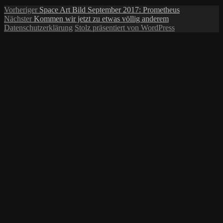
Beitragsnavigation
Vorheriger
Vorheriger
Space Art Bild September 2017: Prometheus
Nächster
Beitrag:
Nächster
Kommen wir jetzt zu etwas völlig anderem
Beitrag:
Datenschutzerklärung
Stolz präsentiert von WordPress