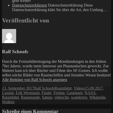
geht weiter!
Datenschutzerklärung
Datenschutzerklärung Diese
Datenschutzerklärung klärt Sie über die Art, den Umfang…
Veröffentlicht von
Ralf Schoofs
Durch die Fernsehübertragung der Mondlandungen in den frühen
70er Jahren, wurde mein Interesse am Phantastischen geweckt. Zur
Malerei kam ich über Bücher und Filme des SF-Genres. Ich wollte
selbst solche Bilder von Raumschiffen und fremden Wesen besitzen!
Alle Beiträge von Ralf Schoofs anzeigen
Veröffentlicht
Autor
Kategorien
Schlagwörter
13. September 2017
Ralf Schoofs
Raumfahrt
,
Videos
15.09.2017
,
am
Cassini
,
Erik Wernquist
,
Finale
,
Freitag
,
Gasplanet
,
NASA
,
Raumfahrt
,
Raumsonde
,
Saturn
,
videoclip
,
wanderers
,
Wikipedia
,
Wolken
Schreibe einen Kommentar