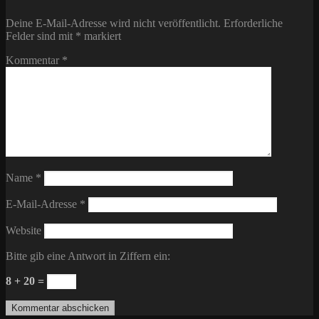
Deine E-Mail-Adresse wird nicht veröffentlicht.
Erforderliche
Felder sind mit
*
markiert
Kommentar
*
Name
*
E-Mail-Adresse
*
Website
Bitte gib eine Antwort in Ziffern ein:
8 + 20 =