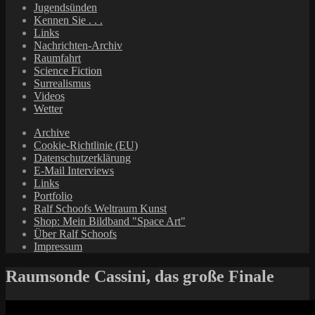
Jugendsünden
Kennen Sie . . .
Links
Nachrichten-Archiv
Raumfahrt
Science Fiction
Surrealismus
Videos
Wetter
Archive
Cookie-Richtlinie (EU)
Datenschutzerklärung
E-Mail Interviews
Links
Portfolio
Ralf Schoofs Weltraum Kunst
Shop: Mein Bildband "Space Art"
Über Ralf Schoofs
Impressum
Raumsonde Cassini, das große Finale