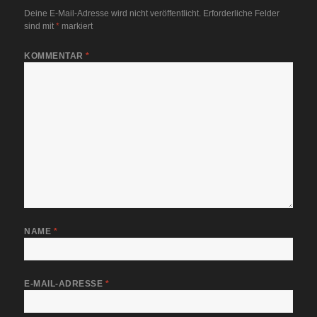
Deine E-Mail-Adresse wird nicht veröffentlicht.
Erforderliche Felder
sind mit
*
markiert
KOMMENTAR
*
NAME
*
E-MAIL-ADRESSE
*