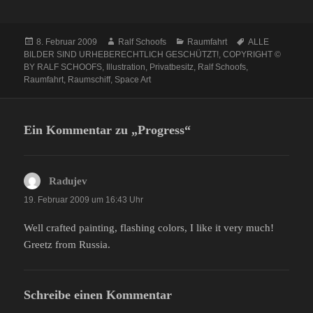
Veröffentlicht
Autor
Kategorien
Schlagwörter
8. Februar 2009
Ralf Schoofs
Raumfahrt
ALLE
am
BILDER SIND URHEBERECHTLICH GESCHÜTZT!
,
COPYRIGHT ©
BY RALF SCHOOFS
,
Illustration
,
Privatbesitz
,
Ralf Schoofs
,
Raumfahrt
,
Raumschiff
,
Space Art
Ein Kommentar zu „Progress“
Radujev
sagt:
19. Februar 2009 um 16:43 Uhr
Well crafted painting, flashing colors, I like it very much!
Greetz from Russia.
Schreibe einen Kommentar