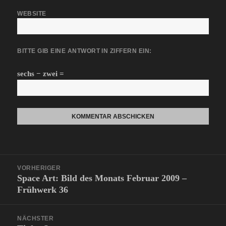
WEBSITE
BITTE GIB EINE ANTWORT IN ZIFFERN EIN:
sechs − zwei =
Beitragsnavigation
VORHERIGER
Space Art: Bild des Monats Februar 2009 –
Vorheriger
Frühwerk 36
Beitrag:
NÄCHSTER