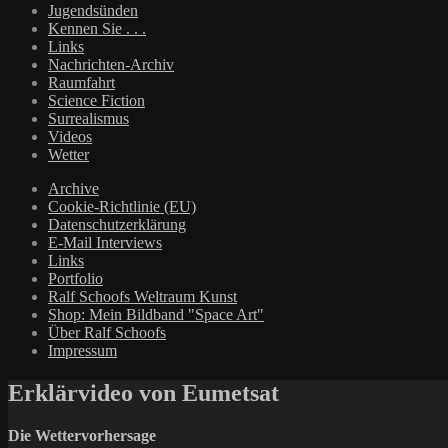
Jugendsünden
Kennen Sie . . .
Links
Nachrichten-Archiv
Raumfahrt
Science Fiction
Surrealismus
Videos
Wetter
Archive
Cookie-Richtlinie (EU)
Datenschutzerklärung
E-Mail Interviews
Links
Portfolio
Ralf Schoofs Weltraum Kunst
Shop: Mein Bildband "Space Art"
Über Ralf Schoofs
Impressum
Erklärvideo von Eumetsat
Die Wettervorhersage