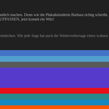
ntlich machen. Denn wie die Plakatkünstlerin Barbara richtig schreibt,
 AUFPASSEN, jetzt kommt ein Witz!
ermärchen. Wie jede Sage hat auch die Wettervorhersage einen wahren K