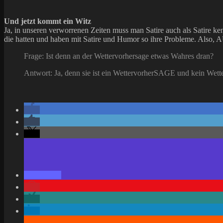
Und jetzt kommt ein Witz
Ja, in unseren verworrenen Zeiten muss man Satire auch als Satire ken
die hatten und haben mit Satire und Humor so ihre Probleme. Also,
Frage: Ist denn an der Wettervorhersage etwas Wahres dran?
Antwort: Ja, denn sie ist ein WettervorherSAGE und kein Wett