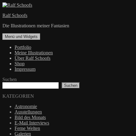
Zum
Inhalt
Ralf Schoofs
springen
Die Illustrationen meiner Fantasien
Menü und Widgets
Portfolio
Meine Illustrationen
Über Ralf Schoofs
Shop
Impressum
Suchen
Suchen
KATEGORIEN
Astronomie
Ausstellungen
Bild des Monats
E-Mail Interviews
Ferne Welten
Galerien