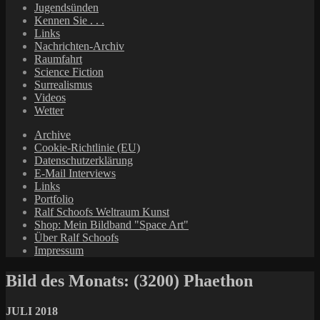
Jugendsünden
Kennen Sie . . .
Links
Nachrichten-Archiv
Raumfahrt
Science Fiction
Surrealismus
Videos
Wetter
Archive
Cookie-Richtlinie (EU)
Datenschutzerklärung
E-Mail Interviews
Links
Portfolio
Ralf Schoofs Weltraum Kunst
Shop: Mein Bildband "Space Art"
Über Ralf Schoofs
Impressum
Bild des Monats: (3200) Phaethon
JULI 2018