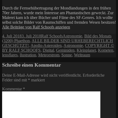
Durch die Fernsehübertragung der Mondlandungen in den frühen
70er Jahren, wurde mein Interesse am Phantastischen geweckt. Zur
Malerei kam ich über Bücher und Filme des SF-Genres. Ich wollte
selbst solche Bilder von Raumschiffen und fremden Wesen besitzen!
Alle Beiträge von Ralf Schoofs anzeigen
Veröffentlicht
Autor
Kategorien
Sch
4. Juli 2018
3. Juli 2018
Ralf Schoofs
Astronomie
,
Bild des Monats
am
(3200) Phaethon
,
ALLE BILDER SIND URHEBERECHTLICH
GESCHÜTZT!
,
Apollo-Asteroiden
,
Astronomie
,
COPYRIGHT ©
BY RALF SCHOOFS
,
Digital
,
Geminiden
,
Kleinplanet
,
Kometen
,
lensflares
,
llustration
,
Meteorstrom
,
Sonne
,
Weltraum
Schreibe einen Kommentar
Deine E-Mail-Adresse wird nicht veröffentlicht.
Erforderliche
Felder sind mit
*
markiert
Kommentar
*