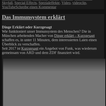
Skyfall
,
Special Effects
,
Spezialeffekte
,
Video
,
videoclip
,
zu
YouTube
Schreibe einen Kommentar
Raumfahrer
essen
Das Immunsystem erklärt
auch
Bohnen!
Dinge Erklärt oder Kurzgesagt
Wie funktioniert unser Immunsystem des Menschen? Die in
München arbeitenden Macher von
Dinge erklärt – Kurzgesagt
schaffen es, in unter 11 Minuten, dem interessierten Laien einen
Überblick zu verschaffen.
Seit 2017 ist
Kurzgesagt
ein Angebot von Funk, was wiederum
gemeinsam von ARD und dem ZDF finanziert wird.