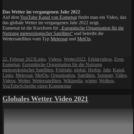
Das Wetter im vergangenen Jahr 2022
Auf dem
YouTube Kanal von Eumetsat
findet man ein Video, das
das globale Wetter im vergangenen Jahr 2022 zeigt.
Eumetsat ist die Kurzform für
„Europäische Organisation für die
Nutzung meteorologischer Satelliten“
und betreibt die
Wettersatelliten vom Typ
Meteosat
und
MetOp
.
Veröffentlicht
Kategorien
Schlagwörter
22. Februar 2023
Links
,
Videos
,
Wetter
2022
,
Erklärvideos
,
Erop
,
am
Eumetsat
,
Europäische Organisation für die Nutzung
meteorologischer Satelliten
,
Frühjahr
,
global
,
Herbst
,
Jahr
,
Kanal
,
Links
,
Meteosat
,
MetOp
,
Organisation
,
Satelliten
,
Sommer
,
Video
,
Videos
,
Wetter
,
Wettersatelliten
,
Wikipedia
,
winter
,
Wolken
,
zu
YouTube
Schreibe einen Kommentar
Globales
Wetter
Globales Wetter Video 2021
Video
für
2022