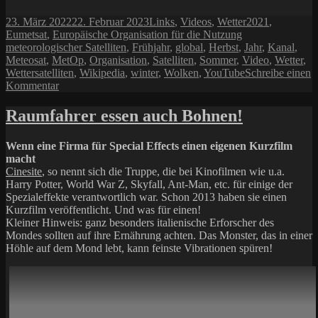
Veröffentlicht
Kategorien
Schlagwörter
23. März 2022
22. Februar 2023
Links
,
Videos
,
Wetter
2021
,
am
Eumetsat
,
Europäische Organisation für die Nutzung
meteorologischer Satelliten
,
Frühjahr
,
global
,
Herbst
,
Jahr
,
Kanal
,
Meteosat
,
MetOp
,
Organisation
,
Satelliten
,
Sommer
,
Video
,
Wetter
,
Wettersatelliten
,
Wikipedia
,
winter
,
Wolken
,
YouTube
Schreibe einen
zu
Kommentar
Globales
Wetter
Raumfahrer essen auch Bohnen!
Video
2021
Wenn eine Firma für Special Effects einen eigenen Kurzfilm
macht
Cinesite
, so nennt sich die Truppe, die bei Kinofilmen wie u.a.
Harry Potter, World War Z, Skyfall, Ant-Man, etc. für einige der
Spezialeffekte verantwortlich war. Schon 2013 haben sie einen
Kurzfilm veröffentlicht. Und was für einen!
Kleiner Hinweis: ganz besonders italienische Erforscher des
Mondes sollten auf ihre Ernährung achten. Das Monster, das in einer
Höhle auf dem Mond lebt, kann feinste Vibrationen spüren!