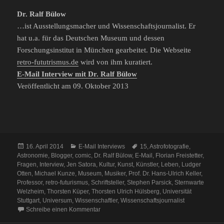
Dr. Ralf Bülow
…ist Ausstellungsmacher und Wissenschaftsjournalist. Er
hat u.a. für das Deutschen Museum und dessen
Forschungsinstitut in München gearbeitet. Die Webseite
retro-fututrismus.de
wird von ihm kuratiert.
E-Mail Interview mit Dr. Ralf Bülow
Veröffentlicht am 09. Oktober 2013
Veröffentlicht
Kategorien
Schlagwörter
16. April 2014
E-Mail Interviews
15
,
Astrofotografie
,
am
Astronomie
,
Blogger
,
comic
,
Dr. Ralf Bülow
,
E-Mail
,
Florian Freistetter
,
Fragen
,
Interview
,
Jen Satora
,
Kultur
,
Kunst
,
Künstler
,
Leben
,
Ludger
Otten
,
Michael Kunze
,
Museum
,
Musiker
,
Prof. Dr. Hans-Ulrich Keller
,
Professor
,
retro-futurismus
,
Schriftsteller
,
Stephen Parsick
,
Sternwarte
Welzheim
,
Thorsten Küper
,
Thorsten Ulrich Hülsberg
,
Universität
Stuttgart
,
Universum
,
Wissenschaftler
,
Wissenschaftsjournalist
zu Das Leben, das Universum und der ganze
Schreibe einen Kommentar