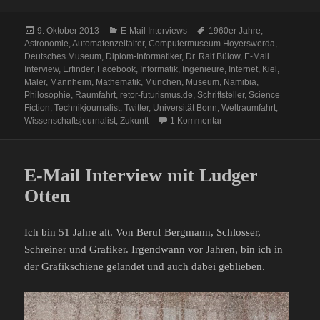
Veröffentlicht
Kategorien
Schlagwörter
9. Oktober 2013
E-Mail Interviews
1960er Jahre
,
am
Astronomie
,
Automatenzeitalter
,
Computermuseum Hoyerswerda
,
Deutsches Museum
,
Diplom-Informatiker
,
Dr. Ralf Bülow
,
E-Mail
Interview
,
Erfinder
,
Facebook
,
Informatik
,
Ingenieure
,
Internet
,
Kiel
,
Maler
,
Mannheim
,
Mathematik
,
München
,
Museum
,
Namibia
,
Philosophie
,
Raumfahrt
,
retor-futurismus.de
,
Schriftsteller
,
Science
Fiction
,
Technikjournalist
,
Twitter
,
Universität Bonn
,
Weltraumfahrt
,
zu E-Mail Interview mit D
Wissenschaftsjournalist
,
Zukunft
1 Kommentar
E-Mail Interview mit Ludger
Otten
Ich bin 51 Jahre alt. Von Beruf Bergmann, Schlosser,
Schreiner und Grafiker. Irgendwann vor Jahren, bin ich in
der Grafikschiene gelandet und auch dabei geblieben.