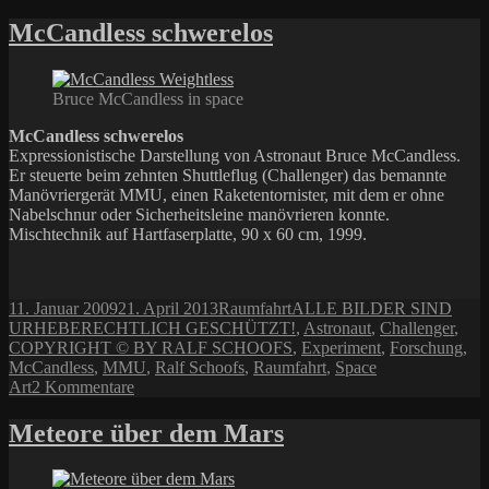
McCandless schwerelos
Bruce McCandless in space
McCandless schwerelos
Expressionistische Darstellung von Astronaut Bruce McCandless.
Er steuerte beim zehnten Shuttleflug (Challenger) das bemannte
Manövriergerät MMU, einen Raketentornister, mit dem er ohne
Nabelschnur oder Sicherheitsleine manövrieren konnte.
Mischtechnik auf Hartfaserplatte, 90 x 60 cm, 1999.
Veröffentlicht
Kategorien
Schlagwörter
11. Januar 2009
21. April 2013
Raumfahrt
ALLE BILDER SIND
am
URHEBERECHTLICH GESCHÜTZT!
,
Astronaut
,
Challenger
,
COPYRIGHT © BY RALF SCHOOFS
,
Experiment
,
Forschung
,
McCandless
,
MMU
,
Ralf Schoofs
,
Raumfahrt
,
Space
zu
Art
2 Kommentare
McCandless
schwerelos
Meteore über dem Mars