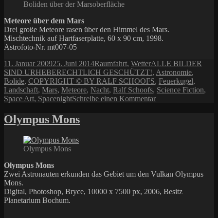
Boliden über der Marsoberfläche
Meteore über dem Mars
Drei große Meteore rasen über den Himmel des Mars.
Mischtechnik auf Hartfaserplatte, 60 x 90 cm, 1998.
Astrofoto-Nr. mt007-05
Veröffentlicht
Kategorien
Schlagwörter
11. Januar 2009
25. Juni 2014
Raumfahrt
,
Wetter
ALLE BILDER
am
SIND URHEBERECHTLICH GESCHÜTZT!
,
Astronomie
,
Bolide
,
COPYRIGHT © BY RALF SCHOOFS
,
Feuerkugel
,
Landschaft
,
Mars
,
Meteore
,
Nacht
,
Ralf Schoofs
,
Science Fiction
,
zu
Space Art
,
Spacenight
Schreibe einen Kommentar
Meteore
über
Olympus Mons
dem
Mars
Olympus Mons
Olympus Mons
Zwei Astronauten erkunden das Gebiet um den Vulkan Olympus
Mons.
Digital, Photoshop, Bryce, 10000 x 7500 px, 2006, Besitz
Planetarium Bochum.