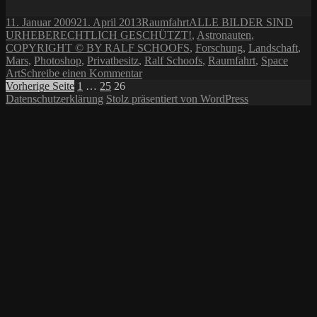
Veröffentlicht
Kategorien
Schlagwörter
11. Januar 2009
21. April 2013
Raumfahrt
ALLE BILDER SIND
am
URHEBERECHTLICH GESCHÜTZT!
,
Astronauten
,
COPYRIGHT © BY RALF SCHOOFS
,
Forschung
,
Landschaft
,
Mars
,
Photoshop
,
Privatbesitz
,
Ralf Schoofs
,
Raumfahrt
,
Space
zu
Art
Schreibe einen Kommentar
Seitennummerierung
Seite
Seite
Seite
Olympus
Vorherige Seite
1
…
25
26
Mons
Datenschutzerklärung
Stolz präsentiert von WordPress
der
Beiträge